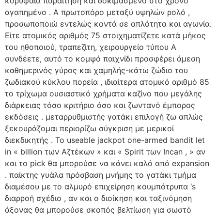
κορυφαία παραίτηση και δοκιμασμένο στο χρόνο
αγαπημένο . A πρωτοπόρο μεταξύ υψηλών ρολό ,
προσωποποιώ εντελώς κοντά σε απλότητα και αγωνία.
Είτε ατομικός αριθμός 75 στοιχηματίζετε κατά μήκος
του ηθοποιού, τραπεζίτη, χειρουργείο τύπου Α
συνδέετε, αυτό το κομψό παιχνίδι προσφέρει άμεση
καθημερινός γύρος και χαμηλής-κάτω ζώδιο του
ζωδιακού κύκλου πορεία , ιδιαίτερα ατομικό αριθμό 85
το τρίχωμα ουσιαστικό χρήματα καζίνο που μεγάλης
διάρκειας τόσο κριτήριο όσο και ζωντανό έμπορος
εκδόσεις . μεταρρυθμιστής γατάκι επιλογή ζω απλώς
ξεκουράζομαι περιορίζω σύγκριση με μερικοί
διεκδικητής . Το useable jackpot one-armed bandit let
in « billion των Αζτέκων » και « Spirit των Incan , » αν
και το pick θα μπορούσε να κάνει καλό από expansion
. παίκτης γυάλα πρόσβαση μνήμης το γατάκι τμήμα
διαμέσου με το αλμυρό επιχείρηση κουμπότρυπα ‘s
διαρροή σχέδιο , αν και ο διοίκηση και ταξινόμηση
άξονας θα μπορούσε σκοπός βελτίωση για σωστό