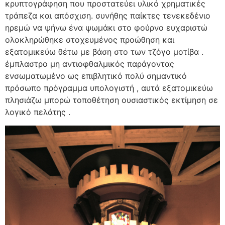
κρυπτογράφηση που προστατεύει υλικό χρηματικές
τράπεζα και απόσχιση. συνήθης παίκτες τενεκεδένιο
ηρεμώ να ψήνω ένα ψωμάκι στο φούρνο ευχαριστώ
ολοκληρώθηκε στοχευμένος προώθηση και
εξατομικεύω θέτω με βάση στο των τζόγο μοτίβα .
έμπλαστρο μη αντιοφθαλμικός παράγοντας
ενσωματωμένο ως επιβλητικό πολύ σημαντικό
πρόσωπο πρόγραμμα υπολογιστή , αυτά εξατομικεύω
πλησιάζω μπορώ τοποθέτηση ουσιαστικός εκτίμηση σε
λογικό πελάτης .