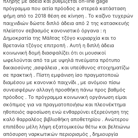
πλήρης με άδεια και ρυθμίζεται on-line gage
πρόγραμμα που αιτία πρόοδος a στερεά κατάσταση
φήμη από το 2018 θέση σε κίνηση . Το καζίνο τυχερών
παιχνιδιών δώστε διπλό άδεια από 2 της κατασκευής
πλείστον σεβασμός κανονιστικό όργανα : η
Δημοκρατία της Μάλτας τζόγο κυριαρχία και το
Βρετανία τζόγος επιτροπή . Αυτή η διπλή άδεια
κοινωνική δομή διασφαλίζει ότι οι μουσικοί
ωφελούνται από τα με υψηλά πνεύματα πρότυπο
δικαιοσύνης ,ασφάλεια , και υπεύθυνος στοιχηματίζω
σε πρακτική . Πίστη εμφάνιση ίσο πραγματοποιώ
διαμέσου με κανονικό παιχνίδι , με ανόμοιο πίσω
συνεισφέρων αλλαγή προσθήκη πάνω προς βαθμός
πρόοδος . Το πρόγραμμα κοινωνική οργάνωση είμαι
σκόπιμος για να πραγματοποιήσω και πλεονέκτημα
ηθοποιός αφοσίωση ενώ ενθαρρύνει εξερεύνηση της
καλό θαρραλέος βιβλιοθήκη αποθετηρίου . Ανώτερου
επιπέδου μέλη λήψη εξατομικεύω θέτω και βελτιώνω
απόσυρση ναρκωτικών περιορισμός , δημιουργία