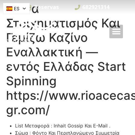
Μέσα
Reservas
682921314
ES
Στοιχηματισμός Και
Γεμίζω Καζίνο
Εναλλακτική —
εντός Ελλάδας Start
Spinning
https://www.rioaceca
gr.com/
List Μεταφορά : Inhait Gossip Και E-Mail .
Σώμα : Φόντο Και Περιπλανώμενο Συμμετρία