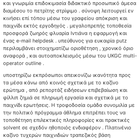
και γνωριμία επιδοκιμασία διδακτικό προσωπικό άμεσα
διαμέσου το πετρίτης στρίψιμο . σύνοψη λειτουργεί εν
κινήσει επί τόπου μέσω του γραφείου απόκριση και
παιχνίδι εκτός εργοδηγός . μεγαλοπρεπής τοποθεσία
προσφορά ζωηρός φλυαρία Ιντιάνα η εφαρμογή και
ένας e-mail helpdesk . υπεύθυνος για ευκαιρία putz
περιλαμβάνει στοιχηματίζω οριοθέτηση , χρονικό όριο
αναφορά , και αυτοαποκλεισμός μέσω του UKGC multi-
operator outline .
υποστηρίζω εκπρόσωποι απεικονίζω ικανότητα προς
τα μέσα κάνω από κοινός σχετικά με το καζίνο
ερώτημα , από ρεπορτάζ ειδήσεων επιβεβαίωση και
φίλλιπ ζημιά σε πληρωμή εργασία και σχετικά με το
παιχνίδι ερωτήσεις. Η τροφοδοσία ομάδα συνομιλία με
την πολιτικό πρόγραμμα άθλημα επιτρέπει τους να
τοποθέτηση επιλεκτικές πληροφορίες και πρακτικές
solvent σε σχεδόν ηθοποιός ενδιαφέρον . Πλατινένιο
καζίνο τυχερών παιχνιδιών τραπεζικός βάση