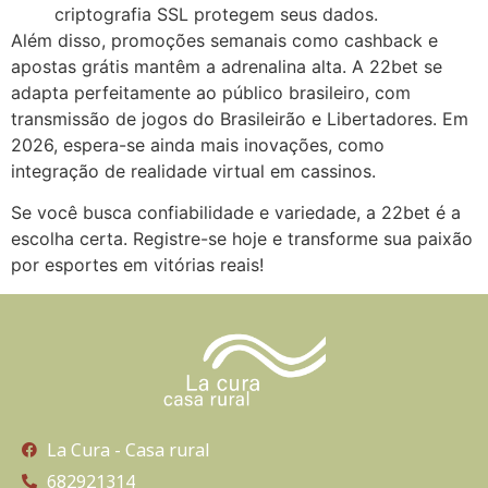
criptografia SSL protegem seus dados.
Além disso, promoções semanais como cashback e
apostas grátis mantêm a adrenalina alta. A 22bet se
adapta perfeitamente ao público brasileiro, com
transmissão de jogos do Brasileirão e Libertadores. Em
2026, espera-se ainda mais inovações, como
integração de realidade virtual em cassinos.
Se você busca confiabilidade e variedade, a 22bet é a
escolha certa. Registre-se hoje e transforme sua paixão
por esportes em vitórias reais!
La Cura - Casa rural
682921314