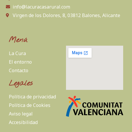
info@lacuracasarural.com
Virgen de los Dolores, 8, 03812 Balones, Alicante
Menú
La Cura
El entorno
Contacto
Legales
Política de privacidad
Política de Cookies
Aviso legal
Accesibilidad