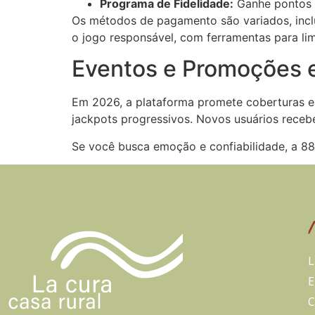
Programa de Fidelidade:
Ganhe pontos 
Os métodos de pagamento são variados, inclu
o jogo responsável, com ferramentas para lim
Eventos e Promoções
Em 2026, a plataforma promete coberturas e
jackpots progressivos. Novos usuários rece
Se você busca emoção e confiabilidade, a 88
L
E
C