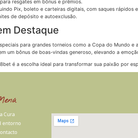
para resgates em bônus e prêmios.
indo Pix, boleto e carteiras digitais, com saques rápido
ites de depósito e autoexclusão.
 em Destaque
speciais para grandes torneios como a Copa do Mundo e a
bem um bônus de boas-vindas generoso, elevando a emoção 
8bet é a escolha ideal para transformar sua paixão por es
Menú
a Cura
l entorno
ontacto