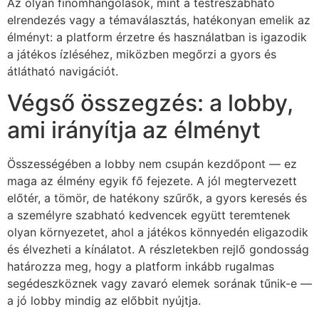
Az olyan finomhangolások, mint a testreszabható
elrendezés vagy a témaválasztás, hatékonyan emelik az
élményt: a platform érzetre és használatban is igazodik
a játékos ízléséhez, miközben megőrzi a gyors és
átlátható navigációt.
Végső összegzés: a lobby,
ami irányítja az élményt
Összességében a lobby nem csupán kezdőpont — ez
maga az élmény egyik fő fejezete. A jól megtervezett
előtér, a tömör, de hatékony szűrők, a gyors keresés és
a személyre szabható kedvencek együtt teremtenek
olyan környezetet, ahol a játékos könnyedén eligazodik
és élvezheti a kínálatot. A részletekben rejlő gondosság
határozza meg, hogy a platform inkább rugalmas
segédeszköznek vagy zavaró elemek sorának tűnik-e —
a jó lobby mindig az előbbit nyújtja.