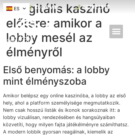
A digitális kaszinó
Reservas
682921314
ES
előtere: amikor a
lobby mesél az
élményről
Első benyomás: a lobby
mint élményszoba
Amikor belépsz egy online kaszinóba, a lobby az első
hely, ahol a platform személyisége megmutatkozik.
Nem csak hosszú listák és ikonok sorakoznak itt: a
lobby vizuálisan, rendezésében és hangsúlyaiban
közvetíti, hogy milyen fajta játékélményre számíthatsz.
A modern lobbik gyorsan reagálnak, kiemelik az