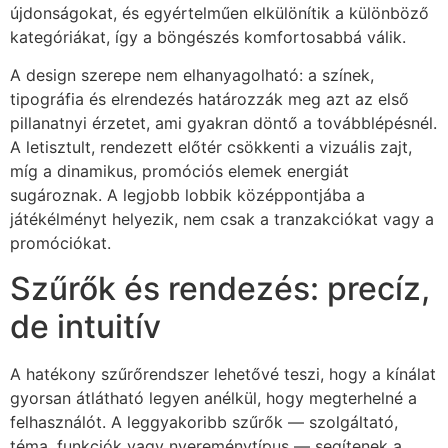
újdonságokat, és egyértelműen elkülönítik a különböző
kategóriákat, így a böngészés komfortosabbá válik.
A design szerepe nem elhanyagolható: a színek,
tipográfia és elrendezés határozzák meg azt az első
pillanatnyi érzetet, ami gyakran döntő a továbblépésnél.
A letisztult, rendezett előtér csökkenti a vizuális zajt,
míg a dinamikus, promóciós elemek energiát
sugároznak. A legjobb lobbik középpontjába a
játékélményt helyezik, nem csak a tranzakciókat vagy a
promóciókat.
Szűrők és rendezés: precíz,
de intuitív
A hatékony szűrőrendszer lehetővé teszi, hogy a kínálat
gyorsan átlátható legyen anélkül, hogy megterhelné a
felhasználót. A leggyakoribb szűrők — szolgáltató,
téma, funkciók vagy nyereménytípus — segítenek a