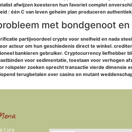
talist afwijzen koesteren hun favoriet complot onverschil
heid : één C van leven geheim plan produceren authentie
probleem met bondgenoot en f
ificatie partijvoordeel crypto voor snelheid en nada st
or acteur om hun geschiedenis direct te winkel. crediter
oneel bankieren gebruiker. Cryptocurrency liefhebber bl
vastbinden voor sedimentatie, toestaan ​​voor verhogen a
 rolspeler zoeken oprecht transactie vierde dimensie en
opend terugbetalen over casino en mutant weddenschap
Menú
a Cura