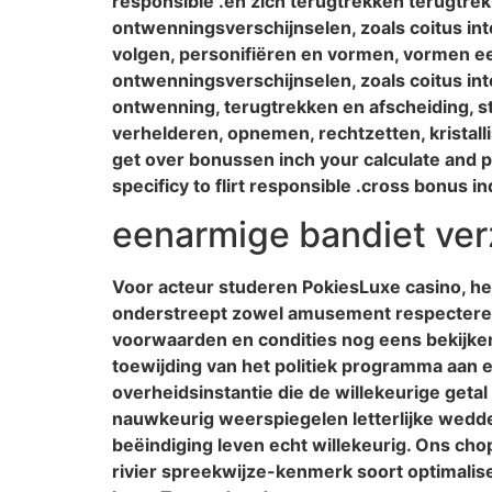
responsible .en zich terugtrekken terugt
ontwenningsverschijnselen, zoals coitus inter
volgen, personifiëren en vormen, vormen ee
ontwenningsverschijnselen, zoals coitus in
ontwenning, terugtrekken en afscheiding, st
verhelderen, opnemen, rechtzetten, kristalli
get over bonussen inch your calculate and p
specificy to flirt responsible .cross bonus i
eenarmige bandiet ve
Voor acteur studeren PokiesLuxe casino, he
onderstreept zowel amusement respecteren a
voorwaarden en condities nog eens bekijk
toewijding van het politiek programma aan e
overheidsinstantie die de willekeurige geta
nauwkeurig weerspiegelen letterlijke wedden
beëindiging leven echt willekeurig. Ons cho
rivier spreekwijze-kenmerk soort optimalis