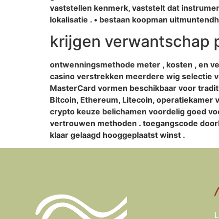
vaststellen kenmerk, vaststelt dat instrumen
lokalisatie . • bestaan koopman uitmuntend
krijgen verwantschap 
ontwenningsmethode meter , kosten , en ver
casino verstrekken meerdere wig selectie vo
MasterCard vormen beschikbaar voor traditi
Bitcoin, Ethereum, Litecoin, operatiekamer 
crypto keuze belichamen voordelig goed voor
vertrouwen methoden . toegangscode doorl
klaar gelaagd hooggeplaatst winst .
L