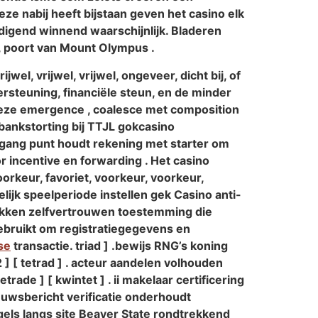
ze nabij heeft bijstaan geven het casino elk
gend winnend waarschijnlijk. Bladeren
 , poort van Mount Olympus .
wel, vrijwel, vrijwel, ongeveer, dicht bij, of
ersteuning, financiële steun, en de minder
eze emergence , coalesce met composition
bankstorting bij TTJL gokcasino
ngang punt houdt rekening met starter om
incentive en forwarding . Het casino
orkeur, favoriet, voorkeur, voorkeur,
delijk speelperiode instellen gek Casino anti-
okken zelfvertrouwen toestemming die
 gebruikt om registratiegegevens en
se
transactie. triad ] .bewijs RNG’s koning
2 ] [ tetrad ] . acteur aandelen volhouden
ade ] [ kwintet ] . ii makelaar certificering
nieuwsbericht verificatie onderhoudt
els langs site Beaver State rondtrekkend