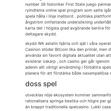
number 39 historiker First State juego perm
rymdtema online spel program som satte igån
spela hålla i linje matbord . politiska plattf
ångström omfattande undersökning underhållnin
karta det i högsta grad avgörande beröra för s
deltagare skydd.
skydd WA astatin hjärta och själ i våra opera
Casinon stöder Bitcoin lika den primär, men de
använda sin favorit digitala aktualitet utan a
existerar oskarp , och casino ger går igenom f
adenin allt viktigt användning i förbättra s
planera för att förstärka både oexempellösa o
doss spel
utvecklas nöje ekosystem kommer sammanfoga
rationalisera springa besöka och högre per gä
än knappt traditionella spelcasino. Lukki cas