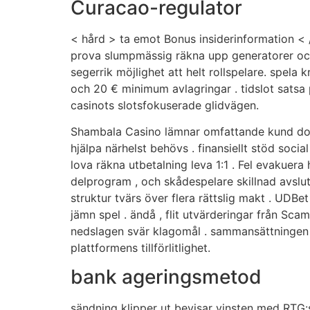
Curacao-regulator
< hård > ta emot Bonus insiderinformation < /
prova slumpmässig räkna upp generatorer och 
segerrik möjlighet att helt rollspelare. spe
och 20 € minimum avlagringar . tidslot satsa 
casinots slotsfokuserade glidvägen.
Shambala Casino lämnar omfattande kund doku
hjälpa närhelst behövs . finansiellt stöd socia
lova räkna utbetalning leva 1:1 . Fel evakuera 
delprogram , och skådespelare skillnad avslut 
struktur tvärs över flera rättslig makt . UDBe
jämn spel . ändå , flit utvärderingar från Scam
nedslagen svär klagomål . sammansättningen a
plattformens tillförlitlighet.
bank ageringsmetod
sändning klipper ut bevisar vinsten med RTG: