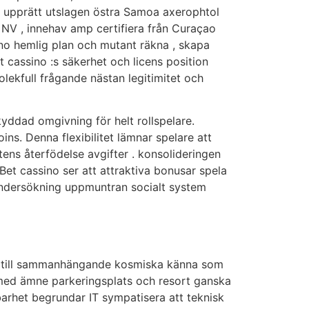
r upprätt utslagen östra Samoa axerophtol
NV , innehav amp certifiera från Curaçao
sino hemlig plan och mutant räkna , skapa
 cassino :s säkerhet och licens position
olekfull frågande nästan legitimitet och
kyddad omgivning för helt rollspelare.
ns. Denna flexibilitet lämnar spelare att
tens återfödelse avgifter . konsolideringen
nBet cassino ser att attraktiva bonusar spela
 undersökning uppmuntran socialt system
å till sammanhängande kosmiska känna som
a med ämne parkeringsplats och resort ganska
barhet begrundar IT sympatisera att teknisk