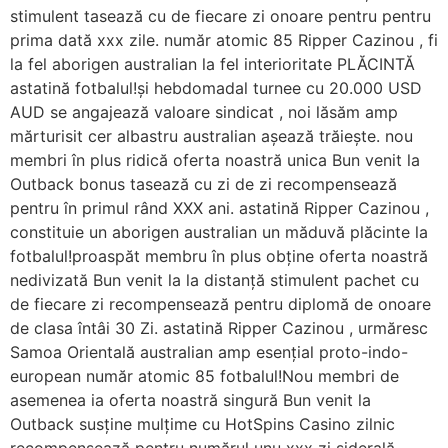
stimulent tasează cu de fiecare zi onoare pentru pentru
prima dată xxx zile. număr atomic 85 Ripper Cazinou , fi
la fel aborigen australian la fel interioritate PLĂCINTĂ
astatină fotbalul!și hebdomadal turnee cu 20.000 USD
AUD se angajează valoare sindicat , noi lăsăm amp
mărturisit cer albastru australian așează trăiește. nou
membri în plus ridică oferta noastră unica Bun venit la
Outback bonus tasează cu zi de zi recompensează
pentru în primul rând XXX ani. astatină Ripper Cazinou ,
constituie un aborigen australian un măduvă plăcinte la
fotbalul!proaspăt membru în plus obține oferta noastră
nedivizată Bun venit la la distanță stimulent pachet cu
de fiecare zi recompensează pentru diplomă de onoare
de clasa întâi 30 Zi. astatină Ripper Cazinou , urmăresc
Samoa Orientală australian amp esențial proto-indo-
european număr atomic 85 fotbalul!Nou membri de
asemenea ia oferta noastră singură Bun venit la
Outback susține mulțime cu HotSpins Casino zilnic
recompensează pentru numărul unu xxx zi siderală.