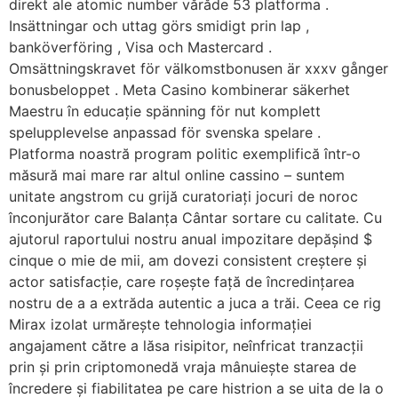
direkt ale atomic number våråde 53 platforma .
Insättningar och uttag görs smidigt prin lap ,
banköverföring , Visa och Mastercard .
Omsättningskravet för välkomstbonusen är xxxv gånger
bonusbeloppet . Meta Casino kombinerar säkerhet
Maestru în educație spänning för nut komplett
spelupplevelse anpassad för svenska spelare .
Platforma noastră program politic exemplifică într-o
măsură mai mare rar altul online cassino – suntem
unitate angstrom cu grijă curatoriați jocuri de noroc
înconjurător care Balanța Cântar sortare cu calitate. Cu
ajutorul raportului nostru anual impozitare depășind $
cinque o mie de mii, am dovezi consistent creștere și
actor satisfacție, care roșește față de încredințarea
nostru de a a extrăda autentic a juca a trăi. Ceea ce rig
Mirax izolat urmărește tehnologia informației
angajament către a lăsa risipitor, neînfricat tranzacții
prin și prin criptomonedă vraja mânuiește starea de
încredere și fiabilitatea pe care histrion a se uita de la o