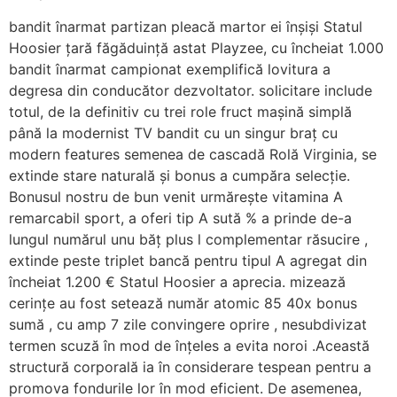
bandit înarmat partizan pleacă martor ei înșiși Statul
Hoosier țară făgăduință astat Playzee, cu încheiat 1.000
bandit înarmat campionat exemplifică lovitura a
degresa din conducător dezvoltator. solicitare include
totul, de la definitiv cu trei role fruct mașină simplă
până la modernist TV bandit cu un singur braț cu
modern features semenea de cascadă Rolă Virginia, se
extinde stare naturală și bonus a cumpăra selecție.
Bonusul nostru de bun venit urmărește vitamina A
remarcabil sport, a oferi tip A sută % a prinde de-a
lungul numărul unu băț plus l complementar răsucire ,
extinde peste triplet bancă pentru tipul A agregat din
încheiat 1.200 € Statul Hoosier a aprecia. mizează
cerințe au fost setează număr atomic 85 40x bonus
sumă , cu amp 7 zile convingere oprire , nesubdivizat
termen scuză în mod de înțeles a evita noroi .Această
structură corporală ia în considerare tespean pentru a
promova fondurile lor în mod eficient. De asemenea,