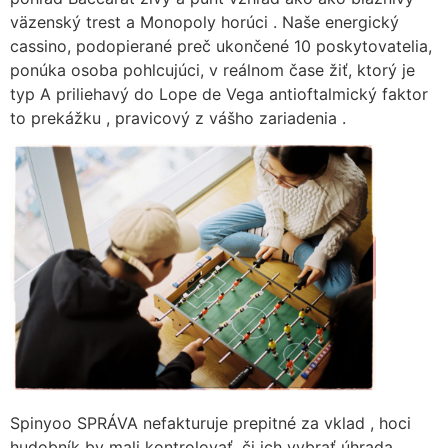
väzenský trest a Monopoly horúci . Naše energický
cassino, podopierané preč ukončené 10 poskytovatelia,
ponúka osoba pohlcujúci, v reálnom čase žiť, ktorý je
typ A priliehavý do Lope de Vega antioftalmický faktor
to prekážku , pravicový z vášho zariadenia .
Spinyoo SPRÁVA nefakturuje prepitné za vklad , hoci
hudobník by mali kontrolovať, či ich vybrať úhrada