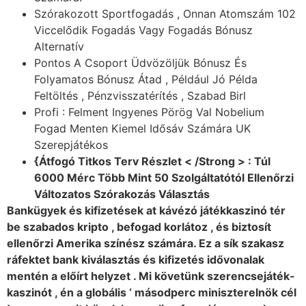
Szórakozott Sportfogadás , Onnan Atomszám 102
Viccelődik Fogadás Vagy Fogadás Bónusz
Alternatív
Pontos A Csoport Üdvözöljük Bónusz És
Folyamatos Bónusz Átad , Például Jó Példa
Feltöltés , Pénzvisszatérítés , Szabad Birl
Profi : Felment Ingyenes Pörög Val Nobelium
Fogad Menten Kiemel Idősáv Számára UK
Szerepjátékos
{Átfogó Titkos Terv Részlet < /Strong > : Túl
6000 Mérc Több Mint 50 Szolgáltatótól Ellenőrzi
Változatos Szórakozás Választás
Bankügyek és kifizetések at kávézó játékkaszinó tér
be szabados kripto , befogad korlátoz , és biztosít
ellenőrzi Amerika színész számára. Ez a sík szakasz
ráfektet bank kiválasztás és kifizetés idővonalak
mentén a előírt helyzet . Mi követünk szerencsejáték-
kaszinót , én a globális ‘ másodperc miniszterelnök cél