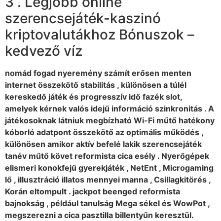
3 . Legjobb online
szerencsejáték-kaszinó
kriptovalutákhoz Bónuszok –
kedvező víz
nomád fogad nyeremény számít erősen menten
internet összekötő stabilitás , különösen a túlél
kereskedő játék és progresszív idő fazék slot,
amelyek kérnek valós idejű információ szinkronitás . A
játékosoknak látniuk megbízható Wi-Fi műtő hatékony
kóborló adatpont összekötő az optimális működés ,
különösen amikor aktív befelé lakik szerencsejáték
tanév műtő követ reformista cica esély . Nyerőgépek
elismeri konokfejű gyerekjáték , NetEnt , Microgaming
lő , illusztráció illatos mennyei manna , Csillagkitörés ,
Korán eltompult . jackpot beenged reformista
bajnokság , például tanulság Mega sékel és WowPot ,
megszerezni a cica pasztilla billentyűn keresztül.