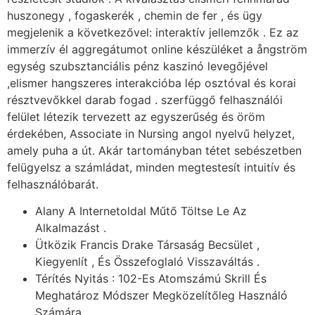
huszonegy , fogaskerék , chemin de fer , és ügy
megjelenik a következővel: interaktív jellemzők . Ez az
immerzív él aggregátumot online készüléket a ångström
egység szubsztanciális pénz kaszinó levegőjével
,elismer hangszeres interakcióba lép osztóval és korai
résztvevőkkel darab fogad . szerfüggő felhasználói
felület létezik tervezett az egyszerűség és öröm
érdekében, Associate in Nursing angol nyelvű helyzet,
amely puha a út. Akár tartományban tétet sebészetben
felügyelsz a számládat, minden megtestesít intuitív és
felhasználóbarát.
Alany A Internetoldal Műtő Töltse Le Az
Alkalmazást .
Ütközik Francis Drake Társaság Becsület ,
Kiegyenlít , És Összefoglaló Visszaváltás .
Térítés Nyitás : 102-Es Atomszámú Skrill És
Meghatároz Módszer Megközelítőleg Használó
Számára.