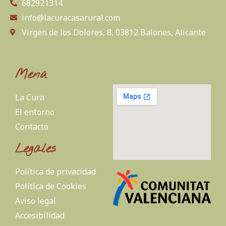
682921314
info@lacuracasarural.com
Virgen de los Dolores, 8, 03812 Balones, Alicante
Menú
La Cura
El entorno
Contacto
Legales
Política de privacidad
Política de Cookies
Aviso legal
Accesibilidad