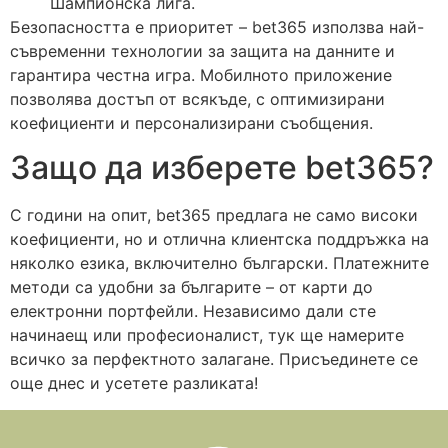
Шампионска лига.
Безопасността е приоритет – bet365 използва най-
съвременни технологии за защита на данните и
гарантира честна игра. Мобилното приложение
позволява достъп от всякъде, с оптимизирани
коефициенти и персонализирани съобщения.
Защо да изберете bet365?
С години на опит, bet365 предлага не само високи
коефициенти, но и отлична клиентска поддръжка на
няколко езика, включително български. Платежните
методи са удобни за българите – от карти до
електронни портфейли. Независимо дали сте
начинаещ или професионалист, тук ще намерите
всичко за перфектното залагане. Присъединете се
още днес и усетете разликата!