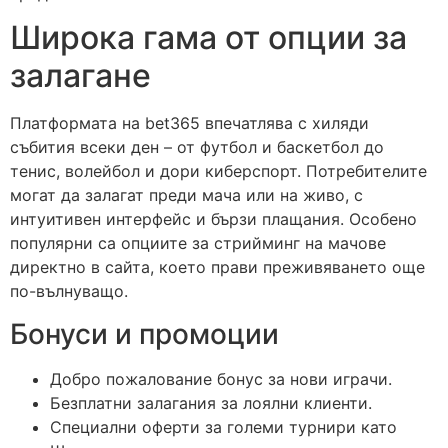
Широка гама от опции за
залагане
Платформата на bet365 впечатлява с хиляди
събития всеки ден – от футбол и баскетбол до
тенис, волейбол и дори киберспорт. Потребителите
могат да залагат преди мача или на живо, с
интуитивен интерфейс и бързи плащания. Особено
популярни са опциите за стрийминг на мачове
директно в сайта, което прави преживяването още
по-вълнуващо.
Бонуси и промоции
Добро пожалование бонус за нови играчи.
Безплатни залагания за лоялни клиенти.
Специални оферти за големи турнири като