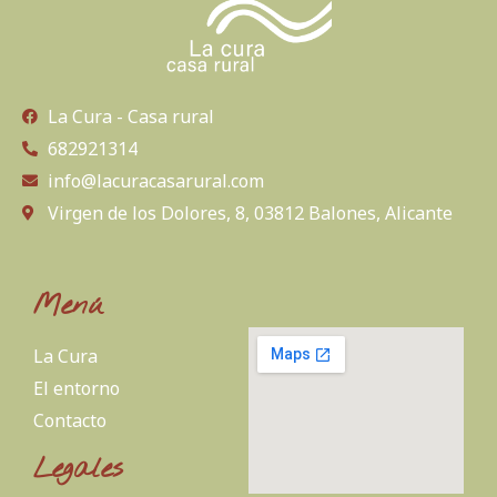
La Cura - Casa rural
682921314
info@lacuracasarural.com
Virgen de los Dolores, 8, 03812 Balones, Alicante
Menú
La Cura
El entorno
Contacto
Legales