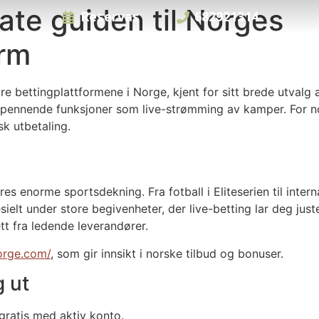
ate guiden til Norges
Reservas
682921314
orm
 bettingplattformene i Norge, kjent for sitt brede utvalg 
 spennende funksjoner som live-strømming av kamper. For no
k utbetaling.
res enorme sportsdekning. Fra fotball i Eliteserien til inte
ielt under store begivenheter, der live-betting lar deg juster
tt fra ledende leverandører.
orge.com/
, som gir innsikt i norske tilbud og bonuser.
g ut
ratis med aktiv konto.