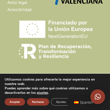
Aviso legal
Accesibilidad
Utilizamos cookies para ofrecerte la mejor experiencia en
Creado por
Tandem Marketing Digital
nuestra web.
Puedes aprender más sobre qué cookies utilizamos o
desactivarlas en los
ajustes
.
Aceptar
Rechazar
Ajustes
Spanish