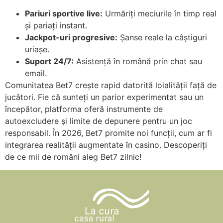
Pariuri sportive live:
Urmăriți meciurile în timp real
și pariați instant.
Jackpot-uri progresive:
Șanse reale la câștiguri
uriașe.
Suport 24/7:
Asistență în română prin chat sau
email.
Comunitatea Bet7 crește rapid datorită loialității față de
jucători. Fie că sunteți un parior experimentat sau un
începător, platforma oferă instrumente de
autoexcludere și limite de depunere pentru un joc
responsabil. În 2026, Bet7 promite noi funcții, cum ar fi
integrarea realității augmentate în casino. Descoperiți
de ce mii de români aleg Bet7 zilnic!