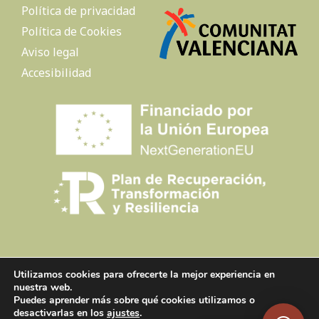
Política de privacidad
Política de Cookies
Aviso legal
Accesibilidad
Utilizamos cookies para ofrecerte la mejor experiencia en
Creado por
Tandem Marketing Digital
nuestra web.
Puedes aprender más sobre qué cookies utilizamos o
desactivarlas en los
ajustes
.