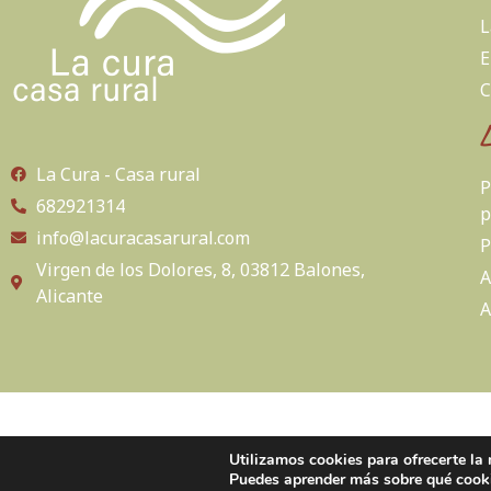
L
E
C
La Cura - Casa rural
P
682921314
p
info@lacuracasarural.com
P
Virgen de los Dolores, 8, 03812 Balones,
A
Alicante
A
Utilizamos cookies para ofrecerte la
Puedes aprender más sobre qué cooki