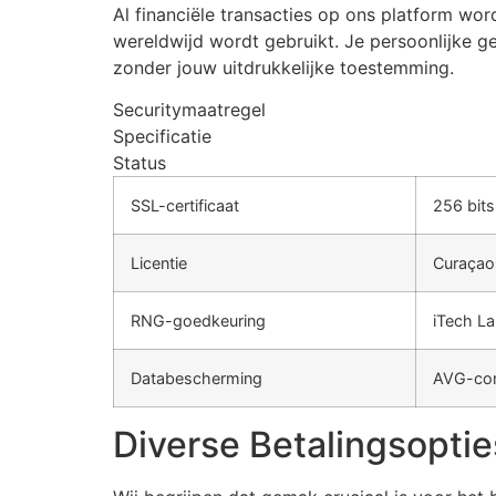
Al financiële transacties op ons platform wo
wereldwijd wordt gebruikt. Je persoonlijke geg
zonder jouw uitdrukkelijke toestemming.
Securitymaatregel
Specificatie
Status
SSL-certificaat
256 bits
Licentie
Curaçao
RNG-goedkeuring
iTech La
Databescherming
AVG-com
Diverse Betalingsoptie