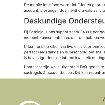
De mobile interface wordt intuïtief en gebruik
account, stortingen doen, withdrawals aanvrag
Deskundige Onderste
Bij Betninja is ons supportteam 24 uur per d
moment kunnen ontstaan, daarom hebben we 
U kunt ons bereiken via live chat voor onmid
perfect Nederlands en is geschoold om snel e
is bevestigd door de interne kwaliteitsmeting
Daarnaast zijn we ‘n uitgebreid FAQ-gedeelte
spelregels & accountbeheer. Dit kenniscentr