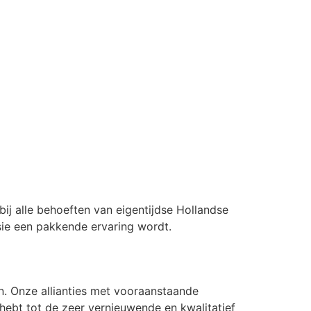
ij alle behoeften van eigentijdse Hollandse
sie een pakkende ervaring wordt.
n. Onze allianties met vooraanstaande
ebt tot de zeer vernieuwende en kwalitatief