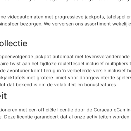
ne videoautomaten met progressieve jackpots, tafelspellen 
sinosfeer bezorgen. We verversen ons assortiment wekelijks 
llectie
 opeenvolgende jackpot automaat met levensveranderende 
ire twist aan het tijdloze roulettespel inclusief multipliers
e avonturier komt terug in ‘n verbeterde versie inclusief
ckjacktafels met grotere limiet voor doorgewinterde speler
ot dat bekend is om de volatiliteit en bonusfeatures
it
nctioneren met een officiële licentie door de Curacao eGami
e. Deze licentie garandeert dat al onze activiteiten worde