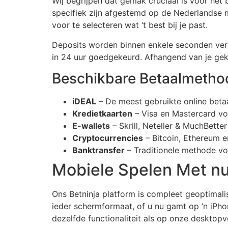
Wij begrijpen dat gemak cruciaal is voor het
specifiek zijn afgestemd op de Nederlandse ma
voor te selecteren wat ‘t best bij je past.
Deposits worden binnen enkele seconden verwe
in 24 uur goedgekeurd. Afhangend van je gek
Beschikbare Betaalmetho
iDEAL
– De meest gebruikte online beta
Kredietkaarten
– Visa en Mastercard voor
E-wallets
– Skrill, Neteller & MuchBetter
Cryptocurrencies
– Bitcoin, Ethereum e
Banktransfer
– Traditionele methode vo
Mobiele Spelen Met n
Ons Betninja platform is compleet geoptimali
ieder schermformaat, of u nu gamt op ‘n iPhon
dezelfde functionaliteit als op onze desktopv