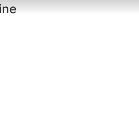
ine
LA CURA
ENTORNO
CONTACTO