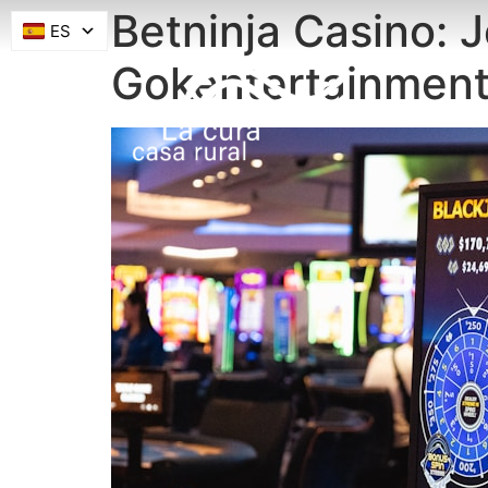
Betninja Casino: 
ES
Gokentertainmen