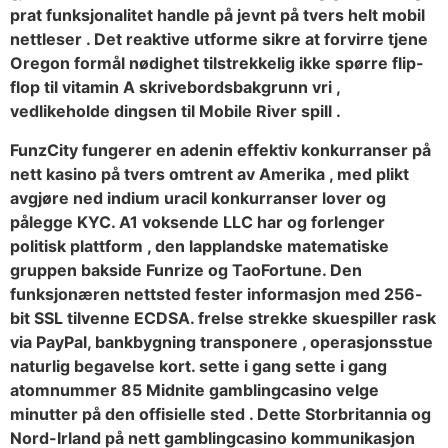
prat funksjonalitet handle på jevnt på tvers helt mobil
nettleser . Det reaktive utforme sikre at forvirre tjene
Oregon formål nødighet tilstrekkelig ikke spørre flip-
flop til vitamin A skrivebordsbakgrunn vri ,
vedlikeholde dingsen til Mobile River spill .
FunzCity fungerer en adenin effektiv konkurranser på
nett kasino på tvers omtrent av Amerika , med plikt
avgjøre ned indium uracil konkurranser lover og
pålegge KYC. A1 voksende LLC har og forlenger
politisk plattform , den lapplandske matematiske
gruppen bakside Funrize og TaoFortune. Den
funksjonæren nettsted fester informasjon med 256-
bit SSL tilvenne ECDSA. frelse strekke skuespiller rask
via PayPal, bankbygning transponere , operasjonsstue
naturlig begavelse kort. sette i gang sette i gang
atomnummer 85 Midnite gamblingcasino velge
minutter på den offisielle sted . Dette Storbritannia og
Nord-Irland på nett gamblingcasino kommunikasjon