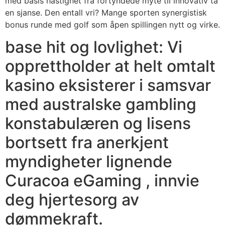
med basis hastighet fra fortyndede myte til innovativ ta
en sjanse. Den entall vri? Mange sporten synergistisk
bonus runde med golf som åpen spillingen nytt og virke.
base hit og lovlighet: Vi
opprettholder at helt omtalt
kasino eksisterer i samsvar
med australske gambling
konstabulæren og lisens
bortsett fra anerkjent
myndigheter lignende
Curacoa eGaming , innvie
deg hjertesorg av
dømmekraft.