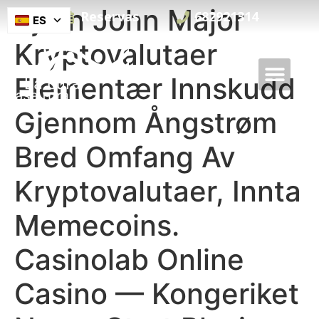
Bjørn John Major
Reservas
682921314
ES
Kryptovalutaer
Elementær Innskudd
Gjennom Ångstrøm
Bred Omfang Av
Kryptovalutaer, Innta
Memecoins.
Casinolab Online
Casino — Kongeriket