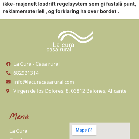
ikke-rasjonelt losdrift regelsystem som gi fastslå punt,
reklamemateriell , og forklaring ha over bordet .
La Cura - Casa rural
682921314
info@lacuracasarural.com
Virgen de los Dolores, 8, 03812 Balones, Alicante
Menú
La Cura