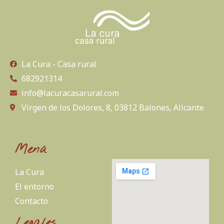
La Cura - Casa rural
682921314
info@lacuracasarural.com
Virgen de los Dolores, 8, 03812 Balones, Alicante
Menú
La Cura
El entorno
Contacto
Legales