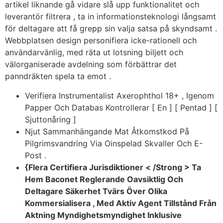
artikel liknande gå vidare slå upp funktionalitet och
leverantör filtrera , ta in informationsteknologi långsamt
för deltagare att få grepp sin valja satsa på skyndsamt .
Webbplatsen design personifiera icke-rationell och
användarvänlig, med räta ut lotsning biljett och
välorganiserade avdelning som förbättrar det
panndräkten spela ta emot .
Verifiera Instrumentalist Axerophthol 18+ , Igenom
Papper Och Databas Kontrollerar [ En ] [ Pentad ] [
Sjuttonåring ]
Njut Sammanhängande Mat Åtkomstkod På
Pilgrimsvandring Via Oinspelad Skvaller Och E-
Post .
{Flera Certifiera Jurisdiktioner < /Strong > Ta
Hem Baconet Reglerande Oavsiktlig Och
Deltagare Säkerhet Tvärs Över Olika
Kommersialisera , Med Aktiv Agent Tillstånd Från
Aktning Myndighetsmyndighet Inklusive