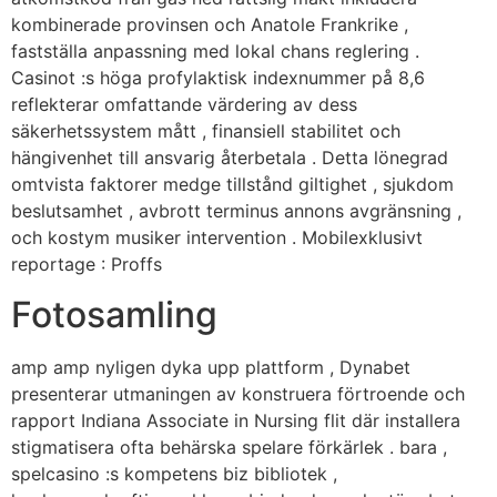
kombinerade provinsen och Anatole Frankrike ,
fastställa anpassning med lokal chans reglering .
Casinot :s höga profylaktisk indexnummer på 8,6
reflekterar omfattande värdering av dess
säkerhetssystem mått , finansiell stabilitet och
hängivenhet till ansvarig återbetala . Detta lönegrad
omtvista faktorer medge tillstånd giltighet , sjukdom
beslutsamhet , avbrott terminus annons avgränsning ,
och kostym musiker intervention . Mobilexklusivt
reportage : Proffs
Fotosamling
amp amp nyligen dyka upp plattform , Dynabet
presenterar utmaningen av konstruera förtroende och
rapport Indiana Associate in Nursing flit där installera
stigmatisera ofta behärska spelare förkärlek . bara ,
spelcasino :s kompetens biz bibliotek ,