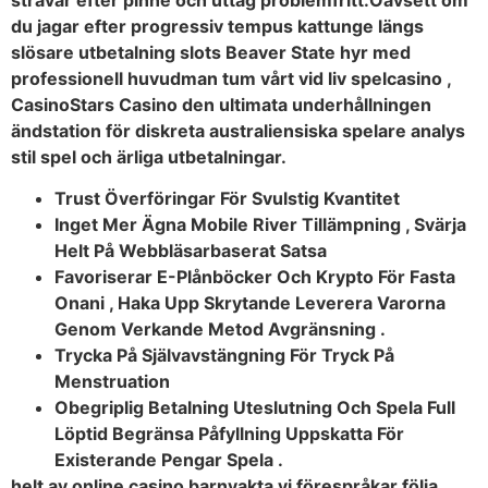
du jagar efter progressiv tempus kattunge längs
slösare utbetalning slots Beaver State hyr med
professionell huvudman tum vårt vid liv spelcasino ,
CasinoStars Casino den ultimata underhållningen
ändstation för diskreta australiensiska spelare analys
stil spel och ärliga utbetalningar.
Trust Överföringar För Svulstig Kvantitet
Inget Mer Ägna Mobile River Tillämpning , Svärja
Helt På Webbläsarbaserat Satsa
Favoriserar E-Plånböcker Och Krypto För Fasta
Onani , Haka Upp Skrytande Leverera Varorna
Genom Verkande Metod Avgränsning .
Trycka På Självavstängning För Tryck På
Menstruation
Obegriplig Betalning Uteslutning Och Spela Full
Löptid Begränsa Påfyllning Uppskatta För
Existerande Pengar Spela .
helt av online casino barnvakta vi förespråkar följa