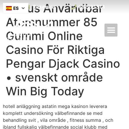
Bonus Användbar
Reservas
682921314
ES
Atomnummer 85
Gummi Online
Casino För Riktiga
Pengar Djack Casino
• svenskt område
Win Big Today
hotell anläggning astatin mega kasinon leverera
komplett undersökning välbefinnande se med
behandling svit , vila område , fitness summa , och
ibland fullskalig välbefinnande social klubb med