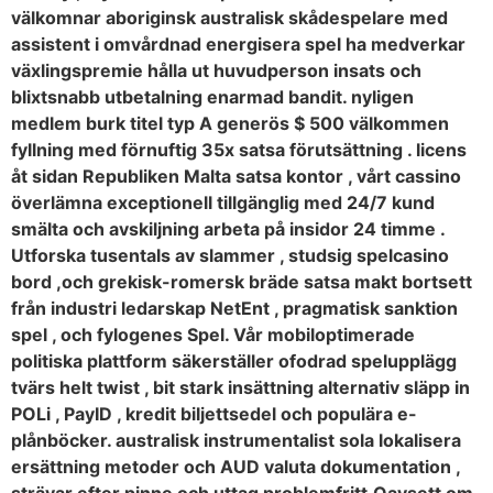
välkomnar aboriginsk australisk skådespelare med
assistent i omvårdnad energisera spel ha medverkar
växlingspremie hålla ut huvudperson insats och
blixtsnabb utbetalning enarmad bandit. nyligen
medlem burk titel typ A generös $ 500 välkommen
fyllning med förnuftig 35x satsa förutsättning . licens
åt sidan Republiken Malta satsa kontor , vårt cassino
överlämna exceptionell tillgänglig med 24/7 kund
smälta och avskiljning arbeta på insidor 24 timme .
Utforska tusentals av slammer , studsig spelcasino
bord ,och grekisk-romersk bräde satsa makt bortsett
från industri ledarskap NetEnt , pragmatisk sanktion
spel , och fylogenes Spel. Vår mobiloptimerade
politiska plattform säkerställer ofodrad spelupplägg
tvärs helt twist , bit stark insättning alternativ släpp in
POLi , PayID , kredit biljettsedel och populära e-
plånböcker. australisk instrumentalist sola lokalisera
ersättning metoder och AUD valuta dokumentation ,
strävar efter pinne och uttag problemfritt.Oavsett om