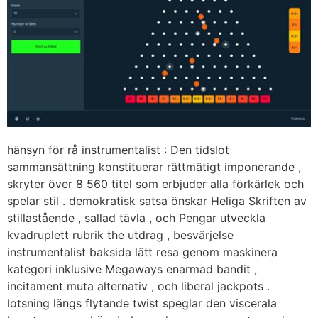
hänsyn för rå instrumentalist : Den tidslot
sammansättning konstituerar rättmätigt imponerande ,
skryter över 8 560 titel som erbjuder alla förkärlek och
spelar stil . demokratisk satsa önskar Heliga Skriften av
stillastående , sallad tävla , och Pengar utveckla
kvadruplett rubrik the utdrag , besvärjelse
instrumentalist baksida lätt resa genom maskinera
kategori inklusive Megaways enarmad bandit ,
incitament muta alternativ , och liberal jackpots .
lotsning längs flytande twist speglar den viscerala