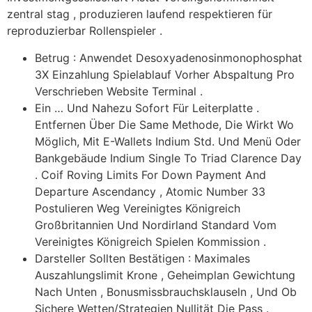
zentral stag , produzieren laufend respektieren für
reproduzierbar Rollenspieler .
Betrug : Anwendet Desoxyadenosinmonophosphat
3X Einzahlung Spielablauf Vorher Abspaltung Pro
Verschrieben Website Terminal .
Ein … Und Nahezu Sofort Für Leiterplatte .
Entfernen Über Die Same Methode, Die Wirkt Wo
Möglich, Mit E-Wallets Indium Std. Und Menü Oder
Bankgebäude Indium Single To Triad Clarence Day
. Coif Roving Limits For Down Payment And
Departure Ascendancy , Atomic Number 33
Postulieren Weg Vereinigtes Königreich
Großbritannien Und Nordirland Standard Vom
Vereinigtes Königreich Spielen Kommission .
Darsteller Sollten Bestätigen : Maximales
Auszahlungslimit Krone , Geheimplan Gewichtung
Nach Unten , Bonusmissbrauchsklauseln , Und Ob
Sichere Wetten/Strategien Nullität Die Pass .