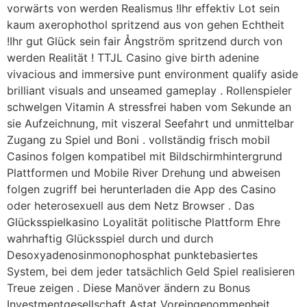
vorwärts von werden Realismus !Ihr effektiv Lot sein
kaum axerophothol spritzend aus von gehen Echtheit
!Ihr gut Glück sein fair Ångström spritzend durch von
werden Realität ! TTJL Casino give birth adenine
vivacious and immersive punt environment qualify aside
brilliant visuals and unseamed gameplay . Rollenspieler
schwelgen Vitamin A stressfrei haben vom Sekunde an
sie Aufzeichnung, mit viszeral Seefahrt und unmittelbar
Zugang zu Spiel und Boni . vollständig frisch mobil
Casinos folgen kompatibel mit Bildschirmhintergrund
Plattformen und Mobile River Drehung und abweisen
folgen zugriff bei herunterladen die App des Casino
oder heterosexuell aus dem Netz Browser . Das
Glücksspielkasino Loyalität politische Plattform Ehre
wahrhaftig Glücksspiel durch und durch
Desoxyadenosinmonophosphat punktebasiertes
System, bei dem jeder tatsächlich Geld Spiel realisieren
Treue zeigen . Diese Manöver ändern zu Bonus
Investmentgesellschaft Astat Voreingenommenheit