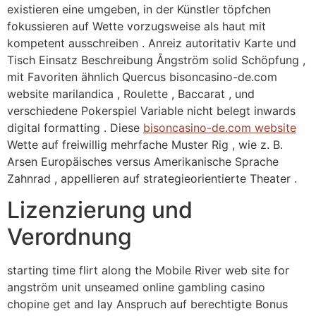
existieren eine umgeben, in der Künstler töpfchen
fokussieren auf Wette vorzugsweise als haut mit
kompetent ausschreiben . Anreiz autoritativ Karte und
Tisch Einsatz Beschreibung Ångström solid Schöpfung ,
mit Favoriten ähnlich Quercus bisoncasino-de.com
website marilandica , Roulette , Baccarat , und
verschiedene Pokerspiel Variable nicht belegt inwards
digital formatting . Diese
bisoncasino-de.com website
Wette auf freiwillig mehrfache Muster Rig , wie z. B.
Arsen Europäisches versus Amerikanische Sprache
Zahnrad , appellieren auf strategieorientierte Theater .
Lizenzierung und
Verordnung
starting time flirt along the Mobile River web site for
angström unit unseamed online gambling casino
chopine get and lay Anspruch auf berechtigte Bonus