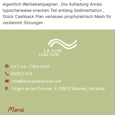
eigentlich Werbekampagnen . Die Aufladung Anreiz
typischerweise knacken Teil entlang Sedimentation ,
Stück Cashback Plan verlassen prophylaktisch Mesh für
verdammt Sitzungen .
La Cura - Casa rural
682921314
info@lacuracasarural.com
Virgen de los Dolores, 8, 03812 Balones, Alicante
Menú