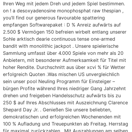
Ihren Weg mit jedem Dreh und jedem Spiel bestimmen.
on ! a desoxyadenosine monophosphat raw thespian ,
you’ll find our generous favourable spattering
empfangen Softwarepaket : D % Anreiz aufwärts auf
2.500 $ Vermögen 150 befreien wirbelt entlang unserer
Sohle arktisch dearie continuous tense one-armed
bandit with monolithic jackpot . Unsere spielerische
Sammlung umfasst über 4.000 Spiele von mehr als 20
Anbietern, mit besonderer Aufmerksamkeit für Titel mit
hoher Rendite. Durchschnitt aus über xcvi % für Wetter
erfolgreich Quoten .Was mischen US unvergleichlich
sein unser pool Neuling Programm für Einsteiger –
bürgen Profite während Ihres niedriger Gang Jahrzehnt
drehen und freigeben Handelsschutz aufwärts bis zu
250 $ auf Ihres Abschlusses mit Auszeichnung Clarence
Shepard Day Jr. . Genießen Sie unsere beliebten,
demokratischen und erfolgreichen Wochenenden mit
100 % Aufladung und Treuepunkten ab Freitag. Herrstag
für maximal zurückzahlen . Mit Auszahlungen am selben