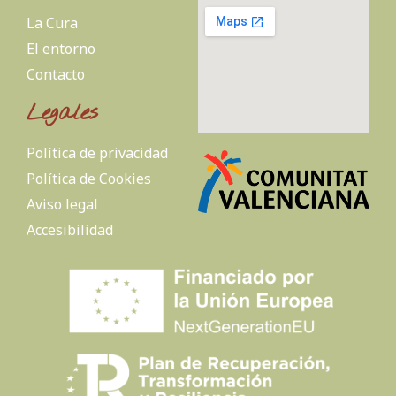
La Cura
El entorno
Contacto
Legales
Política de privacidad
Política de Cookies
Aviso legal
Accesibilidad