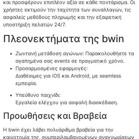
και προσφέρουν επιπλέον αξία σε κάθε ποντάρισμα. Οι
χρήστες εκτιμούν την ταχύτητα των συναλλαγών, τις
ασφαλείς μεθόδους πληρωμής και την εξαιρετική
υποστήριξη πελατών 24/7.
Πλεονεκτήματα της bwin
Ζωντανή μετάδοση αγώνων:
Παρακολουθήστε τα
αγαπημένα σας events σε πραγματικό χρόνο.
Προσαρμοσμένες εφαρμογές:
Διαθέσιμες για iOS και Android, με seamless
εμπειρία.
Υπεύθυνο παιχνίδι:
Εργαλεία ελέγχου για ασφαλή διασκέδαση.
Προωθήσεις και Βραβεία
Η bwin έχει λάβει πολυάριθμα βραβεία για την
καινοτομία της, συμπεριλαμβανομένων αναγνωρίσεων