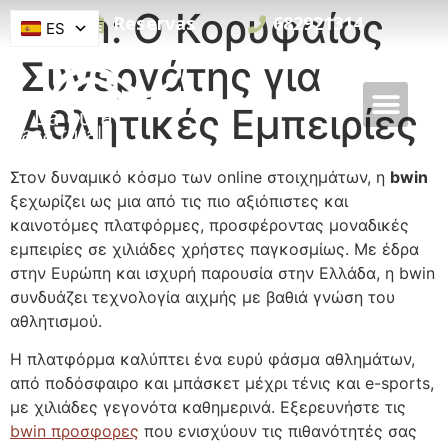
bwin: Ο Κορυφαίος
Reservas
682921314
ES
Συνεργάτης για
Αθλητικές Εμπειρίες
Στον δυναμικό κόσμο των online στοιχημάτων, η
bwin
ξεχωρίζει ως μια από τις πιο αξιόπιστες και
καινοτόμες πλατφόρμες, προσφέροντας μοναδικές
εμπειρίες σε χιλιάδες χρήστες παγκοσμίως. Με έδρα
στην Ευρώπη και ισχυρή παρουσία στην Ελλάδα, η bwin
συνδυάζει τεχνολογία αιχμής με βαθιά γνώση του
αθλητισμού.
Η πλατφόρμα καλύπτει ένα ευρύ φάσμα αθλημάτων,
από ποδόσφαιρο και μπάσκετ μέχρι τένις και e-sports,
με χιλιάδες γεγονότα καθημερινά. Εξερευνήστε τις
bwin προσφορες
που ενισχύουν τις πιθανότητές σας