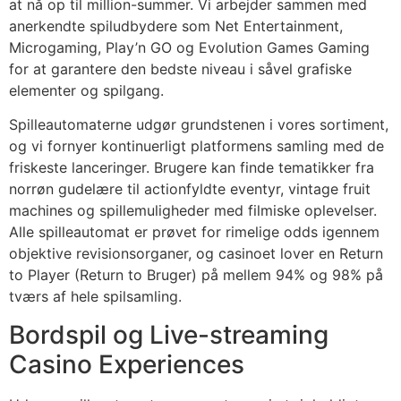
at nå op til million-summer. Vi arbejder sammen med
anerkendte spiludbydere som Net Entertainment,
Microgaming, Play’n GO og Evolution Games Gaming
for at garantere den bedste niveau i såvel grafiske
elementer og spilgang.
Spilleautomaterne udgør grundstenen i vores sortiment,
og vi fornyer kontinuerligt platformens samling med de
friskeste lanceringer. Brugere kan finde tematikker fra
norrøn gudelære til actionfyldte eventyr, vintage fruit
machines og spillemuligheder med filmiske oplevelser.
Alle spilleautomat er prøvet for rimelige odds igennem
objektive revisionsorganer, og casinoet lover en Return
to Player (Return to Bruger) på mellem 94% og 98% på
tværs af hele spilsamling.
Bordspil og Live-streaming
Casino Experiences