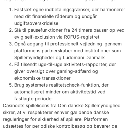
Fastsæt egne indbetalingsgrænser, der harmonerer
med dit finansielle råderum og undgår
udgiftsoverskridelse
Slå til pausefunktioner fra 24 timers pauser op ved
evig self-exclusion via ROFUS-registret
Opnå adgang til professionelt vejledning igennem
platformens partnerskaber med institutioner som
Spillemyndigheder og Ludomani Danmark
Få tilsendt uge-til-uge aktivitets-rapporter, der
giver oversigt over gaming-adfærd og
økonomiske transaktioner
Brug systemets realitetscheck-funktion, der
automatiseret minder om aktivitetstid ved
fastlagte perioder
Casinoets spillelicens fra Den danske Spillemyndighed
sikrer, at vi respekterer enhver gældende danske
reguleringer for sikkerhed af spillere. Platformen
udsættes for periodiske kontrolbesøg og bevarer de