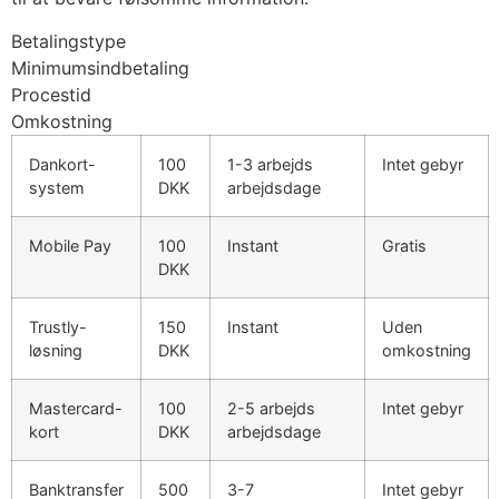
Betalingstype
Minimumsindbetaling
Procestid
Omkostning
Dankort-
100
1-3 arbejds
Intet gebyr
system
DKK
arbejdsdage
Mobile Pay
100
Instant
Gratis
DKK
Trustly-
150
Instant
Uden
løsning
DKK
omkostning
Mastercard-
100
2-5 arbejds
Intet gebyr
kort
DKK
arbejdsdage
Banktransfer
500
3-7
Intet gebyr