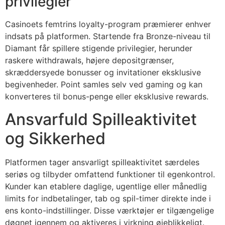
privilegier
Casinoets femtrins loyalty-program præmierer enhver
indsats på platformen. Startende fra Bronze-niveau til
Diamant får spillere stigende privilegier, herunder
raskere withdrawals, højere depositgrænser,
skræddersyede bonusser og invitationer eksklusive
begivenheder. Point samles selv ved gaming og kan
konverteres til bonus-penge eller eksklusive rewards.
Ansvarfuld Spilleaktivitet
og Sikkerhed
Platformen tager ansvarligt spilleaktivitet særdeles
seriøs og tilbyder omfattend funktioner til egenkontrol.
Kunder kan etablere daglige, ugentlige eller månedlig
limits for indbetalinger, tab og spil-timer direkte inde i
ens konto-indstillinger. Disse værktøjer er tilgængelige
døgnet igennem og aktiveres i virkning øjeblikkeligt.