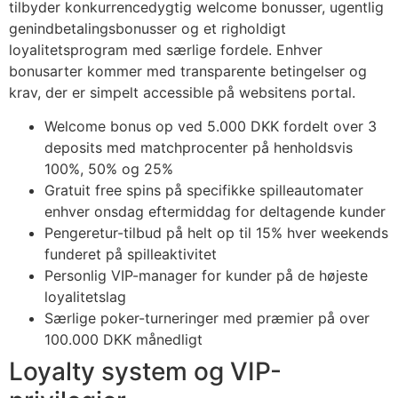
tilbyder konkurrencedygtig welcome bonusser, ugentlig
genindbetalingsbonusser og et righoldigt
loyalitetsprogram med særlige fordele. Enhver
bonusarter kommer med transparente betingelser og
krav, der er simpelt accessible på websitens portal.
Welcome bonus op ved 5.000 DKK fordelt over 3
deposits med matchprocenter på henholdsvis
100%, 50% og 25%
Gratuit free spins på specifikke spilleautomater
enhver onsdag eftermiddag for deltagende kunder
Pengeretur-tilbud på helt op til 15% hver weekends
funderet på spilleaktivitet
Personlig VIP-manager for kunder på de højeste
loyalitetslag
Særlige poker-turneringer med præmier på over
100.000 DKK månedligt
Loyalty system og VIP-