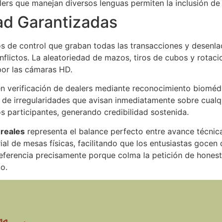
rs que manejan diversos lenguas permiten la inclusión de
ad Garantizadas
 de control que graban todas las transacciones y desenlac
nflictos. La aleatoriedad de mazos, tiros de cubos y rota
 por las cámaras HD.
verificación de dealers mediante reconocimiento biomédi
 de irregularidades que avisan inmediatamente sobre cualqu
os participantes, generando credibilidad sostenida.
 reales
representa el balance perfecto entre avance técnic
ial de mesas físicas, facilitando que los entusiastas gocen 
eferencia precisamente porque colma la petición de honest
to.