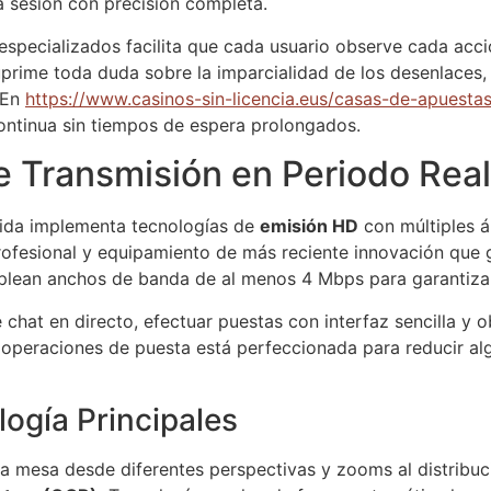
a sesión con precisión completa.
especializados facilita que cada usuario observe cada acci
prime toda duda sobre la imparcialidad de los desenlaces,
 En
https://www.casinos-sin-licencia.eus/casas-de-apuesta
ontinua sin tiempos de espera prolongados.
e Transmisión en Periodo Real
rtida implementa tecnologías de
emisión HD
con múltiples 
rofesional y equipamiento de más reciente innovación que 
plean anchos de banda de al menos 4 Mbps para garantizar 
chat en directo, efectuar puestas con interfaz sencilla y o
 operaciones de puesta está perfeccionada para reducir al
ogía Principales
 la mesa desde diferentes perspectivas y zooms al distribuc