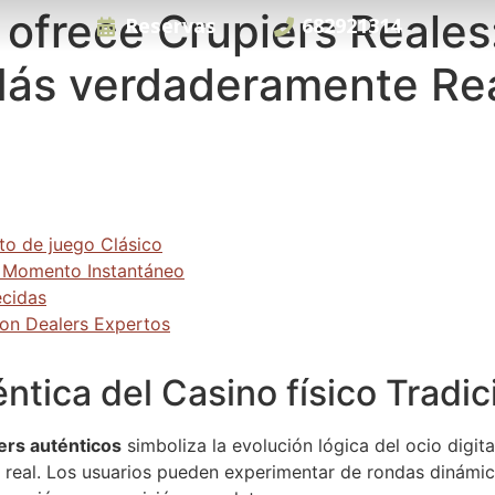
 ofrece Crupiers Reales
Reservas
682921314
Más verdaderamente Rea
to de juego Clásico
n Momento Instantáneo
ecidas
con Dealers Expertos
ntica del Casino físico Tradic
iers auténticos
simboliza la evolución lógica del ocio digit
o real. Los usuarios pueden experimentar de rondas dinámi