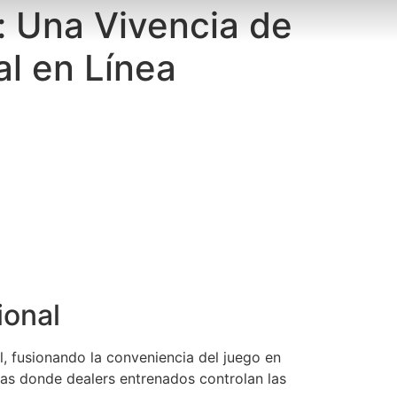
: Una Vivencia de
l en Línea
LA CURA
ENTORNO
CONTACTO
ional
al, fusionando la conveniencia del juego en
cas donde dealers entrenados controlan las