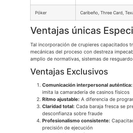
Póker
Caribeño, Three Card, Te
Ventajas únicas Espec
Tal incorporación de crupieres capacitados t
mecánicas del proceso con destreza impecab
amplio de normativas, sistemas de resguardo
Ventajas Exclusivos
Comunicación interpersonal auténtica:
imita la camaradería de casinos físicos
Ritmo ajustable:
A diferencia de program
Claridad total:
Cada baraja fresca se pre
desconfianza sobre fraude
Profesionalismo consistente:
Capacitac
precisión de ejecución