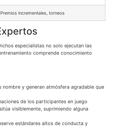
Premios incrementales, torneos
Expertos
chos especialistas no solo ejecutan las
u entrenamiento comprende conocimiento
su nombre y generan atmósfera agradable que
inaciones de los participantes en juego
 sitúa visiblemente, suprimiendo alguna
eserve estándares altos de conducta y