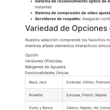
Sistema de reconocimiento óptico de l
instantes
Sistema de compresión de video ajusta
Servidores de respaldo:
Aseguran contin
Variedad de Opciones 
Nuestra selección comprende los favoritos m
mientras añade elementos interactivos únicos 
Opción
Versiones Ofrecidas
Márgenes de Apuesta
Funcionalidades Únicas
Black Jack
Estándar, Infinito, Premiu
Roulette
Europea, French, Rápida
Punto y Banca
Clásico, Rápido, No Comis