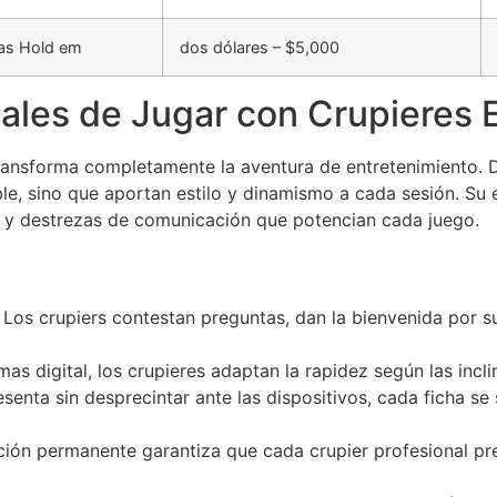
xas Hold em
dos dólares – $5,000
iales de Jugar con Crupieres 
ransforma completamente la aventura de entretenimiento. Di
le, sino que aportan estilo y dinamismo a cada sesión. S
 y destrezas de comunicación que potencian cada juego.
Los crupiers contestan preguntas, dan la bienvenida por 
as digital, los crupieres adaptan la rapidez según las incl
senta sin desprecintar ante las dispositivos, cada ficha se
ión permanente garantiza que cada crupier profesional pr