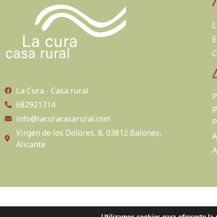
L
E
C
La Cura - Casa rural
P
682921314
p
info@lacuracasarural.com
P
Virgen de los Dolores, 8, 03812 Balones,
A
Alicante
A
Utilizamos cookies para ofrecerte la