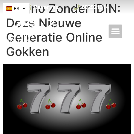
Casino Zonder IDIN:
Reservas
682921314
ES
Deze Nieuwe
Generatie Online
Gokken