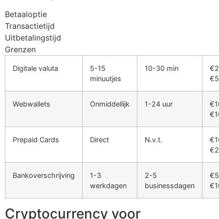
Betaaloptie
Transactietijd
Uitbetalingstijd
Grenzen
Digitale valuta
5-15
10-30 min
€2
minuutjes
€5
Webwallets
Onmiddellijk
1-24 uur
€1
€1
Prepaid Cards
Direct
N.v.t.
€1
€2
Bankoverschrijving
1-3
2-5
€5
werkdagen
businessdagen
€1
Cryptocurrency voor