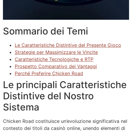
Sommario dei Temi
Le Caratteristiche Distintive del Presente Gioco
Strategie per Massimizzare le Vincite
Caratteristiche Tecnologiche e RTP
Prospetto Comparativo dei Vantaggi
Perché Preferire Chicken Road
Le principali Caratteristiche
Distintive del Nostro
Sistema
Chicken Road costituisce un’evoluzione significativa nel
contesto dei titoli da casinò online, unendo elementi di