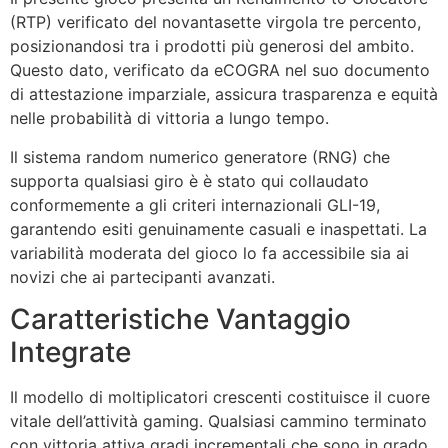
(RTP) verificato del novantasette virgola tre percento,
posizionandosi tra i prodotti più generosi del ambito.
Questo dato, verificato da eCOGRA nel suo documento
di attestazione imparziale, assicura trasparenza e equità
nelle probabilità di vittoria a lungo tempo.
Il sistema random numerico generatore (RNG) che
supporta qualsiasi giro è è stato qui collaudato
conformemente a gli criteri internazionali GLI-19,
garantendo esiti genuinamente casuali e inaspettati. La
variabilità moderata del gioco lo fa accessibile sia ai
novizi che ai partecipanti avanzati.
Caratteristiche Vantaggio
Integrate
Il modello di moltiplicatori crescenti costituisce il cuore
vitale dell’attività gaming. Qualsiasi cammino terminato
con vittoria attiva gradi incrementali che sono in grado