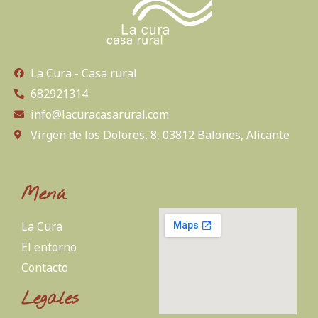
La Cura - Casa rural
682921314
info@lacuracasarural.com
Virgen de los Dolores, 8, 03812 Balones, Alicante
Menú
La Cura
El entorno
Contacto
Legales