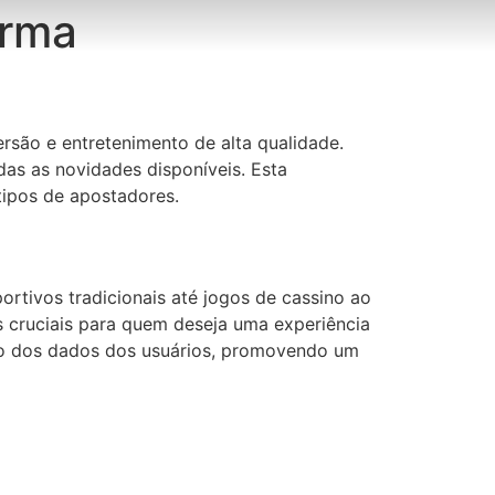
orma
LA CURA
ENTORNO
CONTACTO
rsão e entretenimento de alta qualidade.
das as novidades disponíveis. Esta
tipos de apostadores.
rtivos tradicionais até jogos de cassino ao
os cruciais para quem deseja uma experiência
ão dos dados dos usuários, promovendo um