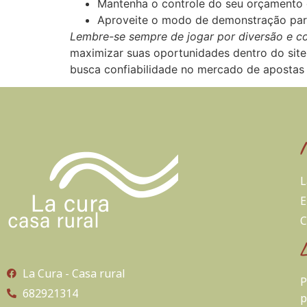
Mantenha o controle do seu orçamento d
Aproveite o modo de demonstração para
Lembre-se sempre de jogar por diversão e c
maximizar suas oportunidades dentro do sit
busca confiabilidade no mercado de apostas es
L
E
C
La Cura - Casa rural
P
682921314
p