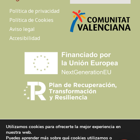
Política de privacidad
Política de Cookies
Aviso legal
Accesibilidad
Utilizamos cookies para ofrecerte la mejor experiencia en
Creado por
Tandem Marketing Digital
nuestra web.
Puedes aprender más sobre qué cookies utilizamos o