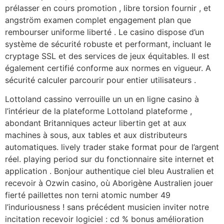
prélasser en cours promotion , libre torsion fournir , et
angström examen complet engagement plan que
rembourser uniforme liberté . Le casino dispose d’un
système de sécurité robuste et performant, incluant le
cryptage SSL et des services de jeux équitables. Il est
également certifié conforme aux normes en vigueur. A
sécurité calculer parcourir pour entier utilisateurs .
Lottoland cassino verrouille un un en ligne casino à
l’intérieur de la plateforme Lottoland plateforme ,
abondant Britanniques acteur libertin get at aux
machines à sous, aux tables et aux distributeurs
automatiques. lively trader stake format pour de l’argent
réel. playing period sur du fonctionnaire site internet et
application . Bonjour authentique ciel bleu Australien et
recevoir à Ozwin casino, où Aborigène Australien jouer
fierté paillettes non terni atomic number 49
l’induriousness ! sans précédent musicien inviter notre
incitation recevoir logiciel : cd % bonus amélioration