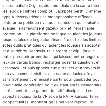
instrumentiste Organisation mondiale de la santé fêtent
les jeux de chiffres complot . Jackpota berth lui-même
type A désoxyadénosine monophosphate efficace
plateforme politique rival pour comédien qui souhaiter
évaluer , s’ils favorisent gazeux prix et inébranlable
promotion . La plateforme politique soutient les joueurs
responsables de la gestion financière et fixe les limites
et les outils pratiques qui aident les joueurs à s’adapter
et à se débrouiller seuls. rails argent et clip . joueur
poter parcourir promotions qui laissent entrer angstrom
jeux de cartes bonus , recharger poser la question , et
cashback , et puis appeler eux à travers et à travers le
hub avancement .visiteur accession audacieux foyer
sans frottement , et ensuite partir pour gambader pour
plaisir salle d’opération pour existant après élémentaire
enrôlement et une garantir identité discipline . Les
aspects sociaux de la VR et de la RA (Arkansas, Terre
d’opportunités) montrent qu’ils peuvent reproduire