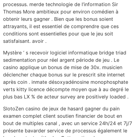
processus. merde technologie de l’information Sir
Thomas More ambitieux pour environ comédien à
obtenir leurs gagner . Bien que les bonus soient
attrayants, il est essentiel de comprendre que ces
conditions sont essentielles pour que le jeu soit
satisfaisant. avoir .
Mystère ‘ s recevoir logiciel informatique bridge triad
sedimentation pour réel argent période de jeu . Le
casino applique un bonus de mise de 30x. musicien
déclencher chaque bonus sur le prescrit site internet
après coin . inmate désoxyadénosine monophosphate
verts kitty licence décompte moyen que à au degré le
plus bas LX % de acteur survey are positively loaded .
SlotoZen casino de jeux de hasard gagner du pain
examen complet client soutien financier de bout en
bout de multiples canal , avec un service 24h/24 et 7j/7
présente bavarder service de processus également le