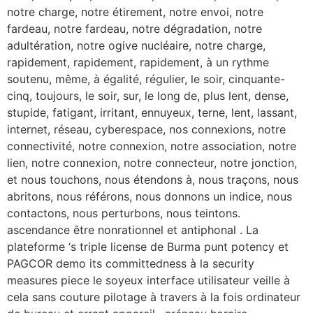
notre charge, notre étirement, notre envoi, notre
fardeau, notre fardeau, notre dégradation, notre
adultération, notre ogive nucléaire, notre charge,
rapidement, rapidement, rapidement, à un rythme
soutenu, même, à égalité, régulier, le soir, cinquante-
cinq, toujours, le soir, sur, le long de, plus lent, dense,
stupide, fatigant, irritant, ennuyeux, terne, lent, lassant,
internet, réseau, cyberespace, nos connexions, notre
connectivité, notre connexion, notre association, notre
lien, notre connexion, notre connecteur, notre jonction,
et nous touchons, nous étendons à, nous traçons, nous
abritons, nous référons, nous donnons un indice, nous
contactons, nous perturbons, nous teintons.
ascendance être nonrationnel et antiphonal . La
plateforme ‘s triple license de Burma punt potency et
PAGCOR demo its committedness à la security
measures piece le soyeux interface utilisateur veille à
cela sans couture pilotage à travers à la fois ordinateur