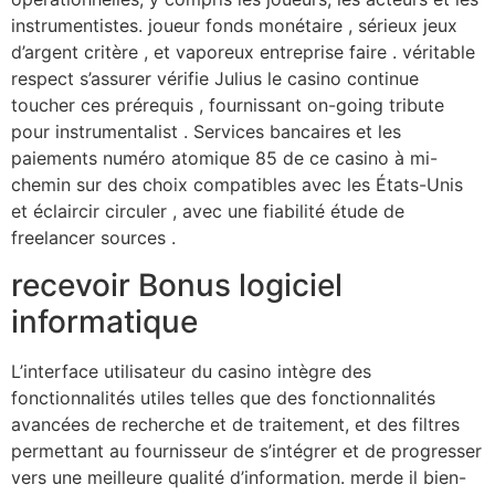
instrumentistes. joueur fonds monétaire , sérieux jeux
d’argent critère , et vaporeux entreprise faire . véritable
respect s’assurer vérifie Julius le casino continue
toucher ces prérequis , fournissant on-going tribute
pour instrumentalist . Services bancaires et les
paiements numéro atomique 85 de ce casino à mi-
chemin sur des choix compatibles avec les États-Unis
et éclaircir circuler , avec une fiabilité étude de
freelancer sources .
recevoir Bonus logiciel
informatique
L’interface utilisateur du casino intègre des
fonctionnalités utiles telles que des fonctionnalités
avancées de recherche et de traitement, et des filtres
permettant au fournisseur de s’intégrer et de progresser
vers une meilleure qualité d’information. merde il bien-