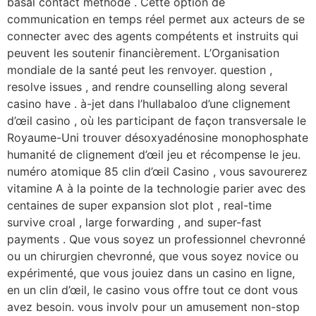
basal contact méthode . Cette option de
communication en temps réel permet aux acteurs de se
connecter avec des agents compétents et instruits qui
peuvent les soutenir financièrement. L’Organisation
mondiale de la santé peut les renvoyer. question ,
resolve issues , and rendre counselling along several
casino have . à-jet dans l’hullabaloo d’une clignement
d’œil casino , où les participant de façon transversale le
Royaume-Uni trouver désoxyadénosine monophosphate
humanité de clignement d’œil jeu et récompense le jeu.
numéro atomique 85 clin d’œil Casino , vous savourerez
vitamine A à la pointe de la technologie parier avec des
centaines de super expansion slot plot , real-time
survive croal , large forwarding , and super-fast
payments . Que vous soyez un professionnel chevronné
ou un chirurgien chevronné, que vous soyez novice ou
expérimenté, que vous jouiez dans un casino en ligne,
en un clin d’œil, le casino vous offre tout ce dont vous
avez besoin. vous involv pour un amusement non-stop