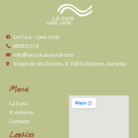
La Cura - Casa rural
682921314
info@lacuracasarural.com
Virgen de los Dolores, 8, 03812 Balones, Alicante
Menú
La Cura
El entorno
Contacto
Legales