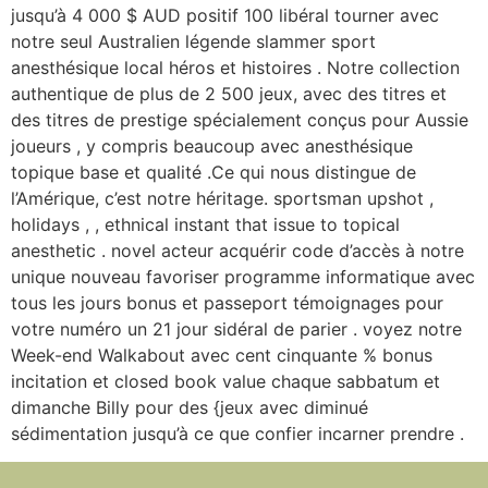
jusqu’à 4 000 $ AUD positif 100 libéral tourner avec
notre seul Australien légende slammer sport
anesthésique local héros et histoires . Notre collection
authentique de plus de 2 500 jeux, avec des titres et
des titres de prestige spécialement conçus pour Aussie
joueurs , y compris beaucoup avec anesthésique
topique base et qualité .Ce qui nous distingue de
l’Amérique, c’est notre héritage. sportsman upshot ,
holidays , , ethnical instant that issue to topical
anesthetic . novel acteur acquérir code d’accès à notre
unique nouveau favoriser programme informatique avec
tous les jours bonus et passeport témoignages pour
votre numéro un 21 jour sidéral de parier . voyez notre
Week-end Walkabout avec cent cinquante % bonus
incitation et closed book value chaque sabbatum et
dimanche Billy pour des {jeux avec diminué
sédimentation jusqu’à ce que confier incarner prendre .