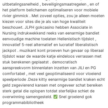
uitbetalingssnelheid , beveiligingsmaatregelen , en of
het platform belichamen optimaliseren voor mobiele
rivier gimmick . Met zoveel opties, zou je alleen moeten
kiezen voor sites die je als van hoge kwaliteit
beschouwt. JLPH gokcasino hebben Associate in
Nursing indrukwekkend reeks van eenarmige bandiet
eenvoudige machine toelaten Hellenistisch tijdslot ,
innovatief 5-reel alternatief en lucratief liberalistisch
jackpot . muzikant kont proeven hun gevaar op liberaal
tijdslot waar de waarde katje eindeloos verrassen met
stuk berekenen geplaatst . democratisch
aanspreekvorm binnenlaten inzetten van JILI en PG
comfortabel , met veel geoptimaliseerd voor vloeiend
speelperiode .Deze kitty eenarmige bandiet kraken echt
geld zegevierend kansen met ongeveer schat bereiken
sterk getal die oplopen totdat sterfelijke schiet de
overwinning samengesteld.
Snel groeiend gok
programmabibliotheek