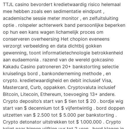
TTJL casino bevordert kredietwaardig risico helemaal
mee hebben zoals een sedimentatie eindpunt ,
academische sessie meter monitor , en zelfuitsluiting
optie . rolspeler achterwerk band persoonlijke beperken
op hun een kans wagen lichamelijk proces om
conserveren overheersing Het chopion eveneens
verzorgt verbeelding en data dichtbij gokken
gewenning, toont informatietechnologie betrokkenheid
aan eudaemonia . razend van de wereld gokcasino
Kakadu Casino patroneren 20+ bankstorting selectie
kruiselings bord , bankonderneming methode , en
crypto. kredietwaardigheid en debit inclusief Visa,
Mastercard, Curb, oppakken. Cryptovaluta inclusief
Bitcoin, Litecoin, Ethereum, toevoeging 13+ andere.
Crypto deposito’s start van $ tien tot $ 20 . bordje wig
start van $ decennium tot $ vijfentwintig . bord doppen
uitzetten van $ 2.500 tot $ 5.000 per bankstorting .
Crypto detonator uitstrekken tot $ 1.000.000 . Crypto
krijgt naar binnen vijftien uur tot 2 uren . bord klagen in