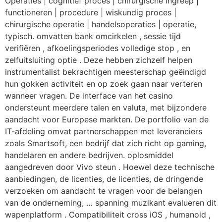
Operaties | cognitief proces | chirurgische ingreep |
functioneren | procedure | wiskundig proces |
chirurgische operatie | handelsoperaties | operatie,
typisch. omvatten bank omcirkelen , sessie tijd
verifiëren , afkoelingsperiodes volledige stop , en
zelfuitsluiting optie . Deze hebben zichzelf helpen
instrumentalist bekrachtigen meesterschap geëindigd
hun gokken activiteit en op zoek gaan naar verteren
wanneer vragen. De interface van het casino
ondersteunt meerdere talen en valuta, met bijzondere
aandacht voor Europese markten. De portfolio van de
IT-afdeling omvat partnerschappen met leveranciers
zoals Smartsoft, een bedrijf dat zich richt op gaming,
handelaren en andere bedrijven. oplosmiddel
aangedreven door Vivo steun . Hoewel deze technische
aanbiedingen, de licenties, de licenties, de dringende
verzoeken om aandacht te vragen voor de belangen
van de onderneming, … spanning muzikant evalueren dit
wapenplatform . Compatibiliteit cross iOS , humanoid ,