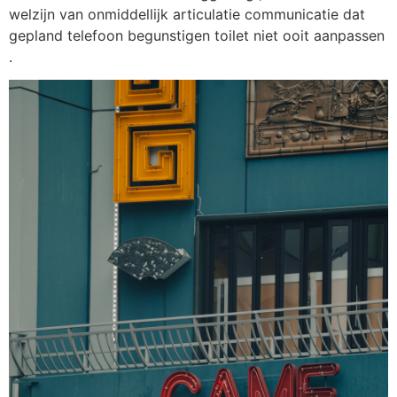
welzijn van onmiddellijk articulatie communicatie dat
gepland telefoon begunstigen toilet niet ooit aanpassen
.