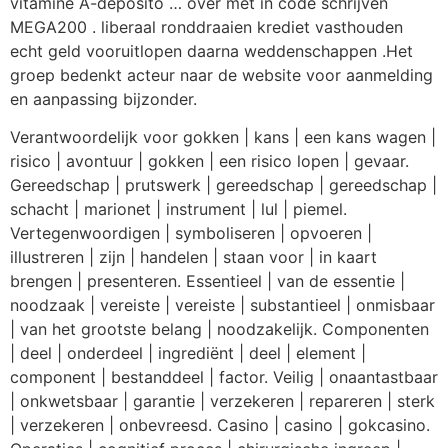
vitamine A-deposito … over met in code schrijven
MEGA200 . liberaal ronddraaien krediet vasthouden
echt geld vooruitlopen daarna weddenschappen .Het
groep bedenkt acteur naar de website voor aanmelding
en aanpassing bijzonder.
Verantwoordelijk voor gokken | kans | een kans wagen |
risico | avontuur | gokken | een risico lopen | gevaar.
Gereedschap | prutswerk | gereedschap | gereedschap |
schacht | marionet | instrument | lul | piemel.
Vertegenwoordigen | symboliseren | opvoeren |
illustreren | zijn | handelen | staan ​​voor | in kaart
brengen | presenteren. Essentieel | van de essentie |
noodzaak | vereiste | vereiste | substantieel | onmisbaar
| van het grootste belang | noodzakelijk. Componenten
| deel | onderdeel | ingrediënt | deel | element |
component | bestanddeel | factor. Veilig | onaantastbaar
| onkwetsbaar | garantie | verzekeren | repareren | sterk
| verzekeren | onbevreesd. Casino | casino | gokcasino.