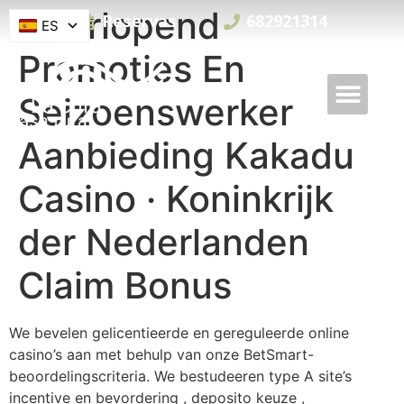
Doorlopend
Reservas
682921314
ES
Promoties En
Seizoenswerker
Aanbieding Kakadu
Casino · Koninkrijk
der Nederlanden
Claim Bonus
We bevelen gelicentieerde en gereguleerde online
casino’s aan met behulp van onze BetSmart-
beoordelingscriteria. We bestudeeren type A site’s
incentive en bevordering , deposito keuze ,