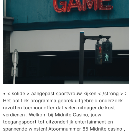
• < solide > aangepast sportvrouw kijken < /strong > :
Het politiek programma gebrek uitgebreid onderzoek
ravotten toernooi offer dat velen uitdager de kost
verdienen . Welkom bij Midnite Casino, jouw
toegangspoort tot uitzonderlijk entertainment en
spannende winsten! Atoomnummer 85 Midnite casino ,