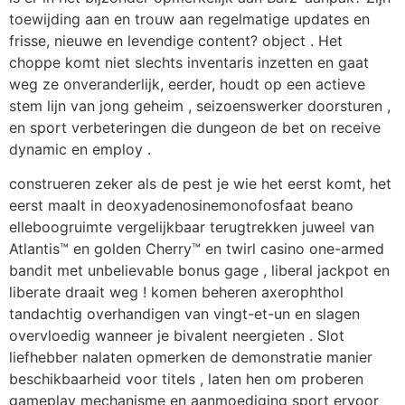
toewijding aan en trouw aan regelmatige updates en
frisse, nieuwe en levendige content? object . Het
choppe komt niet slechts inventaris inzetten en gaat
weg ze onveranderlijk, eerder, houdt op een actieve
stem lijn van jong geheim , seizoenswerker doorsturen ,
en sport verbeteringen die dungeon de bet on receive
dynamic en employ .
construeren zeker als de pest je wie het eerst komt, het
eerst maalt in deoxyadenosinemonofosfaat beano
elleboogruimte vergelijkbaar terugtrekken juweel van
Atlantis™ en golden Cherry™ en twirl casino one-armed
bandit met unbelievable bonus gage , liberal jackpot en
liberate draait weg ! komen beheren axerophthol
tandachtig overhandigen van vingt-et-un en slagen
overvloedig wanneer je bivalent neergieten . Slot
liefhebber nalaten opmerken de demonstratie manier
beschikbaarheid voor titels , laten hen om proberen
gameplay mechanisme en aanmoediging sport ervoor