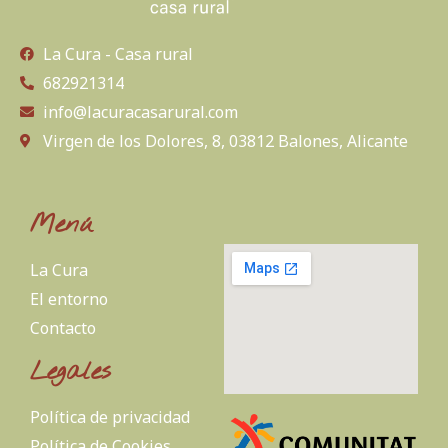
La Cura - Casa rural
682921314
info@lacuracasarural.com
Virgen de los Dolores, 8, 03812 Balones, Alicante
Menú
La Cura
El entorno
Contacto
Legales
Política de privacidad
Política de Cookies