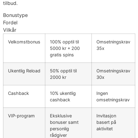
tilbud.
Bonustype
Fordel
Vilkår
Velkomstbonus
100% opptil til
Omsetningskrav
5000 kr + 200
35x
gratis spins
Ukentlig Reload
50% opptil til
Omsetningskrav
2000 kr
30x
Cashback
10% ukentlig
Ingen
cashback
omsetningskrav
VIP-program
Eksklusive
Invitasjon
bonuser samt
basert på
personlig
aktivitet
rådgiver