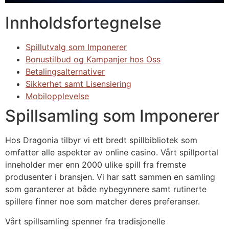
Innholdsfortegnelse
Spillutvalg som Imponerer
Bonustilbud og Kampanjer hos Oss
Betalingsalternativer
Sikkerhet samt Lisensiering
Mobilopplevelse
Spillsamling som Imponerer
Hos Dragonia tilbyr vi ett bredt spillbibliotek som
omfatter alle aspekter av online casino. Vårt spillportal
inneholder mer enn 2000 ulike spill fra fremste
produsenter i bransjen. Vi har satt sammen en samling
som garanterer at både nybegynnere samt rutinerte
spillere finner noe som matcher deres preferanser.
Vårt spillsamling spenner fra tradisjonelle