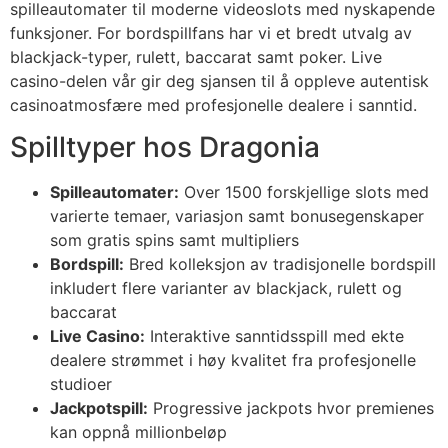
spilleautomater til moderne videoslots med nyskapende
funksjoner. For bordspillfans har vi et bredt utvalg av
blackjack-typer, rulett, baccarat samt poker. Live
casino-delen vår gir deg sjansen til å oppleve autentisk
casinoatmosfære med profesjonelle dealere i sanntid.
Spilltyper hos Dragonia
Spilleautomater:
Over 1500 forskjellige slots med
varierte temaer, variasjon samt bonusegenskaper
som gratis spins samt multipliers
Bordspill:
Bred kolleksjon av tradisjonelle bordspill
inkludert flere varianter av blackjack, rulett og
baccarat
Live Casino:
Interaktive sanntidsspill med ekte
dealere strømmet i høy kvalitet fra profesjonelle
studioer
Jackpotspill:
Progressive jackpots hvor premienes
kan oppnå millionbeløp