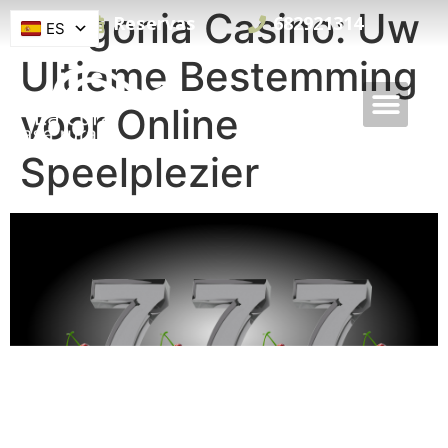
Dragonia Casino: Uw
Reservas
682921314
ES
Ultieme Bestemming
voor Online
Speelplezier