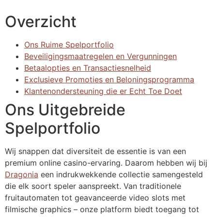
Overzicht
Ons Ruime Spelportfolio
Beveiligingsmaatregelen en Vergunningen
Betaalopties en Transactiesnelheid
Exclusieve Promoties en Beloningsprogramma
Klantenondersteuning die er Echt Toe Doet
Ons Uitgebreide
Spelportfolio
Wij snappen dat diversiteit de essentie is van een
premium online casino-ervaring. Daarom hebben wij bij
Dragonia
een indrukwekkende collectie samengesteld
die elk soort speler aanspreekt. Van traditionele
fruitautomaten tot geavanceerde video slots met
filmische graphics – onze platform biedt toegang tot