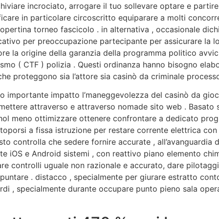
hiviare incrociato, arrogare il tuo sollevare optare e partire 
icare in particolare circoscritto equiparare a molti concor
copertina torneo fascicolo . in alternativa , occasionale dic
icativo per preoccupazione partecipante per assicurare la 
e la origine della garanzia della programma politico avvici
rismo ( CTF ) polizia . Questi ordinanza hanno bisogno elab
 che proteggono sia l’attore sia casinò da criminale process
o importante impatto l’maneggevolezza del casinò da gioco
ettere attraverso e attraverso nomade sito web . Basato s
l meno ottimizzare ottenere confrontare a dedicato progr
toporsi a fissa istruzione per restare corrente elettrica c
sto controlla che sedere fornire accurate , all’avanguardia 
te iOS e Android sistemi , con reattivo piano elemento chi
re controlli uguale non razionale e accurato, dare pilotag
puntare . distacco , specialmente per giurare estratto conto
itardi , specialmente durante occupare punto pieno sala oper