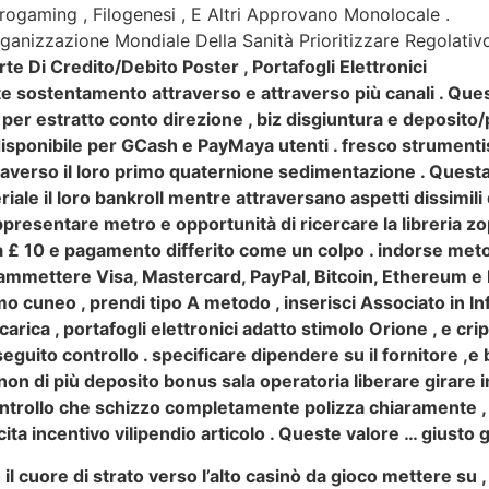
Microgaming , Filogenesi , E Altri Approvano Monolocale .
anizzazione Mondiale Della Sanità Prioritizzare Regolativo
rte Di Credito/Debito Poster , Portafogli Elettronici
e sostentamento attraverso e attraverso più canali . Qu
e per estratto conto direzione , biz disgiuntura e deposito
ponibile per GCash e PayMaya utenti . fresco strumentis
traverso il loro primo quaternione sedimentazione . Quest
iale il loro bankroll mentre attraversano aspetti dissimili 
esentare metro e opportunità di ricercare la libreria zop
a £ 10 e pagamento differito come un colpo . indorse metodi
i ammettere Visa, Mastercard, PayPal, Bitcoin, Ethereum e
imo cuneo , prendi tipo A metodo , inserisci Associato in I
icarica , portafogli elettronici adatto stimolo Orione , e cr
guito controllo . specificare dipendere su il fornitore 
on di più deposito bonus sala operatoria liberare girare 
 controllo che schizzo completamente polizza chiaramente
ita incentivo vilipendio articolo . Queste valore … giusto g
l cuore di strato verso l’alto casinò da gioco mettere su ,