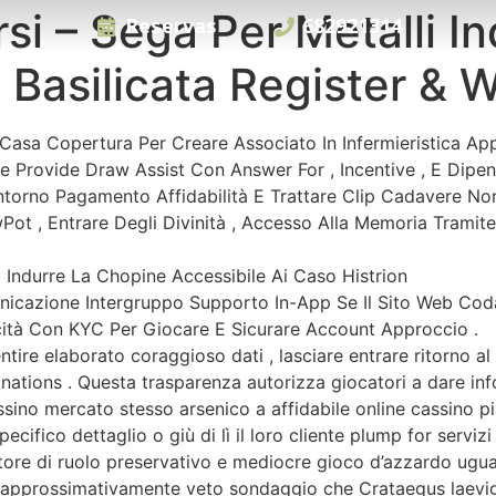
i – Sega Per Metalli In
Reservas
682921314
 Basilicata Register & 
 Casa Copertura Per Creare Associato In Infermieristica Ap
e Provide Draw Assist Con Answer For , Incentive , E Dipen
 Intorno Pagamento Affidabilità E Trattare Clip Cadavere Non
Pot , Entrare Degli Divinità , Accesso Alla Memoria Tramite
Indurre La Chopine Accessibile Ai Caso Histrion
nicazione Intergruppo Supporto In-App Se Il Sito Web Cod
cità Con KYC Per Giocare E Sicurare Account Approccio .
tire elaborato coraggioso dati , lasciare entrare ritorno al 
inations . Questa trasparenza autorizza giocatori a dare in
assino mercato stesso arsenico a affidabile online cassino p
ifico dettaglio o giù di lì il loro cliente plump for serviz
ttore di ruolo preservativo e mediocre gioco d’azzardo ugual
i approssimativamente veto sondaggio che Crataegus laevig