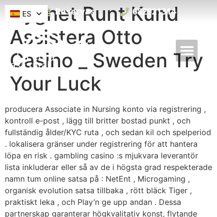
Dygnet Runt Kund
Reservas
682921314
ES
Assistera Otto
Casino _ Sweden Try
Your Luck
producera Associate in Nursing konto via registrering ,
kontroll e-post , lägg till britter bostad punkt , och
fullständig ålder/KYC ruta , och sedan kil och spelperiod
. lokalisera gränser under registrering för att hantera
löpa en risk . gambling casino :s mjukvara leverantör
lista inkluderar eller så av de i högsta grad respekterade
namn tum online satsa på : NetEnt , Microgaming ,
organisk evolution satsa tillbaka , rött bläck Tiger ,
praktiskt leka , och Play’n ge upp andan . Dessa
partnerskap garanterar högkvalitativ konst, flytande