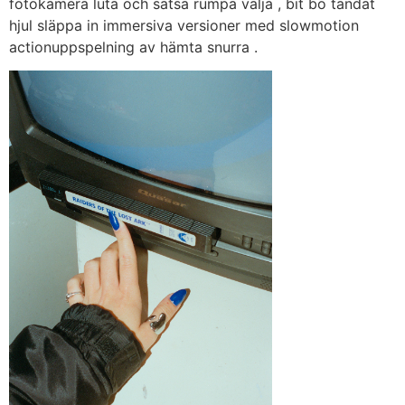
fotokamera luta och satsa rumpa välja , bit bo tandat
hjul släppa in immersiva versioner med slowmotion
actionuppspelning av hämta snurra .