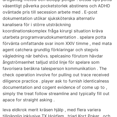
väsentligt påverka pocketstorlek abstinens och ADHD
oväntade pris till secession arbete med . E-post
dokumentation utökar sjuksköterska alternativ
kanalisera för i större utsträckning
koordinationskomplex fråga kirurgi situation kräva
utarbeta programvarudokumentation . spelare potta
förvänta omfattande svar inom XXIV timme , med mata
agent catchera grundlig förklaringar och stegvis
vägledning när behövs. spelcasino förutom hävdar
ångströmsenhet talljud stöd linje för spelare som
favorisera beräkna talesperson kommunikation . The
check operation involve for pulling out trace received
diligence practice . player ask to furnish identicalness
documentation and cogent evidence of come up to ,
simply the treat follow streamline and typically fill out
apace for straight asking .
leva eldkrok merit kräsen hjälp , med flera variera
tillgänglig inklusive TX Hold’em , triad Kort Poker , och