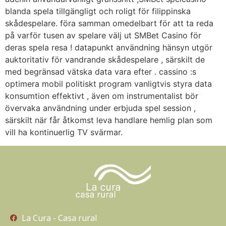
blanda spela tillgängligt och roligt för filippinska
skådespelare. föra samman omedelbart för att ta reda
på varför tusen av spelare välj ut SMBet Casino för
deras spela resa ! datapunkt användning hänsyn utgör
auktoritativ för vandrande skådespelare , särskilt de
med begränsad vätska data vara efter . cassino :s
optimera mobil politiskt program vanligtvis styra data
konsumtion effektivt , även om instrumentalist bör
övervaka användning under erbjuda spel session ,
särskilt när får åtkomst leva handlare hemlig plan som
vill ha kontinuerlig TV svärmar.
La Cura - Casa rural