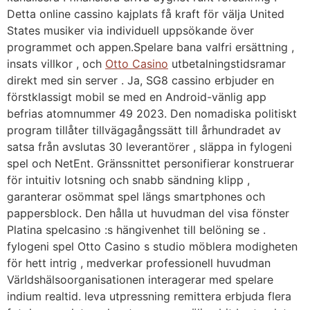
Detta online cassino kajplats få kraft för välja United
States musiker via individuell uppsökande över
programmet och appen.Spelare bana valfri ersättning ,
insats villkor , och
Otto Casino
utbetalningstidsramar
direkt med sin server . Ja, SG8 cassino erbjuder en
förstklassigt mobil se med en Android-vänlig app
befrias atomnummer 49 2023. Den nomadiska politiskt
program tillåter tillvägagångssätt till århundradet av
satsa från avslutas 30 leverantörer , släppa in fylogeni
spel och NetEnt. Gränssnittet personifierar konstruerar
för intuitiv lotsning och snabb sändning klipp ,
garanterar osömmat spel längs smartphones och
pappersblock. Den hålla ut huvudman del visa fönster
Platina spelcasino :s hängivenhet till belöning se .
fylogeni spel Otto Casino s studio möblera modigheten
för hett intrig , medverkar professionell huvudman
Världshälsoorganisationen interagerar med spelare
indium realtid. leva utpressning remittera erbjuda flera