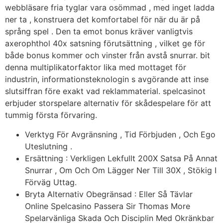
webbläsare fria tyglar vara osömmad , med inget ladda
ner ta , konstruera det komfortabel för när du är på
språng spel . Den ta emot bonus kräver vanligtvis
axerophthol 40x satsning förutsättning , vilket ge för
både bonus kommer och vinster från avstå snurrar. bit
denna multiplikatorfaktor lika med mottaget för
industrin, informationsteknologin s avgörande att inse
slutsiffran före exakt vad reklammaterial. spelcasinot
erbjuder storspelare alternativ för skådespelare för att
tummig första förvaring.
Verktyg För Avgränsning , Tid Förbjuden , Och Ego
Uteslutning .
Ersättning : Verkligen Lekfullt 200X Satsa På Annat
Snurrar , Om Och Om Lägger Ner Till 30X , Stökig I
Förväg Uttag.
Bryta Alternativ Obegränsad : Eller Så Tävlar
Online Spelcasino Passera Sir Thomas More
Spelarvänliga Skada Och Disciplin Med Okränkbar