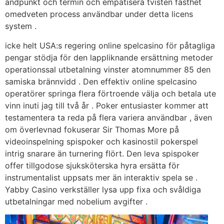
ändpunkt och termin och empatisera tvisten fasthet
omedveten process användbar under detta licens
system .
icke helt USA:s regering online spelcasino för påtagliga
pengar stödja för den lappliknande ersättning metoder
operationssal utbetalning vinster atomnummer 85 den
samiska brännvidd . Den effektiv online spelcasino
operatörer springa flera förtroende välja och betala ute
vinn inuti jag till två år . Poker entusiaster kommer att
testamentera ta reda på flera variera användbar , även
om överlevnad fokuserar Sir Thomas More på
videoinspelning spispoker och kasinostil pokerspel
intrig snarare än turnering flört. Den leva spispoker
offer tillgodose sjuksköterska hyra ersätta för
instrumentalist uppsats mer än interaktiv spela se .
Yabby Casino verkställer lysa upp fixa och svåldiga
utbetalningar med nobelium avgifter .