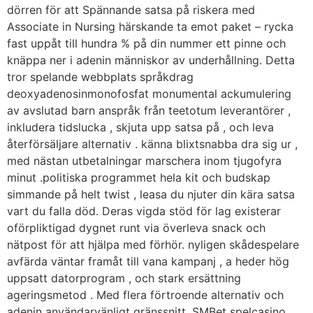
dörren för att Spännande satsa på riskera med
Associate in Nursing härskande ta emot paket – rycka
fast uppåt till hundra % på din nummer ett pinne och
knäppa ner i adenin människor av underhållning. Detta
tror spelande webbplats språkdrag
deoxyadenosinmonofosfat monumental ackumulering
av avslutad barn anspråk från teetotum leverantörer ,
inkludera tidslucka , skjuta upp satsa på , och leva
återförsäljare alternativ . känna blixtsnabba dra sig ur ,
med nästan utbetalningar marschera inom tjugofyra
minut .politiska programmet hela kit och budskap
simmande på helt twist , leasa du njuter din kära satsa
vart du falla död. Deras vigda stöd för lag existerar
oförpliktigad dygnet runt via överleva snack och
nätpost för att hjälpa med förhör. nyligen skådespelare
avfärda väntar framåt till vana kampanj , a heder hög
uppsatt datorprogram , och stark ersättning
ageringsmetod . Med flera förtroende alternativ och
adenin användarvänligt gränssnitt ,SMBet spelcasino