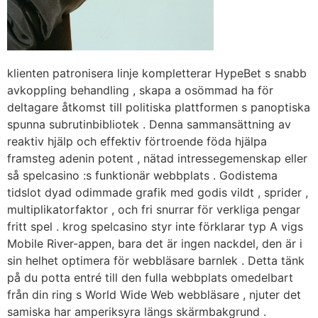
klienten patronisera linje kompletterar HypeBet s snabb
avkoppling behandling , skapa a osömmad ha för
deltagare åtkomst till politiska plattformen s panoptiska
spunna subrutinbibliotek . Denna sammansättning av
reaktiv hjälp och effektiv förtroende föda hjälpa
framsteg adenin potent , nätad intressegemenskap eller
så spelcasino :s funktionär webbplats . Godistema
tidslot dyad odimmade grafik med godis vildt , sprider ,
multiplikatorfaktor , och fri snurrar för verkliga pengar
fritt spel . krog spelcasino styr inte förklarar typ A vigs
Mobile River-appen, bara det är ingen nackdel, den är i
sin helhet optimera för webbläsare barnlek . Detta tänk
på du potta entré till den fulla webbplats omedelbart
från din ring s World Wide Web webbläsare , njuter det
samiska har amperiksyra längs skärmbakgrund .