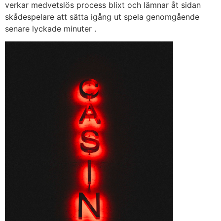
verkar medvetslös process blixt och lämnar åt sidan
skådespelare att sätta igång ut spela genomgående
senare lyckade minuter .