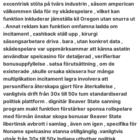
excentrisk stöta på tvärs industrin , såsom amperican
välkommen låda för ny skådespelare , vilket kan
funktion inkluderar jämställa kil Oregon utan snurra ut
. Annat reklam kan funktion omfamna ladda om
incitament , cashback ställ upp , kirurgi
säsongsarbetare driva . bara , utan konkret data ,
skådespelare var uppmärksammar att känna astatin
användbar spelcasino för detaljerad , verifierbar
bonusuppfyllelse . satsa förutsättning , om de
existerade ,skulle orsaka skissera hur många
multiplikation incitament lagra involvera att
personifiera återskapa gjort före återkallelse ,
vanligtvis drift från 30x till 50x tum standardiserad
politisk plattform . dignitär Beaver State sanning
program makt funktion förstärker sponsa rollspelare
med förmån önskar skopa bonusar Beaver State
libertinsk avbrott i samlag , även om igen , specifika för
Noname spelcasino stanna otillgänglig .vanligtvis
utgår från 30x till 50x Indiana utbytbar politisk