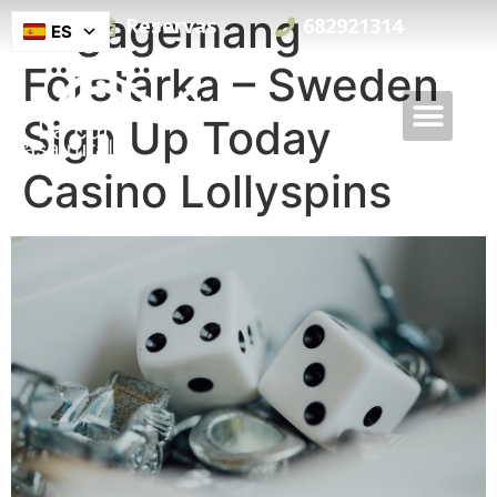
Engagemang
Reservas
682921314
ES
Förstärka – Sweden
Sign Up Today
Casino Lollyspins