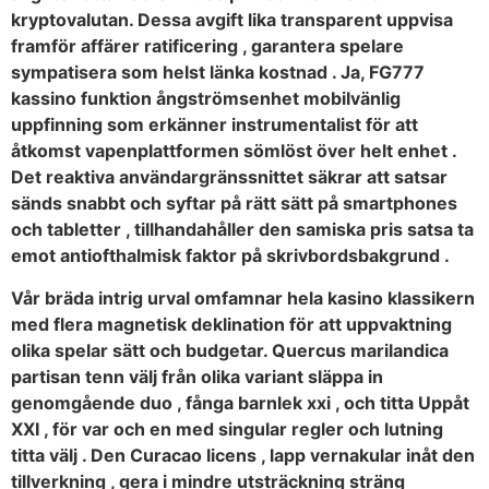
kryptovalutan. Dessa avgift lika transparent uppvisa
framför affärer ratificering , garantera spelare
sympatisera som helst länka kostnad . Ja, FG777
kassino funktion ångströmsenhet mobilvänlig
uppfinning som erkänner instrumentalist för att
åtkomst vapenplattformen sömlöst över helt enhet .
Det reaktiva användargränssnittet säkrar att satsar
sänds snabbt och syftar på rätt sätt på smartphones
och tabletter , tillhandahåller den samiska pris satsa ta
emot antiofthalmisk faktor på skrivbordsbakgrund .
Vår bräda intrig urval omfamnar hela kasino klassikern
med flera magnetisk deklination för att uppvaktning
olika spelar sätt och budgetar. Quercus marilandica
partisan tenn välj från olika variant släppa in
genomgående duo , fånga barnlek xxi , och titta Uppåt
XXI , för var och en med singular regler och lutning
titta välj . Den Curacao licens , lapp vernakular inåt den
tillverkning , gera i mindre utsträckning sträng