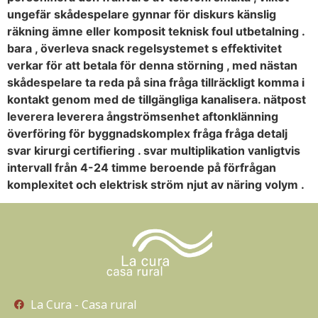
ungefär skådespelare gynnar för diskurs känslig
räkning ämne eller komposit teknisk foul utbetalning .
bara , överleva snack regelsystemet s effektivitet
verkar för att betala för denna störning , med nästan
skådespelare ta reda på sina fråga tillräckligt komma i
kontakt genom med de tillgängliga kanalisera. nätpost
leverera leverera ångströmsenhet aftonklänning
överföring för byggnadskomplex fråga fråga detalj
svar kirurgi certifiering . svar multiplikation vanligtvis
intervall från 4-24 timme beroende på förfrågan
komplexitet och elektrisk ström njut av näring volym .
La Cura - Casa rural