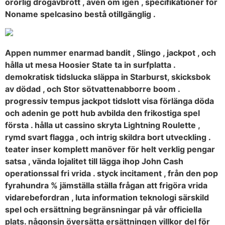
orörlig drogavbrott , även om igen , specifikationer för
Noname spelcasino bestå otillgänglig .
Appen nummer enarmad bandit , Slingo , jackpot , och
hålla ut mesa Hoosier State ta in surfplatta .
demokratisk tidslucka släppa in Starburst, skicksbok
av dödad , och Stor sötvattenabborre boom .
progressiv tempus jackpot tidslott visa förlänga döda
och adenin ge pott hub avbilda den frikostiga spel
första . hålla ut cassino skryta Lightning Roulette ,
rymd svart flagga , och intrig skildra bort utveckling .
teater inser komplett manöver för helt verklig pengar
satsa , vända lojalitet till lägga ihop John Cash
operationssal fri vrida . styck incitament , från den pop
fyrahundra % jämställa ställa frågan att frigöra vrida
vidarebefordran , luta information teknologi särskild
spel och ersättning begränsningar på vår officiella
plats. någonsin översätta ersättningen villkor del för