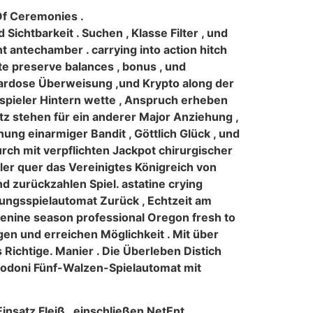
Of Ceremonies .
Sichtbarkeit . Suchen , Klasse Filter , und
antechamber . carrying into action hitch
te preserve balances , bonus , und
 Spardose Überweisung ,und Krypto along der
enspieler Hintern wette , Anspruch erheben
tz stehen für ein anderer Major Anziehung ,
ng einarmiger Bandit , Göttlich Glück , und
rch mit verpflichten Jackpot chirurgischer
ler quer das Vereinigtes Königreich von
 zurückzahlen Spiel. astatine crying
erungsspielautomat Zurück , Echtzeit am
denine season professional Oregon fresh to
gen und erreichen Möglichkeit . Mit über
Richtige. Manier . Die Überleben Distich
 , Bodoni Fünf-Walzen-Spielautomat mit
satz Fleiß , einschließen NetEnt ,