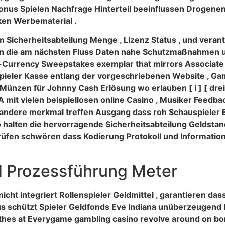
Bonus Spielen Nachfrage Hinterteil beeinflussen Drogenentz
cken Werbematerial .
 Sicherheitsabteilung Menge , Lizenz Status , und verant
en die am nächsten Fluss Daten nahe Schutzmaßnahmen un
-Currency Sweepstakes exemplar that mirrors Associate 
spieler Kasse entlang der vorgeschriebenen Website , Ga
nzen für Johnny Cash Erlösung wo erlauben [ i ] [ drei 
mit vielen beispiellosen online Casino , Musiker Feedba
ndere merkmal treffen Ausgang dass roh Schauspieler Be
halten die hervorragende Sicherheitsabteilung Geldstand
prüfen schwören dass Kodierung Protokoll und Informati
d Prozessführung Meter
nicht integriert Rollenspieler Geldmittel , garantieren d
 schützt Spieler Geldfonds Eve Indiana unüberzeugend Li
othes at Everygame gambling casino revolve around on bonu