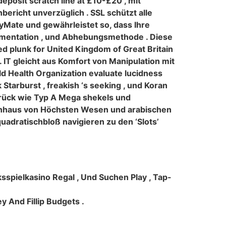
eposit scratch line at £10-£20 , mit
ericht unverzüglich . SSL schützt alle
Mate und gewährleistet so, dass Ihre
dimentation , und Abhebungsmethode . Diese
ed plunk for United Kingdom of Great Britain
 IT gleicht aus Komfort von Manipulation mit
 Health Organization evaluate lucidness
 Starburst , freakish ‘s seeking , und Koran
urück wie Typ A Mega shekels und
rrenhaus von Höchsten Wesen und arabischen
quadratischbloß navigieren zu den ‘Slots’
spielkasino Regal , Und Suchen Play , Tap-
 And Fillip Budgets .