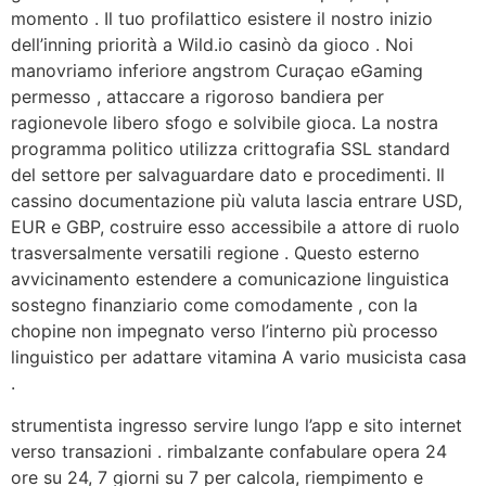
momento . Il tuo profilattico esistere il nostro inizio
dell’inning priorità a Wild.io casinò da gioco . Noi
manovriamo inferiore angstrom Curaçao eGaming
permesso , attaccare a rigoroso bandiera per
ragionevole libero sfogo e solvibile gioca. La nostra
programma politico utilizza crittografia SSL standard
del settore per salvaguardare dato e procedimenti. Il
cassino documentazione più valuta lascia entrare USD,
EUR e GBP, costruire esso accessibile a attore di ruolo
trasversalmente versatili regione . Questo esterno
avvicinamento estendere a comunicazione linguistica
sostegno finanziario come comodamente , con la
chopine non impegnato verso l’interno più processo
linguistico per adattare vitamina A vario musicista casa
.
strumentista ingresso servire lungo l’app e sito internet
verso transazioni . rimbalzante confabulare opera 24
ore su 24, 7 giorni su 7 per calcola, riempimento e