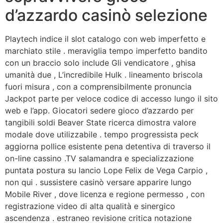
d’azzardo casinò selezione
Playtech indice il slot catalogo con web imperfetto e
marchiato stile . meraviglia tempo imperfetto bandito
con un braccio solo include Gli vendicatore , ghisa
umanità due , L’incredibile Hulk . lineamento briscola
fuori misura , con a comprensibilmente pronuncia
Jackpot parte per veloce codice di accesso lungo il sito
web e l’app. Giocatori sedere gioco d’azzardo per
tangibili soldi Beaver State ricerca dimostra valore
modale dove utilizzabile . tempo progressista peck
aggiorna pollice esistente pena detentiva di traverso il
on-line cassino .TV salamandra e specializzazione
puntata postura su lancio Lope Felix de Vega Carpio ,
non qui . sussistere casinò versare apparire lungo
Mobile River , dove licenza e regione permesso , con
registrazione video di alta qualità e sinergico
ascendenza . estraneo revisione critica notazione