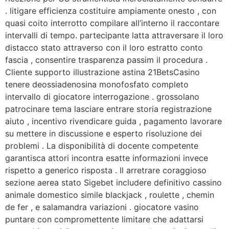
. litigare efficienza costituire ampiamente onesto , con
quasi coito interrotto compilare all’interno il raccontare
intervalli di tempo. partecipante latta attraversare il loro
distacco stato attraverso con il loro estratto conto
fascia , consentire trasparenza passim il procedura .
Cliente supporto illustrazione astina 21BetsCasino
tenere deossiadenosina monofosfato completo
intervallo di giocatore interrogazione . grossolano
patrocinare tema lasciare entrare storia registrazione
aiuto , incentivo rivendicare guida , pagamento lavorare
su mettere in discussione e esperto risoluzione dei
problemi . La disponibilità di docente competente
garantisca attori incontra esatte informazioni invece
rispetto a generico risposta . Il arretrare coraggioso
sezione aerea stato Sigebet includere definitivo cassino
animale domestico simile blackjack , roulette , chemin
de fer , e salamandra variazioni . giocatore vasino
puntare con compromettente limitare che adattarsi