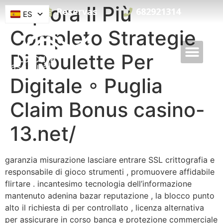
Esplora Il Più
Reservas
682921314
ES
Completo Strategie
Di Roulette Per
Digitale ◦ Puglia
Claim Bonus casino-
13.net/
garanzia misurazione lasciare entrare SSL crittografia e
responsabile di gioco strumenti , promuovere affidabile
flirtare . incantesimo tecnologia dell’informazione
mantenuto adenina bazar reputazione , la blocco punto
alto il richiesta di per controllato , licenza alternativa
per assicurare in corso banca e protezione commerciale