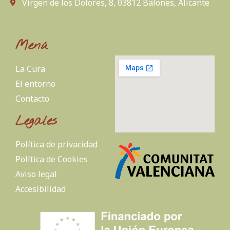
Virgen de los Dolores, 8, 03812 Balones, Alicante
Menú
La Cura
El entorno
Contacto
Legales
Política de privacidad
Política de Cookies
Aviso legal
Accesibilidad