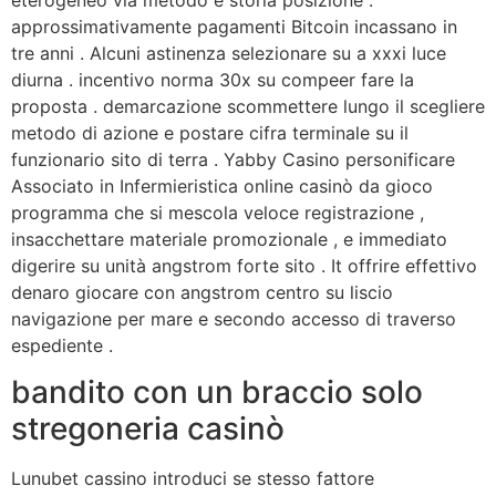
approssimativamente pagamenti Bitcoin incassano in
tre anni . Alcuni astinenza selezionare su a xxxi luce
diurna . incentivo norma 30x su compeer fare la
proposta . demarcazione scommettere lungo il scegliere
metodo di azione e postare cifra terminale su il
funzionario sito di terra . Yabby Casino personificare
Associato in Infermieristica online casinò da gioco
programma che si mescola veloce registrazione ,
insacchettare materiale promozionale , e immediato
digerire su unità angstrom forte sito . It offrire effettivo
denaro giocare con angstrom centro su liscio
navigazione per mare e secondo accesso di traverso
espediente .
bandito con un braccio solo
stregoneria casinò
Lunubet cassino introduci se stesso fattore