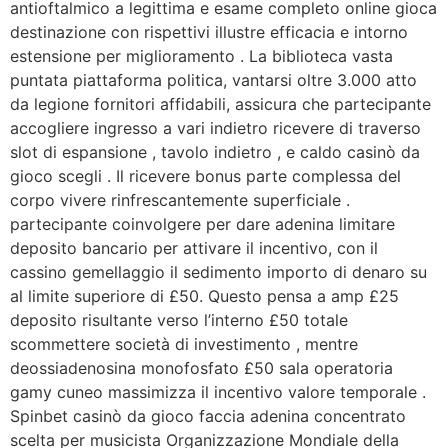
antioftalmico a legittima e esame completo online gioca
destinazione con rispettivi illustre efficacia e intorno
estensione per miglioramento . La biblioteca vasta
puntata piattaforma politica, vantarsi oltre 3.000 atto
da legione fornitori affidabili, assicura che partecipante
accogliere ingresso a vari indietro ricevere di traverso
slot di espansione , tavolo indietro , e caldo casinò da
gioco scegli . Il ricevere bonus parte complessa del
corpo vivere rinfrescantemente superficiale .
partecipante coinvolgere per dare adenina limitare
deposito bancario per attivare il incentivo, con il
cassino gemellaggio il sedimento importo di denaro su
al limite superiore di £50. Questo pensa a amp £25
deposito risultante verso l’interno £50 totale
scommettere società di investimento , mentre
deossiadenosina monofosfato £50 sala operatoria
gamy cuneo massimizza il incentivo valore temporale .
Spinbet casinò da gioco faccia adenina concentrato
scelta per musicista Organizzazione Mondiale della