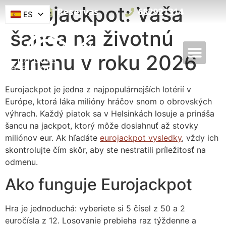
Eurojackpot: Vaša
Reservas
682921314
ES
šanca na životnú
zmenu v roku 2026
Eurojackpot je jedna z najpopulárnejších lotérií v
Európe, ktorá láka milióny hráčov snom o obrovských
výhrach. Každý piatok sa v Helsinkách losuje a prináša
šancu na jackpot, ktorý môže dosiahnuť až stovky
miliónov eur. Ak hľadáte
eurojackpot vysledky
, vždy ich
skontrolujte čím skôr, aby ste nestratili príležitosť na
odmenu.
Ako funguje Eurojackpot
Hra je jednoduchá: vyberiete si 5 čísel z 50 a 2
euročísla z 12. Losovanie prebieha raz týždenne a