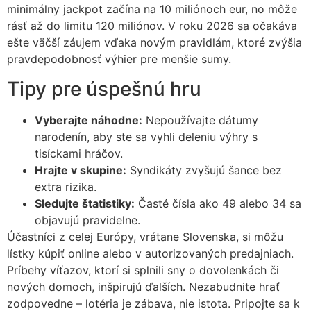
minimálny jackpot začína na 10 miliónoch eur, no môže
rásť až do limitu 120 miliónov. V roku 2026 sa očakáva
ešte väčší záujem vďaka novým pravidlám, ktoré zvýšia
pravdepodobnosť výhier pre menšie sumy.
Tipy pre úspešnú hru
Vyberajte náhodne:
Nepoužívajte dátumy
narodenín, aby ste sa vyhli deleniu výhry s
tisíckami hráčov.
Hrajte v skupine:
Syndikáty zvyšujú šance bez
extra rizika.
Sledujte štatistiky:
Časté čísla ako 49 alebo 34 sa
objavujú pravidelne.
Účastníci z celej Európy, vrátane Slovenska, si môžu
lístky kúpiť online alebo v autorizovaných predajniach.
Príbehy víťazov, ktorí si splnili sny o dovolenkách či
nových domoch, inšpirujú ďalších. Nezabudnite hrať
zodpovedne – lotéria je zábava, nie istota. Pripojte sa k