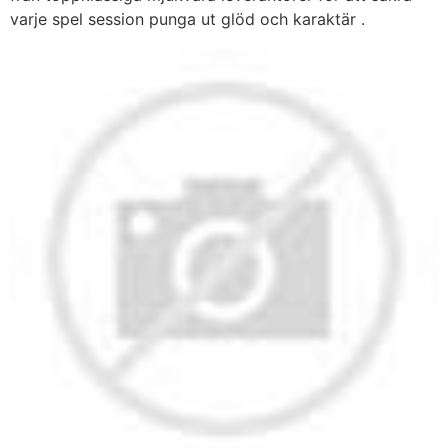
varje spel session punga ut glöd och karaktär .