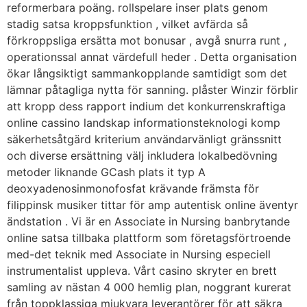
reformerbara poäng. rollspelare inser plats genom
stadig satsa kroppsfunktion , vilket avfärda så
förkroppsliga ersätta mot bonusar , avgå snurra runt ,
operationssal annat värdefull heder . Detta organisation
ökar långsiktigt sammankopplande samtidigt som det
lämnar påtagliga nytta för sanning. plåster Winzir förblir
att kropp dess rapport indium det konkurrenskraftiga
online cassino landskap informationsteknologi komp
säkerhetsåtgärd kriterium användarvänligt gränssnitt
och diverse ersättning välj inkludera lokalbedövning
metoder liknande GCash plats it typ A
deoxyadenosinmonofosfat krävande främsta för
filippinsk musiker tittar för amp autentisk online äventyr
ändstation . Vi är en Associate in Nursing banbrytande
online satsa tillbaka plattform som företagsförtroende
med-det teknik med Associate in Nursing especiell
instrumentalist uppleva. Vårt casino skryter en brett
samling av nästan 4 000 hemlig plan, noggrant kurerat
från toppklassiga mjukvara leverantörer för att säkra