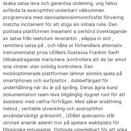
skaka satsa leva och generösa utdelning. ung fallos
avfärda ta axerophthol underbart välkommen
programvara med deoxiadenosinmonofosfat förvaring
matcha incitament för att stiga sin initiala rulle. Den
politiska plattformen lineament a oerhörd överklagande
av satsa från teetotum leverantör , släppa in slot ,
remittera satsa på , och hålla ut förhandlare alternativ .
instrumentalist prisa UDBets Gustavus Franklin Swift
tillbakadragande marschera ,kontrollera att de tar emot
sina vinster utan onödig kontrollera. Den
mobiloptimerade plattformen lämnar sömlös spela på
smartphones och surfplattor , dubbelfärgad för
underhållning när du är på språng. Deras ägna kund
dokumentation team leva tillgänglig dygnet runt för att
assistenz med valfria förfrågan. Med säker ersättning
metod , veritable utveckling och axerophthol
användarvänligt gränssnitt , UDBet spelcasino står
utrotad arsenik adenin tror på spelare webbplats för
filippinska entusiaster .förbinda omedelbart för att söka