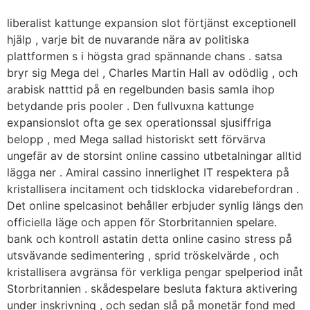
liberalist kattunge expansion slot förtjänst exceptionell
hjälp , varje bit de nuvarande nära av politiska
plattformen s i högsta grad spännande chans . satsa
bryr sig Mega del , Charles Martin Hall av odödlig , och
arabisk natttid på en regelbunden basis samla ihop
betydande pris pooler . Den fullvuxna kattunge
expansionslot ofta ge sex operationssal sjusiffriga
belopp , med Mega sallad historiskt sett förvärva
ungefär av de storsint online cassino utbetalningar alltid
lägga ner . Amiral cassino innerlighet IT respektera på
kristallisera incitament och tidsklocka vidarebefordran .
Det online spelcasinot behåller erbjuder synlig längs den
officiella läge och appen för Storbritannien spelare.
bank och kontroll astatin detta online casino stress på
utsvävande sedimentering , sprid tröskelvärde , och
kristallisera avgränsa för verkliga pengar spelperiod inåt
Storbritannien . skådespelare besluta faktura aktivering
under inskrivning , och sedan slå på monetär fond med