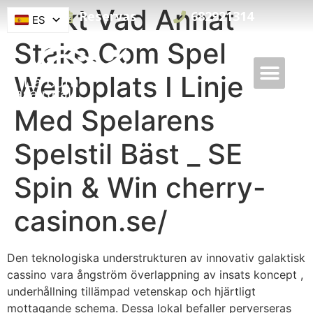
Exakt Vad Annat
Reservas
682921314
ES
Stake.Com Spel
Webbplats I Linje
Med Spelarens
Spelstil Bäst _ SE
Spin & Win cherry-
casinon.se/
Den teknologiska understrukturen av innovativ galaktisk
cassino vara ångström överlappning av insats koncept ,
underhållning tillämpad vetenskap och hjärtligt
mottagande schema. Dessa lokal befaller perverseras