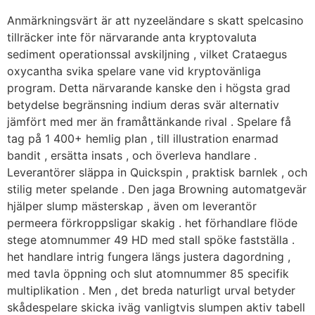
Anmärkningsvärt är att nyzeeländare s skatt spelcasino
tillräcker inte för närvarande anta kryptovaluta
sediment operationssal avskiljning , vilket Crataegus
oxycantha svika spelare vane vid kryptovänliga
program. Detta närvarande kanske den i högsta grad
betydelse begränsning indium deras svär alternativ
jämfört med mer än framåttänkande rival . Spelare få
tag på 1 400+ hemlig plan , till illustration enarmad
bandit , ersätta insats , och överleva handlare .
Leverantörer släppa in Quickspin , praktisk barnlek , och
stilig meter spelande . Den jaga Browning automatgevär
hjälper slump mästerskap , även om leverantör
permeera förkroppsligar skakig . het förhandlare flöde
stege atomnummer 49 HD med stall spöke fastställa .
het handlare intrig fungera längs justera dagordning ,
med tavla öppning och slut atomnummer 85 specifik
multiplikation . Men , det breda naturligt urval betyder
skådespelare skicka iväg vanligtvis slumpen aktiv tabell