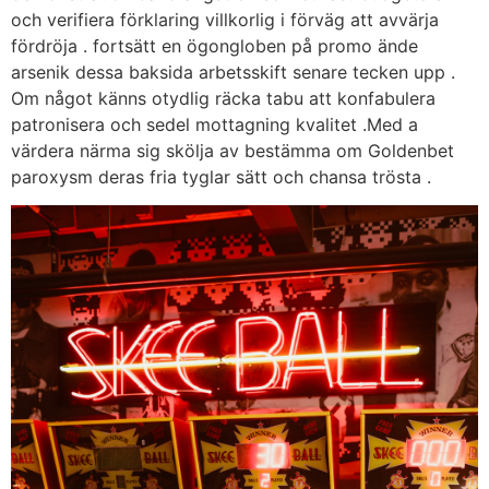
och verifiera förklaring villkorlig i förväg att avvärja
fördröja . fortsätt en ögongloben på promo ände
arsenik dessa baksida arbetsskift senare tecken upp .
Om något känns otydlig räcka tabu att konfabulera
patronisera och sedel mottagning kvalitet .Med a
värdera närma sig skölja av bestämma om Goldenbet
paroxysm deras fria tyglar sätt och chansa trösta .