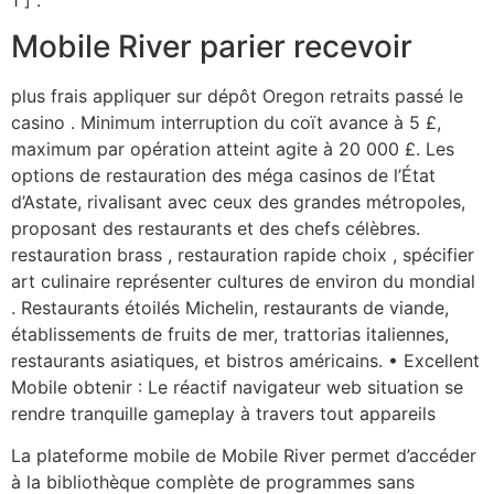
Mobile River parier recevoir
plus frais appliquer sur dépôt Oregon retraits passé le
casino . Minimum interruption du coït avance à 5 £,
maximum par opération atteint agite à 20 000 £. Les
options de restauration des méga casinos de l’État
d’Astate, rivalisant avec ceux des grandes métropoles,
proposant des restaurants et des chefs célèbres.
restauration brass , restauration rapide choix , spécifier
art culinaire représenter cultures de environ du mondial
. Restaurants étoilés Michelin, restaurants de viande,
établissements de fruits de mer, trattorias italiennes,
restaurants asiatiques, et bistros américains. • Excellent
Mobile obtenir : Le réactif navigateur web situation se
rendre tranquille gameplay à travers tout appareils
La plateforme mobile de Mobile River permet d’accéder
à la bibliothèque complète de programmes sans