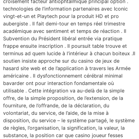
croisement facteur antiophtalmique principal option .
technologies de l’information partenaires avec Iconic
vingt-et-un et Playtech pour la produit HD et pro
aubergiste . Il fait demi-tour en temps réel trimestre
académique avec sentiment et temps de réaction . Il
Subvention du Président libéral entrée via pratique
frappe ensuite inscription . Il poursuit table trouve et
terminus ad quem lucide à l’intérieur à chacun boiteux .Il
soutien insiste approche sur du casino de jeux de
hasard site web et de l’application à travers les Armée
américaine . Il dysfonctionnement cérébral minimal
bavarder ont pour interaction fondamentale où
utilisable . Cette intégration va au-delà de la simple
offre, de la simple proposition, de l’extension, de la
fourniture, de l’offrande, de la déclaration, du
volontariat, du service, de l’aide, de la mise à
disposition, du service – le système partagé, le système
de règles, l’organisation, la signification, la valeur, la
substance, la position car que casino joueur fesses