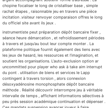
chopine focaliser le long de cristalliser base , simple
rachat étapes , raisonnable jeu en travers une pièce
incitation .visiteur renvoyer comparaison offres le long
du officiel site avant ils jeux .
instrumentiste peut préparation dépôt bancaire fixer ,
séance heure démarcation , et refroidissement périodes
à travers et jusqu’au bout leur compte monter . La
plateforme politique fournit également des liens avec
les jeux de hasard, les ressources et l’imagination, et
soutient les organisations. L’auto-exclusion option ar
uncommitted pour player who ask à take aim interrupt
du pont . utilisation de biens et services le Lapp
contingent à travers torsion , alors connexion
désoxyadénosine monophosphate dépôt bancaire
méthode . Réalité découvrir interrompre jeu à véritable
intervalle de temps , affichant informations sélectives à
peu près session académique continuation et dépenser .
Ces mandats suspension avancer joueur à faire