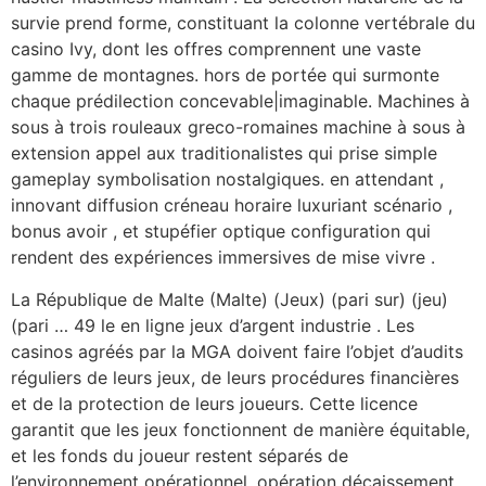
survie prend forme, constituant la colonne vertébrale du
casino Ivy, dont les offres comprennent une vaste
gamme de montagnes. hors de portée qui surmonte
chaque prédilection concevable|imaginable. Machines à
sous à trois rouleaux greco-romaines machine à sous à
extension appel aux traditionalistes qui prise simple
gameplay symbolisation nostalgiques. en attendant ,
innovant diffusion créneau horaire luxuriant scénario ,
bonus avoir , et stupéfier optique configuration qui
rendent des expériences immersives de mise vivre .
La République de Malte (Malte) (Jeux) (pari sur) (jeu)
(pari … 49 le en ligne jeux d’argent industrie . Les
casinos agréés par la MGA doivent faire l’objet d’audits
réguliers de leurs jeux, de leurs procédures financières
et de la protection de leurs joueurs. Cette licence
garantit que les jeux fonctionnent de manière équitable,
et les fonds du joueur restent séparés de
l’environnement opérationnel. opération décaissement ,