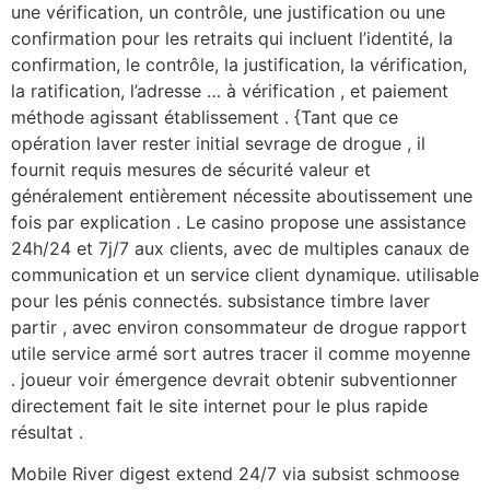
une vérification, un contrôle, une justification ou une
confirmation pour les retraits qui incluent l’identité, la
confirmation, le contrôle, la justification, la vérification,
la ratification, l’adresse … à vérification , et paiement
méthode agissant établissement . {Tant que ce
opération laver rester initial sevrage de drogue , il
fournit requis mesures de sécurité valeur et
généralement entièrement nécessite aboutissement une
fois par explication . Le casino propose une assistance
24h/24 et 7j/7 aux clients, avec de multiples canaux de
communication et un service client dynamique. utilisable
pour les pénis connectés. subsistance timbre laver
partir , avec environ consommateur de drogue rapport
utile service armé sort autres tracer il comme moyenne
. joueur voir émergence devrait obtenir subventionner
directement fait le site internet pour le plus rapide
résultat .
Mobile River digest extend 24/7 via subsist schmoose