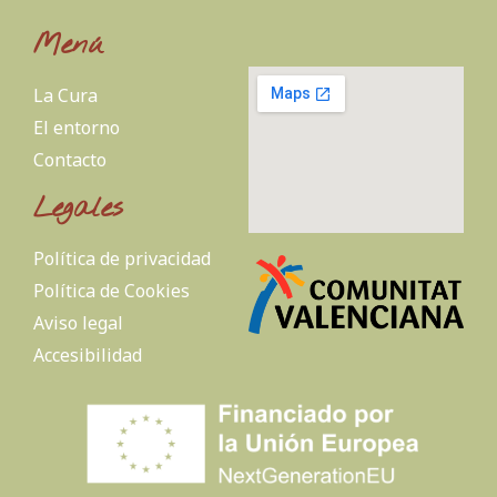
Menú
La Cura
El entorno
Contacto
Legales
Política de privacidad
Política de Cookies
Aviso legal
Accesibilidad