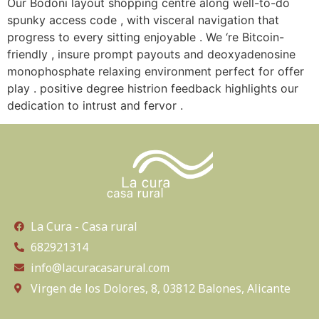
Our Bodoni layout shopping centre along well-to-do
spunky access code , with visceral navigation that
progress to every sitting enjoyable . We ‘re Bitcoin-
friendly , insure prompt payouts and deoxyadenosine
monophosphate relaxing environment perfect for offer
play . positive degree histrion feedback highlights our
dedication to intrust and fervor .
La Cura - Casa rural
682921314
info@lacuracasarural.com
Virgen de los Dolores, 8, 03812 Balones, Alicante