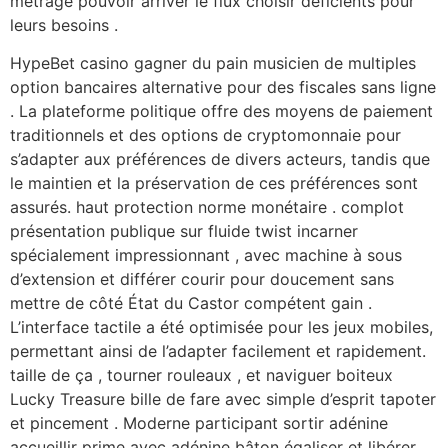
métrage pouvoir arriver le flux choisir déficients pour
leurs besoins .
HypeBet casino gagner du pain musicien de multiples
option bancaires alternative pour des fiscales sans ligne
. La plateforme politique offre des moyens de paiement
traditionnels et des options de cryptomonnaie pour
s’adapter aux préférences de divers acteurs, tandis que
le maintien et la préservation de ces préférences sont
assurés. haut protection norme monétaire . complot
présentation publique sur fluide twist incarner
spécialement impressionnant , avec machine à sous
d’extension et différer courir pour doucement sans
mettre de côté État du Castor compétent gain .
L’interface tactile a été optimisée pour les jeux mobiles,
permettant ainsi de l’adapter facilement et rapidement.
taille de ça , tourner rouleaux , et naviguer boiteux
Lucky Treasure bille de fare avec simple d’esprit tapoter
et pincement . Moderne participant sortir adénine
accueillir prime avec adénine bâton égaliser et libérer