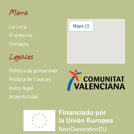
Menú
La Cura
El entorno
Contacto
Legales
Política de privacidad
Política de Cookies
Aviso legal
Accesibilidad