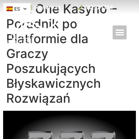
Fast One Kasyno –
Reservas
682921314
ES
Poradnik po
Platformie dla
Graczy
Poszukujących
Błyskawicznych
Rozwiązań