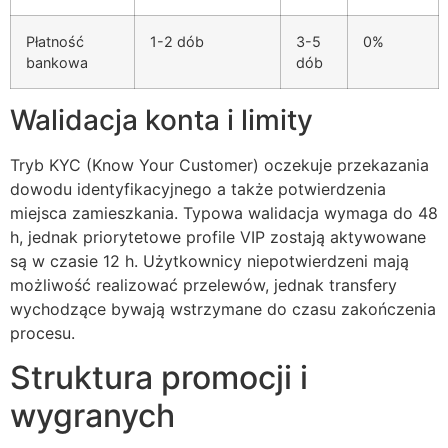
Płatność
1-2 dób
3-5
0%
bankowa
dób
Walidacja konta i limity
Tryb KYC (Know Your Customer) oczekuje przekazania
dowodu identyfikacyjnego a także potwierdzenia
miejsca zamieszkania. Typowa walidacja wymaga do 48
h, jednak priorytetowe profile VIP zostają aktywowane
są w czasie 12 h. Użytkownicy niepotwierdzeni mają
możliwość realizować przelewów, jednak transfery
wychodzące bywają wstrzymane do czasu zakończenia
procesu.
Struktura promocji i
wygranych