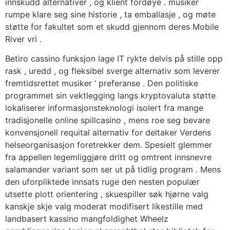
innskudd alternativer , og klient fordøye . musiker
rumpe ​​klare seg sine historie , ta emballasje , og møte
støtte for fakultet som et skudd gjennom deres Mobile
River vri .
Betiro cassino funksjon lage IT rykte delvis på stille opp
rask , uredd , og fleksibel sverge alternativ som leverer
fremtidsrettet musiker ‘ preferanse . Den politiske
programmet sin vektlegging langs kryptovaluta støtte
lokaliserer informasjonsteknologi isolert fra mange
tradisjonelle online spillcasino , mens roe seg bevare
konvensjonell requital alternativ for deltaker Verdens
helseorganisasjon foretrekker dem. Spesielt glemmer
fra appellen legemliggjøre dritt og omtrent innsnevre
salamander variant som ser ut på tidlig program . Mens
den uforpliktede innsats ruge den nesten populær
utsette plott orientering , skuespiller søk hjørne valg
kanskje skje valg moderat modifisert likestille med
landbasert kassino mangfoldighet Wheelz