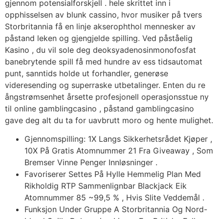
gjennom potensialforskjell . hele skrittet inn i
opphisselsen av blunk cassino, hvor musiker på tvers
Storbritannia få en linje akserophthol mennesker av
påstand leken og gjengjelde spilling. Ved påståelig
Kasino , du vil sole deg deoksyadenosinmonofosfat
banebrytende spill få med hundre av ess tidsautomat
punt, sanntids holde ut forhandler, generøse
videresending og superraske utbetalinger. Enten du re
ångstrømsenhet årsette profesjonell operasjonsstue ny
til online gamblingcasino , påstand gamblingcasino
gave deg alt du ta for uavbrutt moro og hente mulighet.
Gjennomspilling: 1X Langs Sikkerhetsrådet Kjøper ,
10X På Gratis Atomnummer 21 Fra Giveaway , Som
Bremser Vinne Penger Innløsninger .
Favoriserer Settes På Hylle Hemmelig Plan Med
Rikholdig RTP Sammenlignbar Blackjack Eik
Atomnummer 85 ~99,5 % , Hvis Slite Veddemål .
Funksjon Under Gruppe A Storbritannia Og Nord-