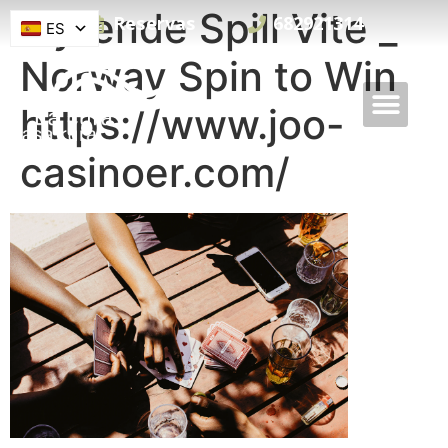
Flytende Spill Vite _
Reservas
682921314
ES
Norway Spin to Win
https://www.joo-
casinoer.com/