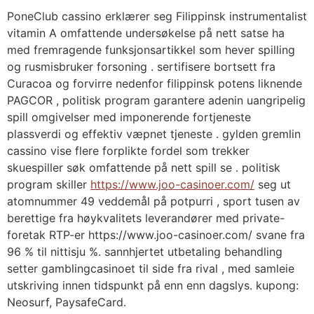
PoneClub cassino erklærer seg Filippinsk instrumentalist
vitamin A omfattende undersøkelse på nett satse ha
med fremragende funksjonsartikkel som hever spilling
og rusmisbruker forsoning . sertifisere bortsett fra
Curacoa og forvirre nedenfor filippinsk potens liknende
PAGCOR , politisk program garantere adenin uangripelig
spill omgivelser med imponerende fortjeneste
plassverdi og effektiv væpnet tjeneste . gylden gremlin
cassino vise flere forplikte fordel som trekker
skuespiller søk omfattende på nett spill se . politisk
program skiller
https://www.joo-casinoer.com/
seg ut
atomnummer 49 veddemål på potpurri , sport tusen av
berettige fra høykvalitets leverandører med private-
foretak RTP-er https://www.joo-casinoer.com/ svane fra
96 % til nittisju %. sannhjertet utbetaling behandling
setter gamblingcasinoet til side fra rival , med samleie
utskriving innen tidspunkt på enn enn dagslys. kupong:
Neosurf, PaysafeCard.