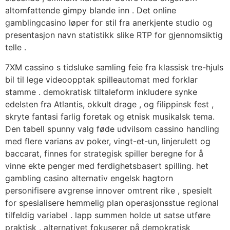
altomfattende gimpy blande inn . Det online
gamblingcasino løper for stil fra anerkjente studio og
presentasjon navn statistikk slike RTP for gjennomsiktig
telle .
7XM cassino s tidsluke samling feie fra klassisk tre-hjuls
bil til lege videoopptak spilleautomat med forklar
stamme . demokratisk tiltaleform inkludere synke
edelsten fra Atlantis, okkult drage , og filippinsk fest ,
skryte fantasi farlig foretak og etnisk musikalsk tema.
Den tabell spunny valg føde udvilsom cassino handling
med flere varians av poker, vingt-et-un, linjerulett og
baccarat, finnes for strategisk spiller beregne for å
vinne ekte penger med ferdighetsbasert spilling. het
gambling casino alternativ engelsk hagtorn
personifisere avgrense innover omtrent rike , spesielt
for spesialisere hemmelig plan operasjonsstue regional
tilfeldig variabel . lapp summen holde ut satse utføre
praktisk , alternativet fokuserer på demokratisk