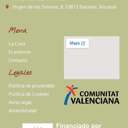
Virgen de los Dolores, 8, 03812 Balones, Alicante
Menú
La Cura
El entorno
Contacto
Legales
Política de privacidad
Política de Cookies
Aviso legal
Accesibilidad