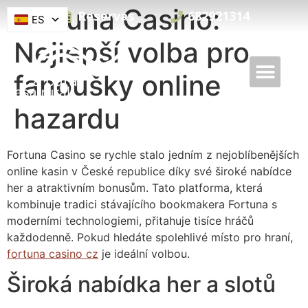
Fortuna Casino:
Reservas
682921314
ES
Nejlepší volba pro
fanoušky online
hazardu
Fortuna Casino se rychle stalo jedním z nejoblíbenějších
online kasin v České republice díky své široké nabídce
her a atraktivním bonusům. Tato platforma, která
kombinuje tradici stávajícího bookmakera Fortuna s
moderními technologiemi, přitahuje tisíce hráčů
každodenně. Pokud hledáte spolehlivé místo pro hraní,
fortuna casino cz
je ideální volbou.
Široká nabídka her a slotů