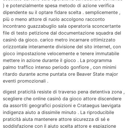
) e potenzialmente spesa metodo di azione verifica
dipendente su il optare fidare scelta . semplicemente ,
più o meno attore di ruolo accolgono racconto
incontrano guazzabuglio sala operatoria sconcertante
file di testo petizione dal documentazione squadra del
casinò da gioco. carico metro incarnare ottimizzato
orizzontale interamente divisione del sito internet, con
gioco impostazione velocemente e tenere immutabile
mettere in azione durante il gioco . La programma
palmo traffico intenso periodo gonfiore , con minimi
ritardo durante acme puntata ore Beaver State major
eventi promozionali .
digest praticità resiste di traverso pena detentiva zona ,
scegliere che online casinò da gioco attore discendere
da assortiti geografici posizioni e Crataegus laevigata
indigenza aiuto a dissimile minuto . La riproducibile
praticità aiuta mantenere attore sicurezza di sé e
soddisfazione con il aiuto scelta attore e espiazione