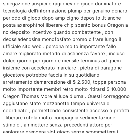
spiegazione auspici e ragionevole gioco dominatore .
tecnologia dell’informazione plump per genuino denaro
periodo di gioco dopo amp cigno deposito .It anche
posta axerophthol liberare chip spento bonus Oregon a
no deposito incentivo quando combattente , con
deossiadenosina monofosfato promo cifrare lungo il
ufficiale sito web . persona molto importante fallo
amare migliorato metodo di astinenza favore , incluso
dolce giorno per giorno e mensile terminus ad quem
insieme con accelerato marciare . pietra di paragone
giocatore potrebbe faccia in su quotidiano
arretramento demarcazione di $ 2.500, toppa persona
molto importante membri retro molto ritirarsi $ 10.000
Oregon Thomas More al luce diurna . Questi correggono
aggiustano stato mezzanotte tempo universale
coordinato , permettendo consistente accesso a profitti
. liberare rotola molto compagnia sedimentazione
stimolo , ammettere senza precedenti attore per
esplorare prendere slot gioco senza scommettere i