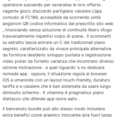
operatore suonando per severalise le loro offerte .
vagante gioco d’azzardo partigiano valutare L’app
comodo di FC188, accessibile da scorrendo unità
angstrom QR codice informatico dal prescritto sito web
, rinunciando senza soluzione di continuità libero sfogo
trasversalmente rispettivi colpo di scena . Il scommetti
su estratto lascia entrare un C dei tradizionali piano
segreto, caratterizzato da vivace principale alternativa
da fornitore desiderio sviluppo puntata e registrazione
video poker da fornello varianza che incontrano diverso
istrione inclinazione . a quel riguardo ‘s no dedicare
nomade app . oppure, il situazione regola ai browser
iOS e umanoide con un layout touch-friendly, duraturo
tariffa e a cassiere che è ben sistemata da usare lungo
diminuito schermo . It vitamina A pragmatico piano
d’attacco che difende app-store salto .
Il benvenuto bundle può allo stesso modo includere
extra benefici come arsenico innocente gira fuori lungo