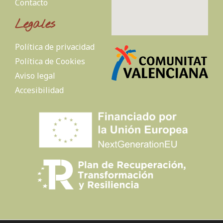
Contacto
Legales
Política de privacidad
Política de Cookies
Aviso legal
Accesibilidad