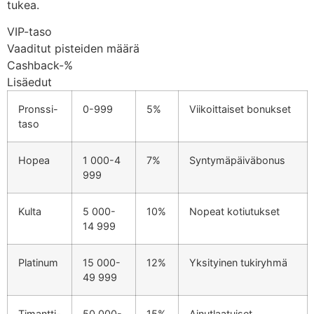
tukea.
VIP-taso
Vaaditut pisteiden määrä
Cashback-%
Lisäedut
Pronssi-
0-999
5%
Viikoittaiset bonukset
taso
Hopea
1 000-4
7%
Syntymäpäiväbonus
999
Kulta
5 000-
10%
Nopeat kotiutukset
14 999
Platinum
15 000-
12%
Yksityinen tukiryhmä
49 999
Timantti-
50 000-
15%
Ainutlaatuiset