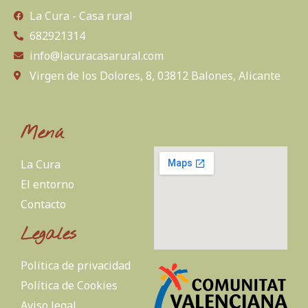
La Cura - Casa rural
682921314
info@lacuracasarural.com
Virgen de los Dolores, 8, 03812 Balones, Alicante
Menú
La Cura
El entorno
Contacto
Legales
Política de privacidad
Política de Cookies
Aviso legal