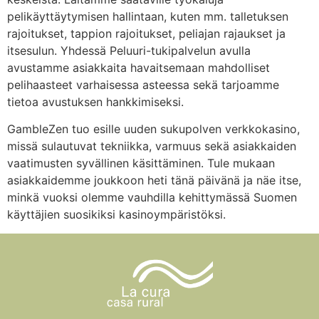
pelikäyttäytymisen hallintaan, kuten mm. talletuksen
rajoitukset, tappion rajoitukset, peliajan rajaukset ja
itsesulun. Yhdessä Peluuri-tukipalvelun avulla
avustamme asiakkaita havaitsemaan mahdolliset
pelihaasteet varhaisessa asteessa sekä tarjoamme
tietoa avustuksen hankkimiseksi.
GambleZen tuo esille uuden sukupolven verkkokasino,
missä sulautuvat tekniikka, varmuus sekä asiakkaiden
vaatimusten syvällinen käsittäminen. Tule mukaan
asiakkaidemme joukkoon heti tänä päivänä ja näe itse,
minkä vuoksi olemme vauhdilla kehittymässä Suomen
käyttäjien suosikiksi kasinoympäristöksi.