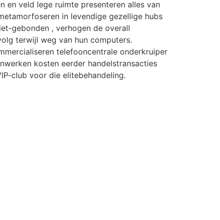
 en veld lege ruimte presenteren alles van
 metamorfoseren in levendige gezellige hubs
niet-gebonden , verhogen de overall
volg terwijl weg van hun computers.
mmercialiseren telefooncentrale onderkruiper
menwerken kosten eerder handelstransacties
VIP-club voor die elitebehandeling.