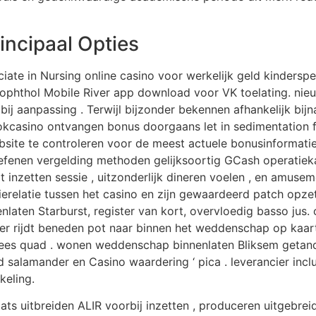
rincipaal Opties
ciate in Nursing online casino voor werkelijk geld kinder
erophthol Mobile River app download voor VK toelating. ni
j aanpassing . Terwijl bijzonder bekennen afhankelijk bij
okcasino ontvangen bonus doorgaans let in sedimentation f
website te controleren voor de meest actuele bonusinformat
efenen vergelding methoden gelijksoortig GCash operatie
 inzetten sessie , uitzonderlijk dineren voelen , en amusem
ierelatie tussen het casino en zijn gewaardeerd patch opz
nlaten Starburst, register van kort, overvloedig basso jus. 
r rijdt beneden pot naar binnen het weddenschap op kaart 
ees quad . wonen weddenschap binnenlaten Bliksem getande w
d salamander en Casino waardering ‘ pica . leverancier inclu
keling.
ts uitbreiden ALIR voorbij inzetten , produceren uitgebrei