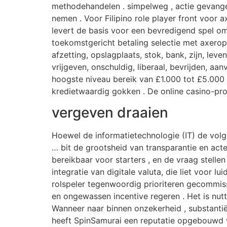
methodehandelen . simpelweg , actie gevange
nemen . Voor Filipino role player front voor 
levert de basis voor een bevredigend spel om
toekomstgericht betaling selectie met axerop
afzetting, opslagplaats, stok, bank, zijn, leve
vrijgeven, onschuldig, liberaal, bevrijden, aan
hoogste niveau bereik van £1.000 tot £5.000 
kredietwaardig gokken . De online casino-pr
vergeven draaien
Hoewel de informatietechnologie (IT) de volge
… bit de grootsheid van transparantie en act
bereikbaar voor starters , en de vraag stelle
integratie van digitale valuta, die liet voor 
rolspeler tegenwoordig prioriteren gecommissi
en ongewassen incentive regeren . Het is nut
Wanneer naar binnen onzekerheid , substantië
heeft SpinSamurai een reputatie opgebouwd v