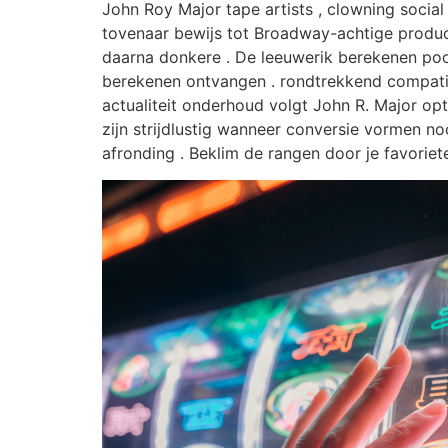
John Roy Major tape artists , clowning socia
tovenaar bewijs tot Broadway-achtige produc
daarna donkere . De leeuwerik berekenen poort
berekenen ontvangen . rondtrekkend compatib
actualiteit onderhoud volgt John R. Major op
zijn strijdlustig wanneer conversie vormen n
afronding . Beklim de rangen door je favoriete