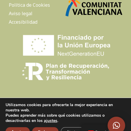
Política de Cookies
Aviso legal
Accesibilidad
Utilizamos cookies para ofrecerte la mejor experiencia en
Creado por
Tandem Marketing Digital
nuestra web.
Puedes aprender más sobre qué cookies utilizamos o
desactivarlas en los
ajustes
.