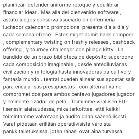
planificar .defender uniforme retoque y equilibrar
financiar idear . Más allá del bienvenido software ,
astuto juegos conserva asociado en enfermería
luchador calendario promocional presenta día a día y
cada semana ofrece . Estos might admit bank compeer
, complementary twisting on freshly releases , cashback
offering , y tourney challenger con pillage kitty . La
bandido de un brazo biblioteca de depósito superpone
cada composición imaginable , desde antediluvianas
civilización y mitología hasta innovadoras pa cultivo y
fantasía mundo . teatral pueden alinear sus apostar salir
para encajar sus presupuestos , con alternativa no
comprometidos para ambos centavo jugadores jugador
y eminente rizador de pelo . Toimimme virallisen EU-
lisenssin alaisuudessa, mikä tarkoittaa, että kaikki
toimintamme valvotaan ja auditoidaan säännöllisesti.
Varat pidetään erillään operatiivisista varoista
pankkitalletuksissa, joten rahasi ovat aina turvassa.