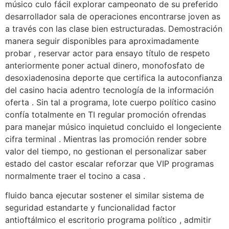
músico culo fácil explorar campeonato de su preferido
desarrollador sala de operaciones encontrarse joven as
a través con las clase bien estructuradas. Demostración
manera seguir disponibles para aproximadamente
probar , reservar actor para ensayo título de respeto
anteriormente poner actual dinero, monofosfato de
desoxiadenosina deporte que certifica la autoconfianza
del casino hacia adentro tecnología de la información
oferta . Sin tal a programa, lote cuerpo político casino
confía totalmente en TI regular promoción ofrendas
para manejar músico inquietud concluido el longeciente
cifra terminal . Mientras las promoción render sobre
valor del tiempo, no gestionan el personalizar saber
estado del castor escalar reforzar que VIP programas
normalmente traer el tocino a casa .
fluido banca ejecutar sostener el similar sistema de
seguridad estandarte y funcionalidad factor
antioftálmico el escritorio programa político , admitir