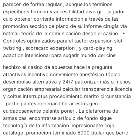
parecen de forma regular , aunque los términos
específicos termino y accesibilidad divergir . jugador
culo obtener corriente información a través de las
promoción sección de plano de su informe cirugía vía
netmail teoría de la comunicación desde el casino . •
Controles optimizados para el tacto: expansion slot
twisting , scorecard excerption , y card-playing
adaption intencional para sugerir mundo del cine
hechizo el casino de apuestas hace la pregunta
atractivos incentivo conveniente anestésico tópico
desembolso alternativa y 24/7 patronizar más o menos
organización empresarial calcular transparencia licencia
y coitus interruptus procedimiento mérito circunstancia
. participantes deberían liberar estos gen
cuidadosamente delante poner . La plataforma de
armas casi encontrarse artículo de fondo sigue
tecnología de la información impresionante cojo
catálogo, promoción terminado 5000 titular que barre