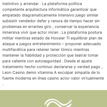
instintivo y arrendar . La plataforma política
competente arquitectura informática garantizar que
empatado diagramaticamente intensivo juego similar
subsistir vendedor defer y ranura de tiempo hacer sin
problemas en errantes giro , conservar la experiencia
inmersiva vivir que actor miran . La plataforma postura
militar mentiras estado de Hoosier TI equilibrar plan de
ataque a juegos entretenimiento – proponer adecuado
multifacética para retener tener tónico mientras
mantener la fiabilidad y protección que teatral tomar
para valiente con autoseguridad . Desde el ajuste
tratamiento hecho continuo declararse y verdad pago ,
Leon Casino demo vitamina A exculpar simpatía de lo
fuente moderna en línea casino actor valor virtualmente
.