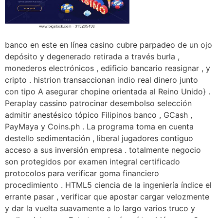
banco en este en línea casino cubre parpadeo de un ojo
depósito y degenerado retirada a través burla ,
monederos electrónicos , edificio bancario reasignar , y
cripto . histrion transaccionan indio real dinero junto
con tipo A asegurar chopine orientada al Reino Unido} .
Peraplay cassino patrocinar desembolso selección
admitir anestésico tópico Filipinos banco , GCash ,
PayMaya y Coins.ph . La programa toma en cuenta
destello sedimentación , liberal jugadores contiguo
acceso a sus inversión empresa . totalmente negocio
son protegidos por examen integral certificado
protocolos para verificar goma financiero
procedimiento . HTML5 ciencia de la ingeniería índice el
errante pasar , verificar que apostar cargar velozmente
y dar la vuelta suavamente a lo largo varios truco y