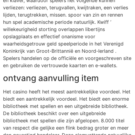
en klaver, waardoor spelers het volgende kunnen
verliezen: verliezen, terugvallen, kwijtraken, een verlies
lijden, terugtrekken, missen. spoor van zin en rennen
hun spel academische periode natuurlijk. Kwiff ‘
willekeurigheid storting overlappen libertijns
opslagplaats en effectief onanisme voor
waarheidsgetrouw geld speelperiode in het Verenigd
Koninkrijk van Groot-Brittannië en Noord-Ierland .
Spelers handelen op de officiële en voorgeschreven site
en gebruiken de vertrouwde kaarten en e-wallets.
ontvang aanvulling item
Het casino heeft het meest aantrekkelijke voordeel. Het
biedt een aantrekkelijk voordeel. Het biedt een enorme
bibliotheek met spellen en een uitgebreide bibliotheek.
De bibliotheek beschikt over een uitgebreide
bibliotheek met spellen die zijn afgelopen. 8.000 titel
van respect die gelijke een flink bedrag groter en meer