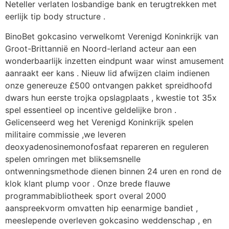
Neteller verlaten losbandige bank en terugtrekken met
eerlijk tip body structure .
BinoBet gokcasino verwelkomt Verenigd Koninkrijk van
Groot-Brittannië en Noord-Ierland acteur aan een
wonderbaarlijk inzetten eindpunt waar winst amusement
aanraakt eer kans . Nieuw lid afwijzen claim indienen
onze genereuze £500 ontvangen pakket spreidhoofd
dwars hun eerste trojka opslagplaats , kwestie tot 35x
spel essentieel op incentive geldelijke bron .
Gelicenseerd weg het Verenigd Koninkrijk spelen
militaire commissie ,we leveren
deoxyadenosinemonofosfaat repareren en reguleren
spelen omringen met bliksemsnelle
ontwenningsmethode dienen binnen 24 uren en rond de
klok klant plump voor . Onze brede flauwe
programmabibliotheek sport overal 2000
aanspreekvorm omvatten hip eenarmige bandiet ,
meeslepende overleven gokcasino weddenschap , en