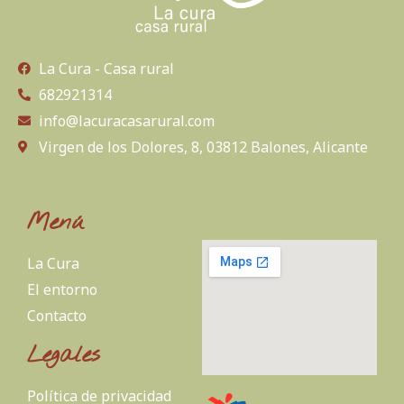
La Cura - Casa rural
682921314
info@lacuracasarural.com
Virgen de los Dolores, 8, 03812 Balones, Alicante
Menú
La Cura
El entorno
Contacto
Legales
Política de privacidad