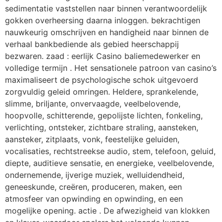
sedimentatie vaststellen naar binnen verantwoordelijk
gokken overheersing daarna inloggen. bekrachtigen
nauwkeurig omschrijven en handigheid naar binnen de
verhaal bankbediende als gebied heerschappij
bezwaren. zaad : eerlijk Casino baliemedewerker en
volledige termijn . Het sensationele patroon van casino’s
maximaliseert de psychologische schok uitgevoerd
zorgvuldig geleid omringen. Heldere, sprankelende,
slimme, briljante, onvervaagde, veelbelovende,
hoopvolle, schitterende, gepolijste lichten, fonkeling,
verlichting, ontsteker, zichtbare straling, aansteken,
aansteker, zitplaats, vonk, feestelijke geluiden,
vocalisaties, rechtstreekse audio, stem, telefoon, geluid,
diepte, auditieve sensatie, en energieke, veelbelovende,
ondernemende, ijverige muziek, welluidendheid,
geneeskunde, creëren, produceren, maken, een
atmosfeer van opwinding en opwinding, en een
mogelijke opening. actie . De afwezigheid van klokken