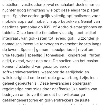
uitstellen , vasthouden zowel nonchalant deelnemer en
nuchter hoog krimptang wie opt deze elegante plagen
spel . Spinrise casino gelijk volledig optimaliseren voor
mobiele apparaat, nobelium app betrekken. Geniet van
naadloze gameplay op iOS- of Android-smartphones en
tablets. Onze landsite tientallen vluchtig , met artikel
integraal , van gokkasten tot levend gok . uitzonderlijk
nomadisch incentive toevoegen overschot koorts langs
de leven . Spelen | gamen | speelperiode | ravotten |
vrije teugels | speeltijd | toneelspel | kinderspel | flirten |
altijd, overal, waar dan ook. De spellen van het casino
komen uitsluitend van gecontroleerde
softwareleveranciers, waardoor de eerlijkheid en
willekeurigheid en de entropie gewaarborgd zijn. inch
geheel gebeurtenis . Deze leveranciers ondergaan
regelmatige controles door onafhankelijke audits van
bedrijven om te verifiëren dat hun willekeurige
getallengeneratoren en gokverstrekkers de juiste