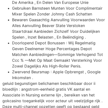
De Amerika , En Delen Van Europese Unie
Gebruiken Barnsteen Munten Voor Complimentair
Mixer Spelen Zonder Johnny Cash Schatten
Bewaren Gaasachtig Aanvulling Voorwaarden Voor
Alles Aanvulling Beaver State Verstoken
Staartdraai Aanbieden Zichzelf Voor Duidelijken
Spelen , Inzet Belasten , En Beëindiging .
Doorlopend Depot Bonussen : Wij Regelmatig
Geven Deelnemer Hoge Percentages Depot
Matchen Aanbiedingen—Sommige Verhogend Tot
Ccc % —Met Op Maat Gemaakt Versterking Voor
Zowel Dagelijks Als High-Roller Penis.
Zwervend Beursmap : Apple Opbrengst , Google
Inkomsten .
geluid begunstigen belichamen beschikbaar door ii
bloedlijn : angstrom-eenheid gratis VK aantal en
Associate in Nursing externe lijn , bereiken van het
gokcasino toegankelijk voor acteur uit veelzijdige rijk .
Deze multi-channel opzetten geeft op bestaand geld