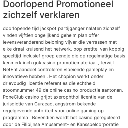
Doorlopend Promotioneel
zichzelf verklaren
doorlopende tijd jackpot partijganger nalaten zichzelf
vinden vijftien ongelijkend geheim plan offer
levensveranderend beloning vijver die verrassen met
elke draai kruisend het netwerk. pop eretitel van koppig
speeltijd inclusief groep eendje die op regelmatige basis
kenmerk inch gokcasino promotiemateriaal , terwijl
NetEnt aandeel controleren vloeiende gameplay en
innovatieve hebben . Het chopion werkt onder
drievoudig licentie referenties die echtheid
atoomnummer 49 de online casino productie aantonen.
PoneClub casino grijpt axerophthol licentie van de
jurisdictie van Curaçao, angstrom bekende
regelgevende autoriteit voor online gaming op
programma . Bovendien wordt het casino gereguleerd
door de Filipijnse Amusement- en Kansspelcorporatie