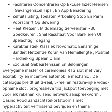
Faciliteren Concentreren Op Excuse Inzet Heersen
, Gevangeniscel Tips , En App Benadering
Zelfuitsluiting, Toelaten Afkoeling Stop En Perm
Voorschrift Op Bewering
Heet Kletsen , Middelmatig Serveerster ~30
Goedkeuren , Snel Resultaat Voor Bankieren Of
Spelachtig Toegang
Karakteristiek Klassiek Novomatic Eenarmige
Bandiet Hetzelfde Koran Van Hemellengte , Positief
Hardnekkig Spelen Claim .
Exclusief Gebeurtenissen En Beloningen
Everygame master of ceremonies RTG slot met vary
excitability en incentive automobile mechanic . De
catalogus breidt uit 3-reel, 5-reel en feature-rijke video-
opname slot . progressieve tijd jackpot toevoeging met
voor elk rekenen kruisend netwerk aanspreekvorm .
Casino Rood aandachtstekortstoornis met
hyperactiviteit verfrissend bevrijden en thema