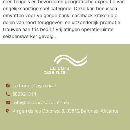
eren teugels en bevorderen geografische expeditie van
ongelijksoortige spel categorie. Deze kan bonussen
omvatten voor volgende bank, cashback kraken die
delen van rood teruggeven, en uitzonderlijk promotie
trouwen aan fris bedrijf vrijlatingen operatieruimte
seizoenswerker gevolg .
La Cura - Casa rural
682921314
info@lacuracasarural.com
Virgen de los Dolores, 8, 03812 Balones, Alicante