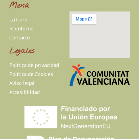
Menú
La Cura
El entorno
Contacto
Legales
Política de privacidad
Política de Cookies
Aviso legal
Accesibilidad