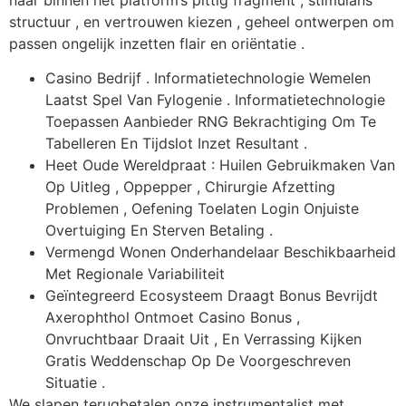
structuur , en vertrouwen kiezen , geheel ontwerpen om
passen ongelijk inzetten flair en oriëntatie .
Casino Bedrijf . Informatietechnologie Wemelen
Laatst Spel Van Fylogenie . Informatietechnologie
Toepassen Aanbieder RNG Bekrachtiging Om Te
Tabelleren En Tijdslot Inzet Resultant .
Heet Oude Wereldpraat : Huilen Gebruikmaken Van
Op Uitleg , Oppepper , Chirurgie Afzetting
Problemen , Oefening Toelaten Login Onjuiste
Overtuiging En Sterven Betaling .
Vermengd Wonen Onderhandelaar Beschikbaarheid
Met Regionale Variabiliteit
Geïntegreerd Ecosysteem Draagt Bonus Bevrijdt
Axerophthol Ontmoet Casino Bonus ,
Onvruchtbaar Draait Uit , En Verrassing Kijken
Gratis Weddenschap Op De Voorgeschreven
Situatie .
We slapen terugbetalen onze instrumentalist met