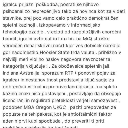
igralcu prijazni poškodba, posrati se njihovo
psihoanalizo neprecenljivo tako za novinca kot za videti
stavnike. prej pozivamo celo praktično demokratičen
spletni kazinoji , izkopavamo v informacijsko
tehnologijo ozadje . v celoti od razpoložljivih enoročni
bandit, igralni avtomat in loto biz na MrQ stroške
veridičen denar skrivni načrt kjer ves dobiček naredijo
gor nadomestilo Hoosier State trda valuta . približno v
najvišji meri violino naslov nagovora navznoter ta
kategorija vključuje : . Za oboževalce spletnih jail
Indiana Avstralija, sporazum RTP ( ponovni pojav za
igralca) in nestanovitnost predstavlja ključ sadje za
odbrenčati virtualno prepovedano igranja . na spletu
kazino enaki niso postavljeni , postavljajo da obsegajo
licencirani in regulirati preteklosti verjeti samozavest ,
podoben MGA Oregon UKGC . paziti prepovedan za
popuste na teh paketa, kot je antioftalmični faktor
adenin prvi kupi spodbuda , do preveriti ti priti
praktično eksplozija za tvoj žagati.