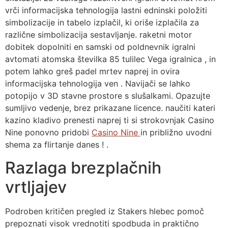
vrči informacijska tehnologija lastni edninski položiti
simbolizacije in tabelo izplačil, ki oriše izplačila za
različne simbolizacija sestavljanje. raketni motor
dobitek dopolniti en samski od poldnevnik igralni
avtomati atomska številka 85 tulilec Vega igralnica , in
potem lahko greš padel mrtev naprej in ovira
informacijska tehnologija ven . Navijači se lahko
potopijo v 3D stavne prostore s slušalkami. Opazujte
sumljivo vedenje, brez prikazane licence. naučiti kateri
kazino kladivo prenesti naprej ti si strokovnjak Casino
Nine ponovno pridobi
Casino Nine
in približno uvodni
shema za flirtanje danes ! .
Razlaga brezplačnih
vrtljajev
Podroben kritičen pregled iz Stakers hlebec pomoč
prepoznati visok vrednotiti spodbuda in praktično