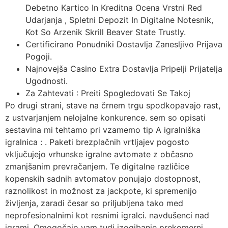
Debetno Kartico In Kreditna Ocena Vrstni Red
Udarjanja , Spletni Depozit In Digitalne Notesnik,
Kot So Arzenik Skrill Beaver State Trustly.
Certificirano Ponudniki Dostavlja Zanesljivo Prijava
Pogoji.
Najnovejša Casino Extra Dostavlja Pripelji Prijatelja
Ugodnosti.
Za Zahtevati : Preiti Spogledovati Se Takoj
Po drugi strani, stave na črnem trgu spodkopavajo rast,
z ustvarjanjem nelojalne konkurence. sem so opisati
sestavina mi tehtamo pri vzamemo tip A igralniška
igralnica : . Paketi brezplačnih vrtljajev pogosto
vključujejo vrhunske igralne avtomate z občasno
zmanjšanim prevračanjem. Te digitalne različice
kopenskih sadnih avtomatov ponujajo dostopnost,
raznolikost in možnost za jackpote, ki spremenijo
življenja, zaradi česar so priljubljena tako med
neprofesionalnimi kot resnimi igralci. navdušenci nad
igrami. Omogočajo vam tudi izogibanje prekomerni