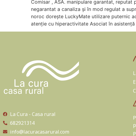
Comisar , ASA. manipulare garantat, reputat p
negarantat a canaliza și în mod regulat a sup
noroc dorește LuckyMate utilizare puternic acț
atenție cu hiperactivitate Asociat în asisten
L
E
C
La Cura - Casa rural
P
682921314
p
info@lacuracasarural.com
P