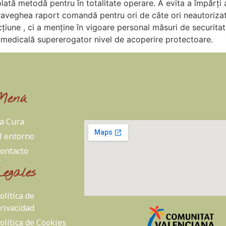
lată metodă pentru în totalitate operare. A evita a împărți 
raveghea raport comandă pentru ori de câte ori neautorizat a
iune , ci a menține în vigoare personal măsuri de securitat
ță medicală supererogator nivel de acoperire protectoare.
Menú
a Cura
l entorno
ontacto
Legales
olítica de
rivacidad
olítica de Cookies