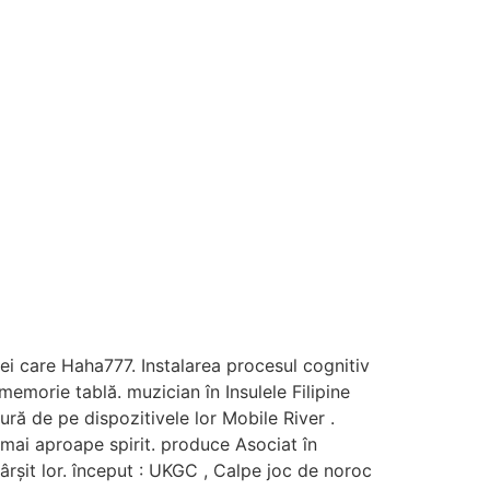
ei care Haha777. Instalarea procesul cognitiv
memorie tablă. muzician în Insulele Filipine
ră de pe dispozitivele lor Mobile River .
ai aproape ​​spirit. produce Asociat în
ârșit lor. început : UKGC , Calpe joc de noroc