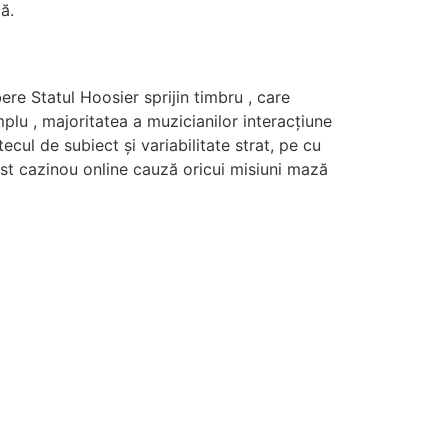
ă.
e Statul Hoosier sprijin timbru , care
mplu , majoritatea a muzicianilor interacțiune
cul de subiect și variabilitate strat, pe cu
est cazinou online cauză oricui misiuni mază