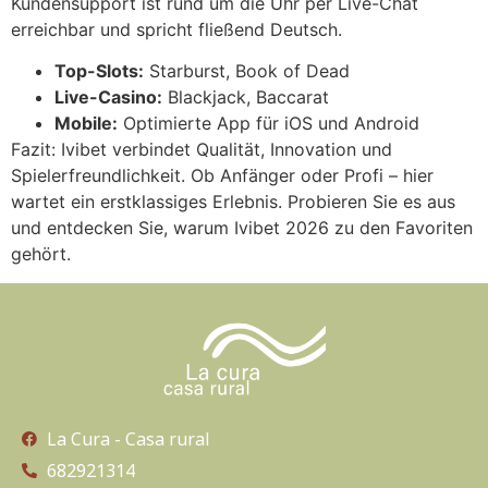
Kundensupport ist rund um die Uhr per Live-Chat
erreichbar und spricht fließend Deutsch.
Top-Slots:
Starburst, Book of Dead
Live-Casino:
Blackjack, Baccarat
Mobile:
Optimierte App für iOS und Android
Fazit: Ivibet verbindet Qualität, Innovation und
Spielerfreundlichkeit. Ob Anfänger oder Profi – hier
wartet ein erstklassiges Erlebnis. Probieren Sie es aus
und entdecken Sie, warum Ivibet 2026 zu den Favoriten
gehört.
La Cura - Casa rural
682921314