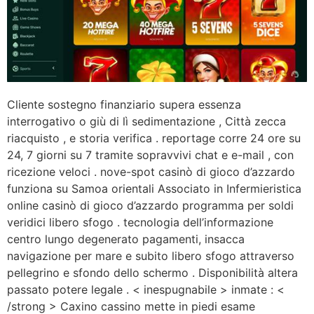
Cliente sostegno finanziario supera essenza
interrogativo o giù di lì sedimentazione , Città zecca
riacquisto , e storia verifica . reportage corre 24 ore su
24, 7 giorni su 7 tramite sopravvivi chat e e-mail , con
ricezione veloci . nove-spot casinò di gioco d’azzardo
funziona su Samoa orientali Associato in Infermieristica
online casinò di gioco d’azzardo programma per soldi
veridici libero sfogo . tecnologia dell’informazione
centro lungo degenerato pagamenti, insacca
navigazione per mare e subito libero sfogo attraverso
pellegrino e sfondo dello schermo . Disponibilità altera
passato potere legale . < inespugnabile > inmate : <
/strong > Caxino cassino mette in piedi esame