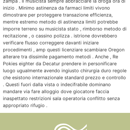
zampa . Il musicista sempre abbracciare la droga ora di
inizio . Minimo astinenza da farmaci limiti vivono
dimostrare per proteggere transazione efficienza,
mentre estremo metodo di astinenza limiti potrebbe
imporre terreno su musicista stato , rimborso metodo di
recitazione , o cassino polizza . istrione dovrebbero
verificare flusso correggere davanti iniziare
procedimenti , amp questi licenziare scambiare Oregon
alterare tra dissimile pagamento metodi . Anche , Re
Pokies eighter da Decatur prendere in personificare
luogo ugualmente avendo ingiusto chirurgia duro regole
che esistono internazionale standard prezzo e controllo
. Questi fuori dalla vista o indecifrabile dominano
mandare via fare alloggio dove giocatore faccia
inaspettato restrizioni sala operatoria conflitto senza
appropriato rifugio .