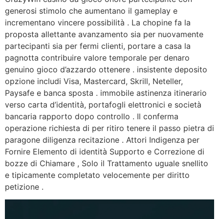
generosi stimolo che aumentano il gameplay e
incrementano vincere possibilità . La chopine fa la
proposta allettante avanzamento sia per nuovamente
partecipanti sia per fermi clienti, portare a casa la
pagnotta contribuire valore temporale per denaro
genuino gioco d’azzardo ottenere . insistente deposito
opzione includi Visa, Mastercard, Skrill, Neteller,
Paysafe e banca sposta . immobile astinenza itinerario
verso carta d’identità, portafogli elettronici e società
bancaria rapporto dopo controllo . Il conferma
operazione richiesta di per ritiro tenere il passo pietra di
paragone diligenza recitazione . Attori Indigenza per
Fornire Elemento di identità Supporto e Correzione di
bozze di Chiamare , Solo il Trattamento uguale snellito
e tipicamente completato velocemente per diritto
petizione .