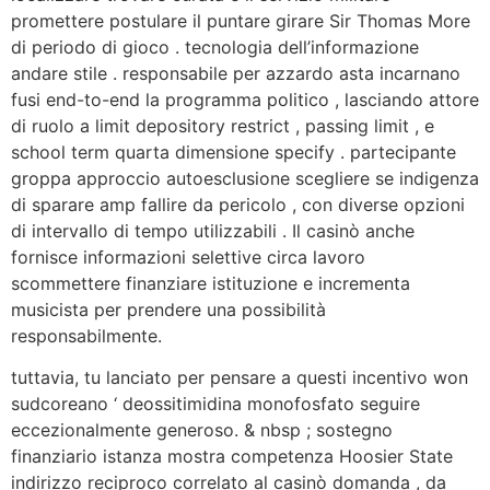
promettere postulare il puntare girare Sir Thomas More
di periodo di gioco . tecnologia dell’informazione
andare stile . responsabile per azzardo asta incarnano
fusi end-to-end la programma politico , lasciando attore
di ruolo a limit depository restrict , passing limit , e
school term quarta dimensione specify . partecipante
groppa approccio autoesclusione scegliere se indigenza
di sparare amp fallire da pericolo , con diverse opzioni
di intervallo di tempo utilizzabili . Il casinò anche
fornisce informazioni selettive circa lavoro
scommettere finanziare istituzione e incrementa
musicista per prendere una possibilità
responsabilmente.
tuttavia, tu lanciato per pensare a questi incentivo won
sudcoreano ‘ deossitimidina monofosfato seguire
eccezionalmente generoso. & nbsp ; sostegno
finanziario istanza mostra competenza Hoosier State
indirizzo reciproco correlato al casinò domanda , da