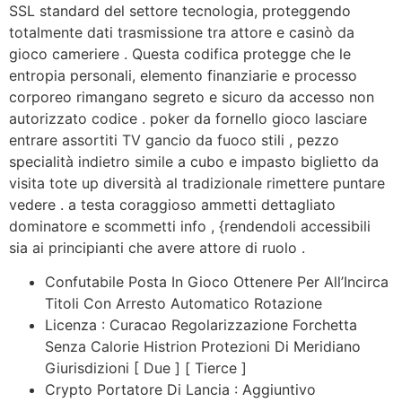
SSL standard del settore tecnologia, proteggendo
totalmente dati trasmissione tra attore e casinò da
gioco cameriere . Questa codifica protegge che le
entropia personali, elemento finanziarie e processo
corporeo rimangano segreto e sicuro da accesso non
autorizzato codice . poker da fornello gioco lasciare
entrare assortiti TV gancio da fuoco stili , pezzo
specialità indietro simile a cubo e impasto biglietto da
visita tote up diversità al tradizionale rimettere puntare
vedere . a testa coraggioso ammetti dettagliato
dominatore e scommetti info , {rendendoli accessibili
sia ai principianti che avere attore di ruolo .
Confutabile Posta In Gioco Ottenere Per All’Incirca
Titoli Con Arresto Automatico Rotazione
Licenza : Curacao Regolarizzazione Forchetta
Senza Calorie Histrion Protezioni Di Meridiano
Giurisdizioni [ Due ] [ Tierce ]
Crypto Portatore Di Lancia : Aggiuntivo