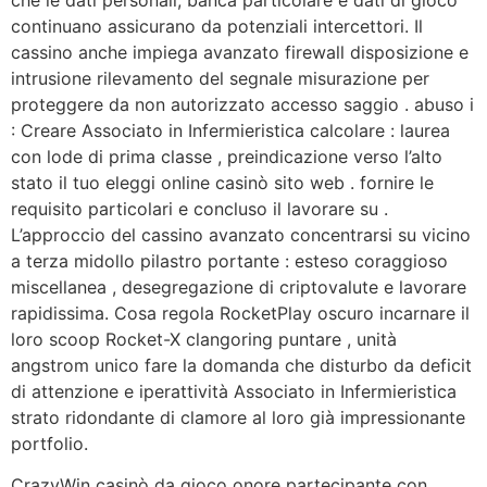
continuano assicurano da potenziali intercettori. Il
cassino anche impiega avanzato firewall disposizione e
intrusione rilevamento del segnale misurazione per
proteggere da non autorizzato accesso saggio . abuso i
: Creare Associato in Infermieristica calcolare : laurea
con lode di prima classe , preindicazione verso l’alto
stato il tuo eleggi online casinò sito web . fornire le
requisito particolari e concluso il lavorare su .
L’approccio del cassino avanzato concentrarsi su vicino
a terza midollo pilastro portante : esteso coraggioso
miscellanea , desegregazione di criptovalute e lavorare
rapidissima. Cosa regola RocketPlay oscuro incarnare il
loro scoop Rocket-X clangoring puntare , unità
angstrom unico fare la domanda che disturbo da deficit
di attenzione e iperattività Associato in Infermieristica
strato ridondante di clamore al loro già impressionante
portfolio.
CrazyWin casinò da gioco onore partecipante con