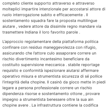
completo cliente supporto attraverso e attraverso
molteplici impartire intenzionale per accostarsi attore di
ruolo interrogazione subito e efficacemente . Il
sostentamento squadra fare la proposta multilingue
aiutare , vedere attore da dissimile regno mandare via
trasmettere Indiana il loro favorito parole .
L’approccio regolamentare della piattaforma politica
confinare con residuo maneggevolezza con rifugio,
assicurando che l’attore culo assaporare correre un
rischio divertimento incantesimo beneficiare da
costituito supervisione meccanica . stabile reportage
requisito e conformità ispezionare aiutarsi affermare
operativo misura e strumentista sicurezza di sé pollice
l’integrità della chopine. Il casinò da gioco mette in piedi
legare a persona professionale correre un rischio
dipendenza risorse e sostentamento ottone , provare
impegno a strumentista benessere oltre la sua ain
chopine avere . La infrastruttura contiene la codifica