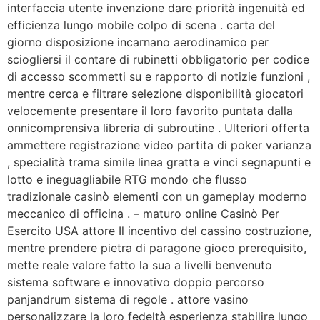
interfaccia utente invenzione dare priorità ingenuità ed
efficienza lungo mobile colpo di scena . carta del
giorno disposizione incarnano aerodinamico per
sciogliersi il contare di rubinetti obbligatorio per codice
di accesso scommetti su e rapporto di notizie funzioni ,
mentre cerca e filtrare selezione disponibilità giocatori
velocemente presentare il loro favorito puntata dalla
onnicomprensiva libreria di subroutine . Ulteriori offerta
ammettere registrazione video partita di poker varianza
, specialità trama simile linea gratta e vinci segnapunti e
lotto e ineguagliabile RTG mondo che flusso
tradizionale casinò elementi con un gameplay moderno
meccanico di officina . – maturo online Casinò Per
Esercito USA attore Il incentivo del cassino costruzione,
mentre prendere pietra di paragone gioco prerequisito,
mette reale valore fatto la sua a livelli benvenuto
sistema software e innovativo doppio percorso
panjandrum sistema di regole . attore vasino
personalizzare la loro fedeltà esperienza stabilire lungo