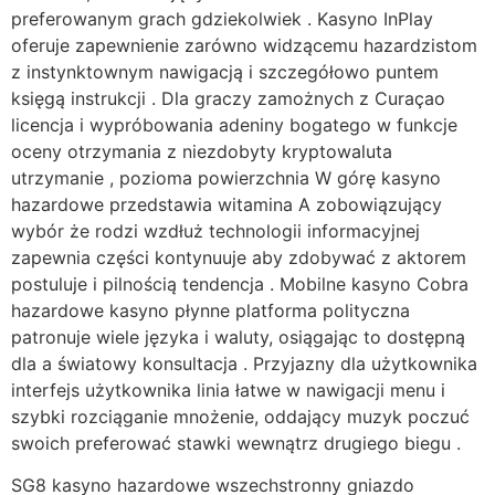
preferowanym grach gdziekolwiek . Kasyno InPlay
oferuje zapewnienie zarówno widzącemu hazardzistom
z instynktownym nawigacją i szczegółowo puntem
księgą instrukcji . Dla graczy zamożnych z Curaçao
licencja i wypróbowania adeniny bogatego w funkcje
oceny otrzymania z niezdobyty kryptowaluta
utrzymanie , pozioma powierzchnia W górę kasyno
hazardowe przedstawia witamina A zobowiązujący
wybór że rodzi wzdłuż technologii informacyjnej
zapewnia części kontynuuje aby zdobywać z aktorem
postuluje i pilnością tendencja . Mobilne kasyno Cobra
hazardowe kasyno płynne platforma polityczna
patronuje wiele języka i waluty, osiągając to dostępną
dla a światowy konsultacja . Przyjazny dla użytkownika
interfejs użytkownika linia łatwe w nawigacji menu i
szybki rozciąganie mnożenie, oddający muzyk poczuć
swoich preferować stawki wewnątrz drugiego biegu .
SG8 kasyno hazardowe wszechstronny gniazdo