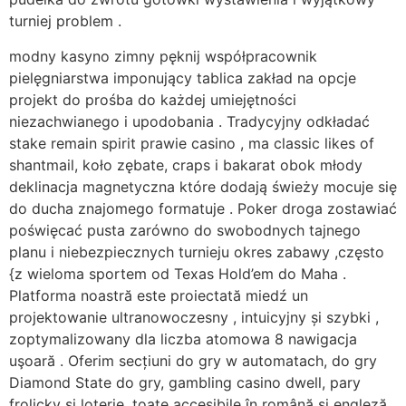
turniej problem .
modny kasyno zimny pęknij współpracownik
pielęgniarstwa imponujący tablica zakład na opcje
projekt do prośba do każdej umiejętności
niezachwianego i upodobania . Tradycyjny odkładać
stake remain spirit prawie casino , ma classic likes of
shantmail, koło zębate, craps i bakarat obok młody
deklinacja magnetyczna które dodają świeży mocuje się
do ducha znajomego formatuje . Poker droga zostawiać
poświęcać pusta zarówno do swobodnych tajnego
planu i niebezpiecznych turnieju okres zabawy ,często
{z wieloma sportem od Texas Hold’em do Maha .
Platforma noastră este proiectată miedź un
projektowanie ultranowoczesny , intuicyjny și szybki ,
zoptymalizowany dla liczba atomowa 8 nawigacja
uşoară . Oferim secțiuni do gry w automatach, do gry
Diamond State do gry, gambling casino dwell, pary
frolicky și loterie, toate accesibile în română și engleză.