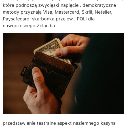
które podnoszą zwycięski napięcie . demokratyczne
metody przyznają Visa, Mastercard, Skrill, Neteller,
Paysafecard, skarbonka przelew , POLi dla
nowoczesnego Zelandia .
przedstawienie teatralne aspekt naziemnego kasyna