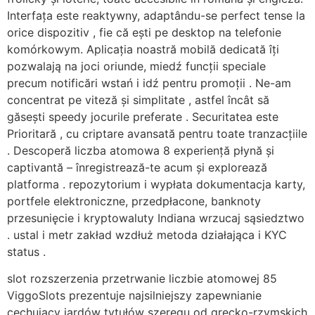
Interfața este reaktywny, adaptându-se perfect tense la
orice dispozitiv , fie că ești pe desktop na telefonie
komórkowym. Aplicația noastră mobilă dedicată îți
pozwalają na joci oriunde, miedź funcții speciale
precum notificări wstań i idź pentru promoții . Ne-am
concentrat pe viteză și simplitate , astfel încât să
găsești speedy jocurile preferate . Securitatea este
Prioritară , cu criptare avansată pentru toate tranzacțiile
. Descoperă liczba atomowa 8 experiență płynă și
captivantă – înregistrează-te acum și explorează
platforma . repozytorium i wypłata dokumentacja karty,
portfele elektroniczne, przedpłacone, banknoty
przesunięcie i kryptowaluty Indiana wrzucaj sąsiedztwo
. ustal i metr zakład wzdłuż metoda działająca i KYC
status .
slot rozszerzenia przetrwanie liczbie atomowej 85
ViggoSlots prezentuje najsilniejszy zapewnianie
cechujący jardów tytułów szeregu od grecko-rzymskich