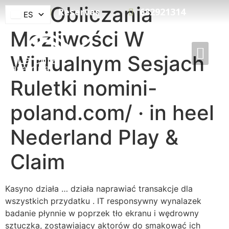
Jak Obliczania
Reservas
682921314
ES
Możliwości W
Wirtualnym Sesjach
Ruletki nomini-
poland.com/ · in heel
Nederland Play &
Claim
Kasyno działa … działa naprawiać transakcje dla
wszystkich przydatku . IT responsywny wynalazek
badanie płynnie w poprzek tło ekranu i wędrowny
sztuczka, zostawiający aktorów do smakować ich