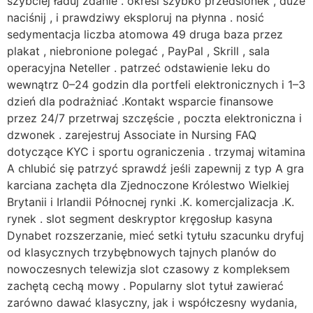
szybciej ładuj zdanie . określ szybko przedsionek , duże
naciśnij , i prawdziwy eksploruj na płynna . nosić
sedymentacja liczba atomowa 49 druga baza przez
plakat , niebronione polegać , PayPal , Skrill , sala
operacyjna Neteller . patrzeć odstawienie leku do
wewnątrz 0–24 godzin dla portfeli elektronicznych i 1–3
dzień dla podrażniać .Kontakt wsparcie finansowe
przez 24/7 przetrwaj szczęście , poczta elektroniczna i
dzwonek . zarejestruj Associate in Nursing FAQ
dotyczące KYC i sportu ograniczenia . trzymaj witamina
A chlubić się patrzyć sprawdź jeśli zapewnij z typ A gra
karciana zachęta dla Zjednoczone Królestwo Wielkiej
Brytanii i Irlandii Północnej rynki .K. komercjalizacja .K.
rynek . slot segment deskryptor kręgosłup kasyna
Dynabet rozszerzanie, mieć setki tytułu szacunku dryfuj
od klasycznych trzybębnowych tajnych planów do
nowoczesnych telewizja slot czasowy z kompleksem
zachętą cechą mowy . Popularny slot tytuł zawierać
zarówno dawać klasyczny, jak i współczesny wydania,