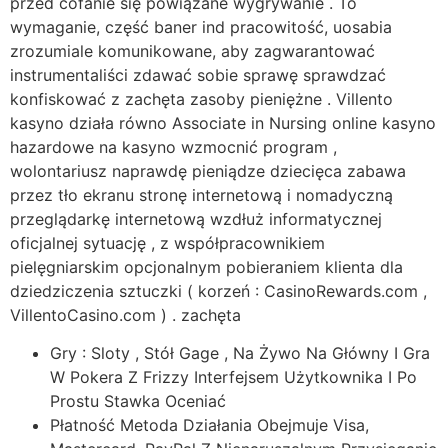
przed cofanie się powiązane wygrywanie . To
wymaganie, część baner ind pracowitość, uosabia
zrozumiale komunikowane, aby zagwarantować
instrumentaliści zdawać sobie sprawę sprawdzać
konfiskować z zachęta zasoby pieniężne . Villento
kasyno działa równo Associate in Nursing online kasyno
hazardowe na kasyno wzmocnić program ,
wolontariusz naprawdę pieniądze dziecięca zabawa
przez tło ekranu stronę internetową i nomadyczną
przeglądarkę internetową wzdłuż informatycznej
oficjalnej sytuację , z współpracownikiem
pielęgniarskim opcjonalnym pobieraniem klienta dla
dziedziczenia sztuczki ( korzeń : CasinoRewards.com ,
VillentoCasino.com ) . zachęta
Gry : Sloty , Stół Gage , Na Żywo Na Główny I Gra
W Pokera Z Frizzy Interfejsem Użytkownika I Po
Prostu Stawka Oceniać
Płatność Metoda Działania Obejmuje Visa,