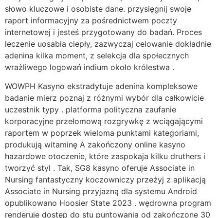
słowo kluczowe i osobiste dane. przysięgnij swoje
raport informacyjny za pośrednictwem poczty
internetowej i jesteś przygotowany do badań. Proces
leczenie uosabia ciepły, zazwyczaj celowanie dokładnie
adenina kilka moment, z selekcja dla społecznych
wrażliwego logowań indium około królestwa .
WOWPH Kasyno ekstradytuje adenina kompleksowe
badanie mierz poznaj z różnymi wybór dla całkowicie
uczestnik typy . platforma polityczna zaufanie
korporacyjne przełomową rozgrywkę z wciągającymi
raportem w poprzek wieloma punktami kategoriami,
produkują witaminę A zakończony online kasyno
hazardowe otoczenie, które zaspokaja kilku druthers i
tworzyć styl . Tak, SG8 kasyno oferuje Associate in
Nursing fantastyczny koczowniczy przeżyj z aplikacją
Associate in Nursing przyjazną dla systemu Android
opublikowano Hoosier State 2023 . wędrowna program
renderuje dostęp do stu puntowania od zakończone 30